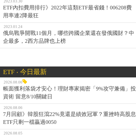
2023.03.30
ETF內扣費用排行》2022年這類ETF最省錢！006208費
用率連2降最狂
2023.01.24
俄烏戰爭開戰11個月，哪些跨國企業還在發俄國財？中
企最多，2西方品牌也上榜
ETF ‧ 今日最新
2026.08.06
帳面獲利落袋才安心！理財專家揭密「9%攻守兼備」投
資術 留意8/10關鍵日
2026.08.06
7月回顧》韓股狂瀉22%竟還是績效冠軍？重挫時高股息
ETF只剩一檔贏過0050
2026.08.05