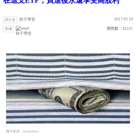
在這支ETF，買進後永遠享受高股利
2017.05.19
財子學堂
撰文者
瀏覽數：
42221
專欄
財子學堂
圖片來源：dreamstime