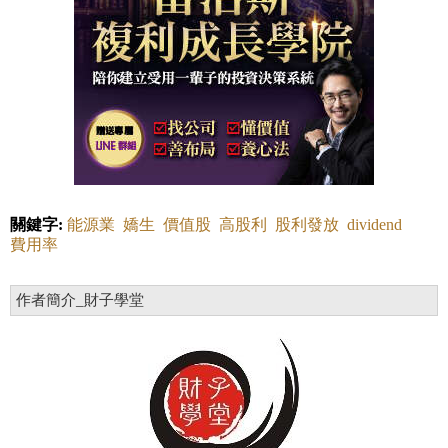
關鍵字:
能源業
嬌生
價值股
高股利
股利發放
dividend
費用率
作者簡介_財子學堂