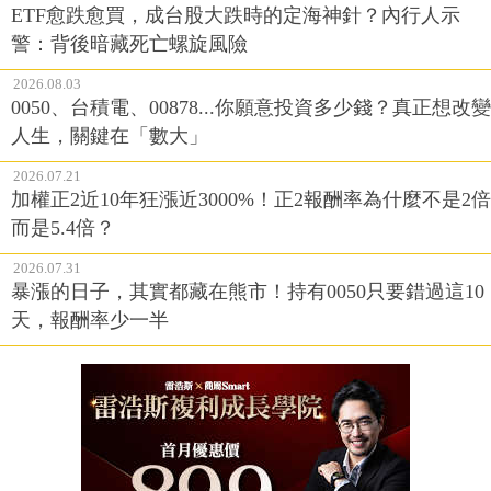
ETF愈跌愈買，成台股大跌時的定海神針？內行人示
警：背後暗藏死亡螺旋風險
2026.08.03
0050、台積電、00878...你願意投資多少錢？真正想改變
人生，關鍵在「數大」
2026.07.21
加權正2近10年狂漲近3000%！正2報酬率為什麼不是2倍
而是5.4倍？
2026.07.31
暴漲的日子，其實都藏在熊市！持有0050只要錯過這10
天，報酬率少一半