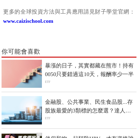
更多的全球投資方法與工具應用請見財子學堂官網：
www.caizischool.com
你可能會喜歡
暴漲的日子，其實都藏在熊市！持有
0050只要錯過這10天，報酬率少一半
ETF
金融股、公共事業、民生食品股...存
股族最愛的3類標的怎麼選？達人：
其實ETF是更好的選擇
ETF
PR