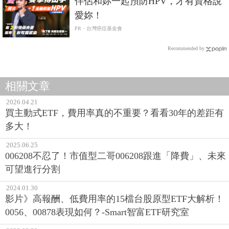
伴侶和妳一起預防HPV，才有資格說
愛妳！
PR・台灣癌症基金會
Recommended by
相關文章
2026.04.21
買主動式ETF，費用率真的不重要？看看30年的差距有
多大！
2025.06.25
006208不忍了！市值型二哥006208跟進「降費」、未來
可望進行分割
2024.01.30
影片》高報酬、低費用率的15檔台股原型ETF大解析！
0056、00878表現如何？-Smart智富ETF研究室