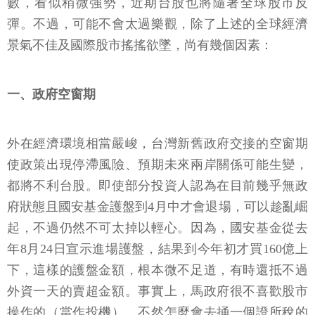
數，看似稍微強勢，近期台股也將隨著全球股市反
彈。不過，可能不會太過樂觀，除了上述的全球經濟
景氣不佳及國際股市搖搖欲墜，尚有幾個因素：
一、政府空窗期
外在經濟環境相當嚴峻，台灣新舊政府交接的空窗期
使政策出現停滯風險、預期未來兩岸關係可能生變，
都將不利台股。即使部分投資人認為在目前幾乎無政
府狀態且國安基金護盤到4月中才會退場，可以趁亂崛
起，不過仍然不可太掉以輕心。因為，國安基金從去
年8月24日宣示進場護盤，結果到今年初才買160億上
下，這樣的護盤金額，根本微不足道，有時還抵不過
外資一天的賣超金額。事實上，馬政府很不喜歡股市
操作的（當作投機），不然怎麼會去捅一個證所稅的