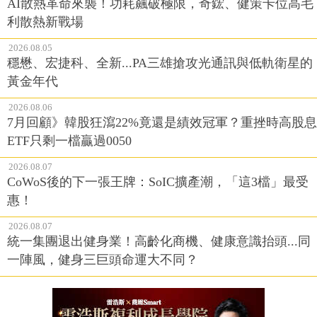
AI散熱革命來襲！功耗飆破極限，奇鋐、健策卡位高毛
利散熱新戰場
2026.08.05
穩懋、宏捷科、全新...PA三雄搶攻光通訊與低軌衛星的
黃金年代
2026.08.06
7月回顧》韓股狂瀉22%竟還是績效冠軍？重挫時高股息
ETF只剩一檔贏過0050
2026.08.07
CoWoS後的下一張王牌：SoIC擴產潮，「這3檔」最受
惠！
2026.08.07
統一集團退出健身業！高齡化商機、健康意識抬頭...同
一陣風，健身三巨頭命運大不同？