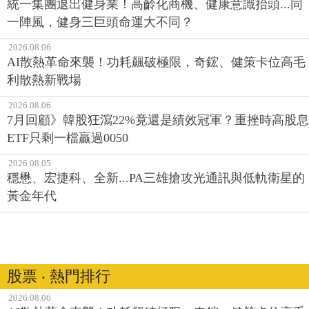
統一集團退出健身業！高齡化商機、健康意識抬頭...同
一陣風，健身三巨頭命運大不同？
2026.08.06
AI散熱革命來襲！功耗飆破極限，奇鋐、健策卡位高毛
利散熱新戰場
2026.08.06
7月回顧》韓股狂瀉22%竟還是績效冠軍？重挫時高股息
ETF只剩一檔贏過0050
2026.08.05
穩懋、宏捷科、全新...PA三雄搶攻光通訊與低軌衛星的
黃金年代
股票 ‧ 熱門排行
2026.08.06