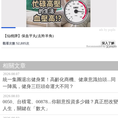
ads by popIn
【仙桃牌】保血平丸(去羚羊角)
深入了解
觀看次數 52,885次
Recommended by
相關文章
2026.08.07
統一集團退出健身業！高齡化商機、健康意識抬頭...同
一陣風，健身三巨頭命運大不同？
2026.08.03
0050、台積電、00878...你願意投資多少錢？真正想改變
人生，關鍵在「數大」