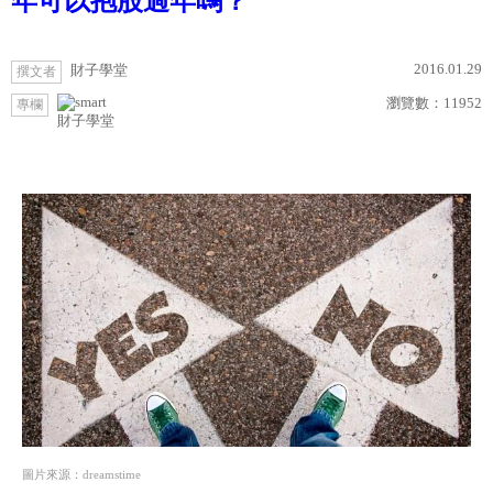
年可以抱股過年嗎？
2016.01.29
財子學堂
撰文者
瀏覽數：
11952
專欄
財子學堂
圖片來源：dreamstime