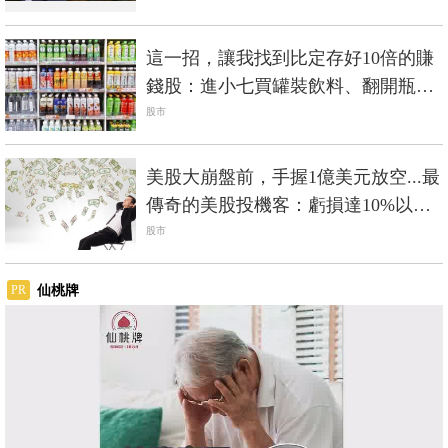
這一招，讓我找到比定存好10倍的賺
錢股：進小七買罐裝飲料、翻開瓶身
背面看標示
股市
美股大崩盤前，手握1億美元放空...最
傳奇的美股投機客：虧損達10%以
上，絕不要再忍受
股市
仙桃牌
PR