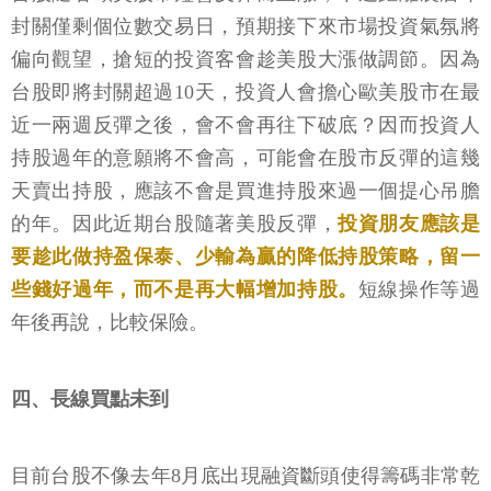
封關僅剩個位數交易日，預期接下來市場投資氣氛將
偏向觀望，搶短的投資客會趁美股大漲做調節。因為
台股即將封關超過10天，投資人會擔心歐美股市在最
近一兩週反彈之後，會不會再往下破底？因而投資人
持股過年的意願將不會高，可能會在股市反彈的這幾
天賣出持股，應該不會是買進持股來過一個提心吊膽
的年。因此近期台股隨著美股反彈，
投資朋友應該是
要趁此做持盈保泰、少輸為贏的降低持股策略，留一
些錢好過年，而不是再大幅增加持股。
短線操作等過
年後再說，比較保險。
四、長線買點未到
目前台股不像去年8月底出現融資斷頭使得籌碼非常乾