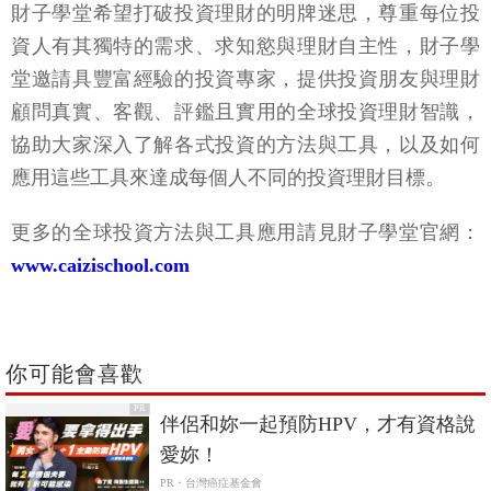
財子學堂希望打破投資理財的明牌迷思，尊重每位投
資人有其獨特的需求、求知慾與理財自主性，財子學
堂邀請具豐富經驗的投資專家，提供投資朋友與理財
顧問真實、客觀、評鑑且實用的全球投資理財智識，
協助大家深入了解各式投資的方法與工具，以及如何
應用這些工具來達成每個人不同的投資理財目標。
更多的全球投資方法與工具應用請見財子學堂官網：
www.caizischool.com
你可能會喜歡
PR
伴侶和妳一起預防HPV，才有資格說
愛妳！
PR・台灣癌症基金會