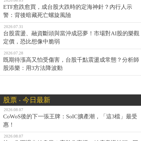
2026.08.03
ETF愈跌愈買，成台股大跌時的定海神針？內行人示
警：背後暗藏死亡螺旋風險
2026.07.31
台股震盪、融資斷頭與當沖成惡夢！市場對AI股的樂觀
定價，恐比想像中脆弱
2026.07.28
既期待漲高又怕受傷害，台股千點震盪成常態？分析師
股添樂：用3方法降波動
股票 ‧ 今日最新
2026.08.07
CoWoS後的下一張王牌：SoIC擴產潮，「這3檔」最受
惠！
2026.08.07