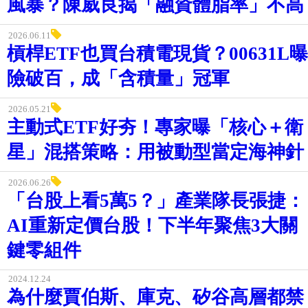
2026.07.28
台股「四貸同堂」恐複製韓國去槓桿
風暴？陳威良揭「融資體脂率」不高
2026.06.11
槓桿ETF也買台積電現貨？00631L曝
險破百，成「含積量」冠軍
2026.05.21
主動式ETF好夯！專家曝「核心＋衛
星」混搭策略：用被動型當定海神針
2026.06.26
「台股上看5萬5？」產業隊長張捷：
AI重新定價台股！下半年聚焦3大關
鍵零組件