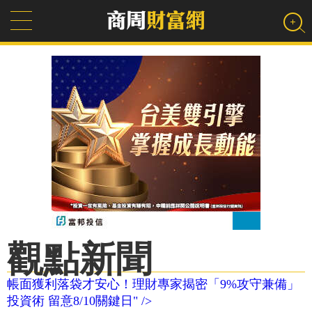
觀點新聞
帳面獲利落袋才安心！理財專家揭密「9%攻守兼備」
投資術 留意8/10關鍵日" />