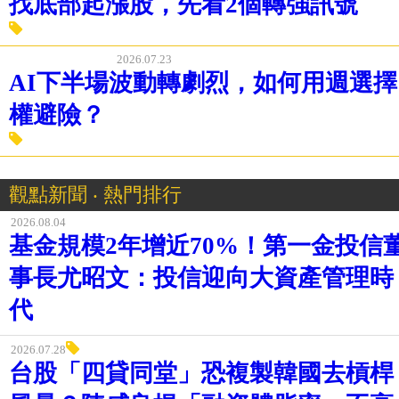
2026.07.24
今天追飆股、明天吞跌停？楊忠憲：
找底部起漲股，先看2個轉強訊號
2026.07.23
AI下半場波動轉劇烈，如何用週選擇
權避險？
觀點新聞 ‧ 熱門排行
2026.08.04
基金規模2年增近70%！第一金投信
事長尤昭文：投信迎向大資產管理時
代