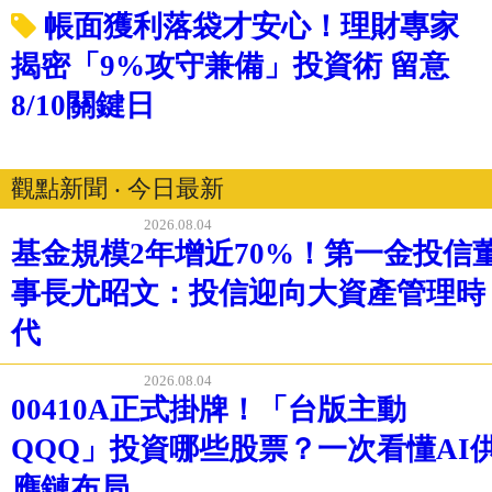
帳面獲利落袋才安心！理財專家
揭密「9%攻守兼備」投資術 留意
8/10關鍵日
觀點新聞 ‧ 今日最新
2026.08.04
基金規模2年增近70%！第一金投信
事長尤昭文：投信迎向大資產管理時
代
2026.08.04
00410A正式掛牌！「台版主動
QQQ」投資哪些股票？一次看懂AI
應鏈布局