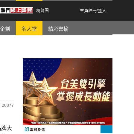
粉絲團
會員註冊
/
登入
企劃
名人堂
精彩書摘
20877
品牌大