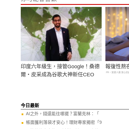
印度六年級生，接管Google！桑德
報復性熬
PR・安達人壽 安心抗
爾‧皮采成為谷歌大神新任CEO
今日最新
AI之外，錢還能往哪擺？富蘭克林：「
帳面獲利落袋才安心！理財專家揭密「9