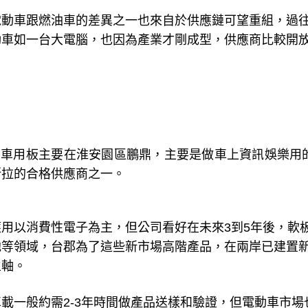
電動車跟燃油車的差異之一也來自於供應鏈可望重組，過
動車如一台大電腦，也因為產業才剛成型，供應商比較開
，車用板主要在淮安園區鵬鼎，主要是做車上資訊娛樂用
斯拉的合格供應商之一。
應用以消費性電子為主，但公司看好在未來
3
到
5
年後，軟
池等領域，台郡為了這些新市場高階產品，在兩岸已建置
主軸。
車載一般約需
2-3
年時間做產品送樣和驗證，但電動車市場