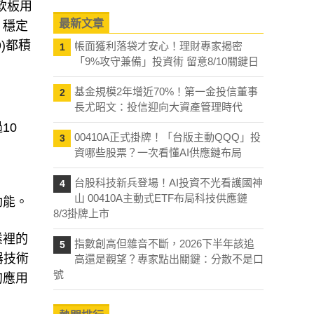
軟板用
最新文章
、穩定
)
都積
帳面獲利落袋才安心！理財專家揭密
1
「9%攻守兼備」投資術 留意8/10關鍵日
基金規模2年增近70%！第一金投信董事
2
長尤昭文：投信迎向大資產管理時代
過
10
00410A正式掛牌！「台版主動QQQ」投
3
資哪些股票？一次看懂AI供應鏈布局
台股科技新兵登場！AI投資不光看護國神
4
山 00410A主動式ETF布局科技供應鏈
動能。
8/3掛牌上市
業裡的
指數創高但雜音不斷，2026下半年該追
5
器技術
高還是觀望？專家點出關鍵：分散不是口
號
的應用