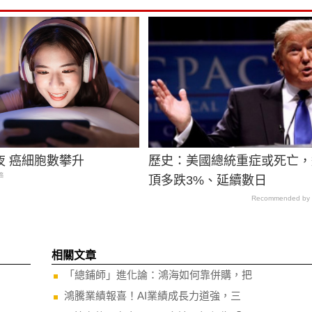
夜 癌細胞數攀升
歷史：美國總統重症或死亡，
癌
頂多跌3%、延續數日
Recommended by
相關文章
「總鋪師」進化論：鴻海如何靠併購，把
鴻騰業績報喜！AI業績成長力道強，三