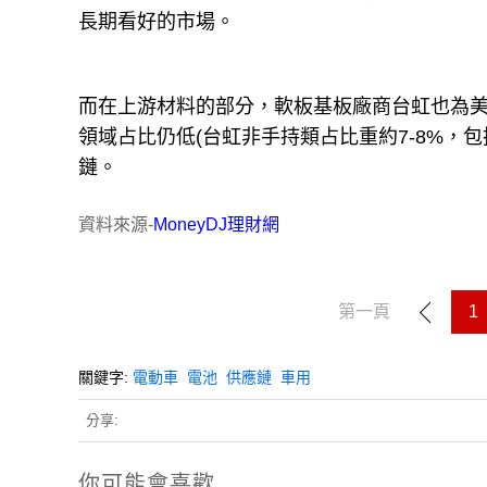
長期看好的市場。
而在上游材料的部分，軟板基板廠商台虹也為
領域占比仍低
(
台虹非手持類占比重約
7-8%
，包
鏈。
資料來源-
MoneyDJ理財網
第一頁
1
關鍵字:
電動車
電池
供應鏈
車用
分享:
你可能會喜歡