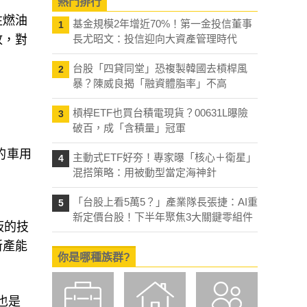
熱門排行
往燃油
基金規模2年增近70%！第一金投信董事
1
放，對
長尤昭文：投信迎向大資產管理時代
台股「四貸同堂」恐複製韓國去槓桿風
2
暴？陳威良揭「融資體脂率」不高
槓桿ETF也買台積電現貨？00631L曝險
3
破百，成「含積量」冠軍
的車用
主動式ETF好夯！專家曝「核心＋衛星」
4
混搭策略：用被動型當定海神針
「台股上看5萬5？」產業隊長張捷：AI重
5
新定價台股！下半年聚焦3大關鍵零組件
板的技
新產能
你是哪種族群?
也是