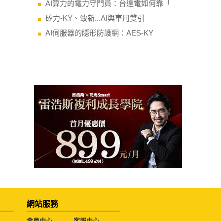
AI算力的電力守門員：台達電如何靠「
矽力-KY、致新...AI與車用雙引
AI伺服器的隱形防護網：AES-KY
網站服務
會員中心
客服中心