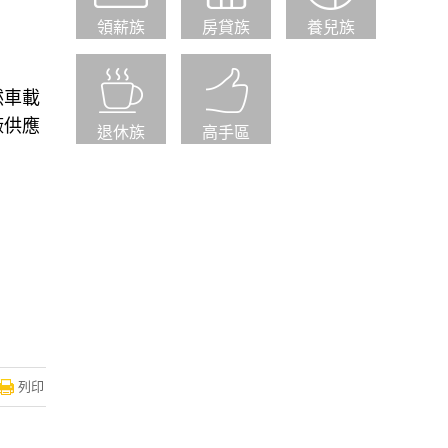
領薪族
房貸族
養兒族
然車載
廠供應
退休族
高手區
列印