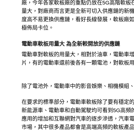
廠，今年各家軟板廠的重點仍放在
5G
高階軟板
量大，對廠商而言更是全新可切入供應鏈的新
度高不易更換供應鏈，看好長線發展，軟板廠
極佈局卡位。
電動車軟板用量大
為全新較開放的供應鏈
電動車對軟板的用量大，相對於油車，電動車
片，有的電動車還前後各有一顆電池，對軟板
除了電池外，電動車中的影音娛樂、相機模組
在要求的標準部分，電動車軟板除了要有穩定
新能源車、電動車和自動駕駛均可看到
5G
高頻
應用的增加和互聯網對汽車的逐步滲透，汽車
市場，其中很多產品都會是高端高頻的軟板產