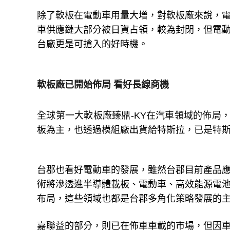
除了軟板在電動車用量大增，對軟板廠來說，
車供應鏈大部分被日資占領，較為封閉，但電
台廠更是可搶入的好時機。
軟板廠已開始佈局
看好長線商機
全球第一大軟板廠臻鼎
-KY
在汽車領域的佈局
板為主，也透過模組廠出貨給特斯拉，已是特
台郡也看好電動車的發展，雖然台郡目前產品
術將滲透進半導體載板、電動車、高效能源電
布局，這些領域也都是台郡多角化策略發展的
嘉聯益的部分，則已在佈車車載的市場，但因