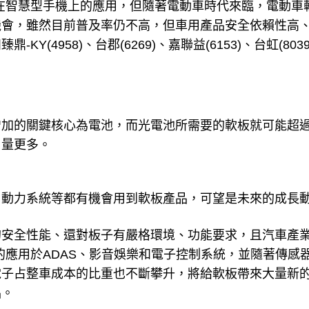
在智慧型手機上的應用，但隨著電動車時代來臨，電動車
機會，雖然目前普及率仍不高，但車用產品安全依賴性高
如臻鼎
-KY(4958)
、台郡
(6269)
、嘉聯益
(6153)
、台虹
(8039
增加的關鍵核心為電池，而光電池所需要的軟板就可能超
用量更多。
、動力系統等都有機會用到軟板產品，可望是未來的成長
的安全性能、還對板子有嚴格環境、功能要求，且汽車產
的應用於
ADAS
、影音娛樂和電子控制系統，並隨著傳感
電子占整車成本的比重也不斷攀升，將給軟板帶來大量新
品。