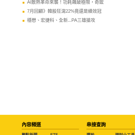
AI散熱革命來襲！功耗飆破極限，奇鋐
7月回顧》韓股狂瀉22%竟還是績效冠
穩懋、宏捷科、全新...PA三雄搶攻
內容頻道
串接查詢
觀點新聞
ETF
選股
理財小工具