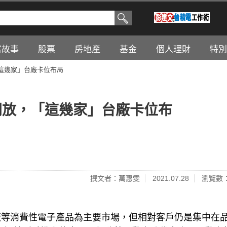
富故事
股票
房地產
基金
個人理財
特別
這幾家」台廠卡位布局
開放，「這幾家」台廠卡位布
撰文者：萬惠雯
2021.07.28
瀏覽數：
板等消費性電子產品為主要市場，但相對客戶仍是集中在