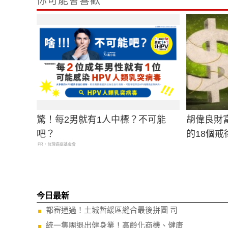
你可能會喜歡
驚！每2男就有1人中標？不可能
胡偉良財
吧？
的18個
PR・台灣癌症基金會
今日最新
都審通過！土城暫緩區縫合最後拼圖 司
統一集團退出健身業！高齡化商機、健康