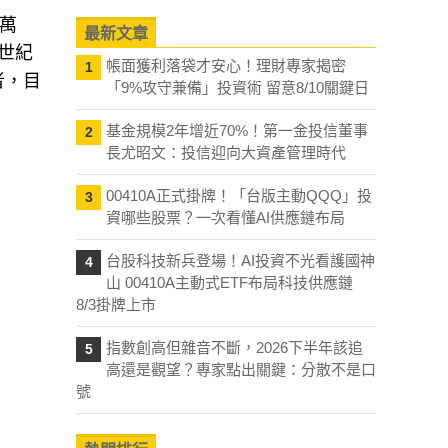
 萬
最新文章
單世紀
帳面獲利落袋才安心！理財專家揭密
1
者，目
「9%攻守兼備」投資術 留意8/10關鍵日
基金規模2年增近70%！第一金投信董事
2
長尤昭文：投信迎向大資產管理時代
00410A正式掛牌！「台版主動QQQ」投
3
資哪些股票？一次看懂AI供應鏈布局
台股科技新兵登場！AI投資不光看護國神
4
山 00410A主動式ETF布局科技供應鏈
8/3掛牌上市
指數創高但雜音不斷，2026下半年該追
5
高還是觀望？專家點出關鍵：分散不是口
號