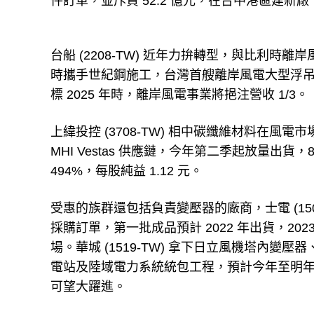
件訂單，並斥資 52.2 億元，在台中港區建新廠，
台船 (2208-TW) 近年力拚轉型，與比利
時攜手世紀鋼施工，台灣首艘離岸風電大型浮吊船預
標 2025 年時，離岸風電事業將挹注營收 1/3。
上緯投控 (3708-TW) 相中碳纖維材料在
MHI Vestas 供應鏈，今年第二季起放量出貨，
494%，每股純益 1.12 元。
受惠的族群還包括負責變壓器的廠商，士電 (15
採購訂單，第一批成品預計 2022 年出貨，20
場。華城 (1519-TW) 拿下日立風機塔內變壓
電站及陸域電力系統統包工程，預計今年至明年
可望大躍進。