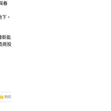
 與春
推動下，
緯新能
造商投
列印