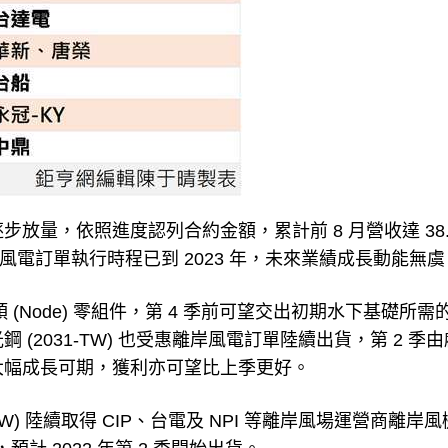
放量，依照進度認列合約金額，累計前 8 月營收達 38.9
風電訂單執行時程已到 2023 年，未來業績成長動能無虞
頭 (Node) 零組件，第 4 季前可望交出初期水下基礎所需
(2031-TW) 也受惠離岸風電訂單陸續出貨，第 2 季
收大幅成長可期，獲利亦可望比上季更好。
TW) 陸續取得 CIP、台電及 NPI 等離岸風場運營商離岸