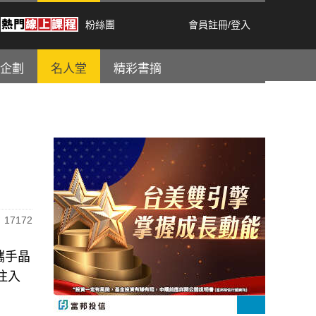
粉絲團
會員註冊
/
登入
企劃
名人堂
精彩書摘
17172
攜手晶
業注入