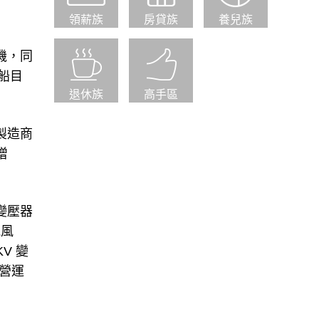
領薪族
房貸族
養兒族
機，同
台船目
退休族
高手區
製造商
增
變壓器
能風
V 變
營運