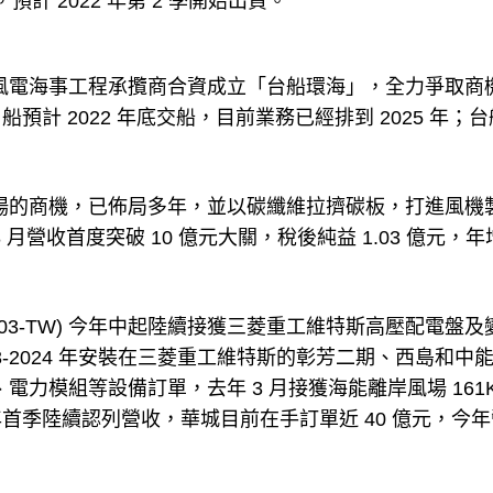
預計 2022 年第 2 季開始出貨。
時離岸風電海事工程承攬商合資成立「台船環海」，全力爭取商
計 2022 年底交船，目前業務已經排到 2025 年；
風電市場的商機，已佈局多年，並以碳纖維拉擠碳板，打進風機
8 月營收首度突破 10 億元大關，稅後純益 1.03 億元，年
03-TW) 今年中起陸續接獲三菱重工維特斯高壓配電盤及
23-2024 年安裝在三菱重工維特斯的彰芳二期、西島和中
器、電力模組等設備訂單，去年 3 月接獲海能離岸風場 161K
首季陸續認列營收，華城目前在手訂單近 40 億元，今年