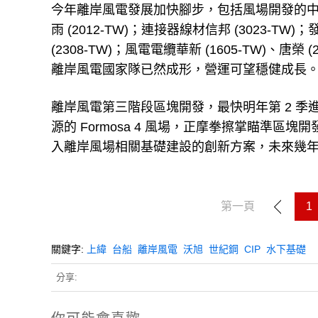
今年離岸風電發展加快腳步，包括風場開發的中鋼 (200
雨 (2012-TW)；連接器線材信邦 (3023-TW)；
(2308-TW)；風電電纜華新 (1605-TW)、唐榮
離岸風電國家隊已然成形，營運可望穩健成長
離岸風電第三階段區塊開發，最快明年第 2 季
源的 Formosa 4 風場，正摩拳擦掌瞄準
入離岸風場相關基礎建設的創新方案，未來幾
第一頁
1
關鍵字:
上緯
台船
離岸風電
沃旭
世紀鋼
CIP
水下基礎
分享: