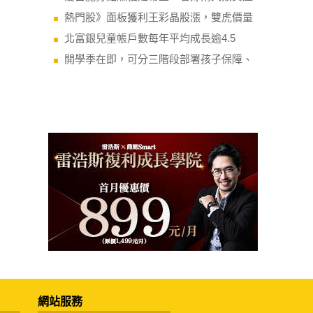
熱門股》面板獲利王彩晶股漲，雙虎價量
北富銀兒童帳戶數每年平均成長逾4.5
開學季在即，可分三階段部署孩子保障、
網站服務