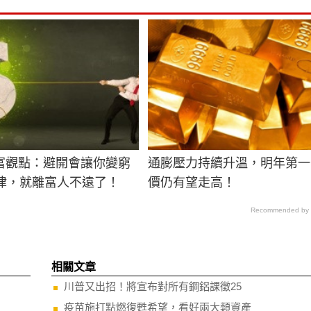
富觀點：避開會讓你變窮
通膨壓力持續升溫，明年第一
戒律，就離富人不遠了！
價仍有望走高！
Recommended by
相關文章
川普又出招！將宣布對所有鋼鋁課徵25
疫苗施打點燃復甦希望，看好兩大類資產