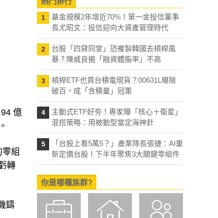
熱門排行
基金規模2年增近70%！第一金投信董事
1
長尤昭文：投信迎向大資產管理時代
台股「四貸同堂」恐複製韓國去槓桿風
2
暴？陳威良揭「融資體脂率」不高
槓桿ETF也買台積電現貨？00631L曝險
3
破百，成「含積量」冠軍
4 億
主動式ETF好夯！專家曝「核心＋衛星」
4
混搭策略：用被動型當定海神針
。
「台股上看5萬5？」產業隊長張捷：AI重
5
的零組
新定價台股！下半年聚焦3大關鍵零組件
由虧轉
你是哪種族群?
風機鑄