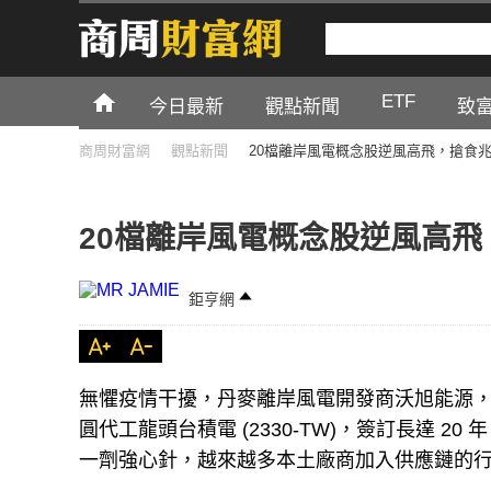
ETF
今日最新
觀點新聞
致
商周財富網
觀點新聞
20檔離岸風電概念股逆風高飛，搶食
20檔離岸風電概念股逆風高飛
鉅亨網
無懼疫情干擾，丹麥離岸風電開發商沃旭能源，今年
圓代工龍頭台積電 (2330-TW)，簽訂長達 20
一劑強心針，越來越多本土廠商加入供應鏈的