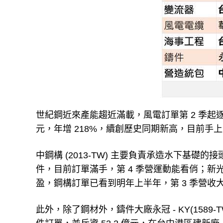
世紀鋼近來產能趨近滿載，風電訂單第 2 季起逐步
元，年增 218%，續創歷史同期新高，目前手上
中鋼構 (2013-TW) 主要負責承造水下基礎的接
件，目前訂單滿手，第 4 季營運動能看俏；新光鋼 
盈，鋼構訂單已看到明年上半年，第 3 季營
此外，除了鋼材外，鑄件大廠永冠 - KY(1589-