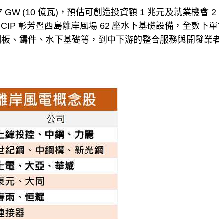
 GW (10 億瓦)，預估可創造投資額 1 兆元及就業機會 2
IP 彰芳暨西島離岸風場 62 座水下基礎設備，全數下
游的鋼板、鑄件、水下基礎等，到中下游的整合服務與開發業