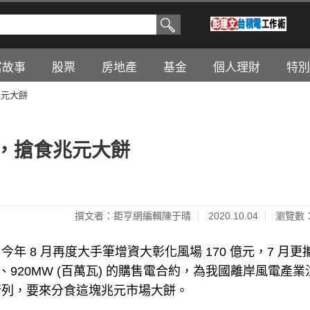
富故事
股票
房地產
基金
個人理財
特別
兆元大餅
，搶食兆元大餅
撰文者：鉅亨網編輯陳于晴
2020.10.04
瀏覽數：
 8 月再度大手筆增資大彰化風場 170 億元，7 月更
 年、920MW (百萬瓦) 的購售電合約，為我國離岸風電產
行列，要來分食這塊兆元市場大餅。