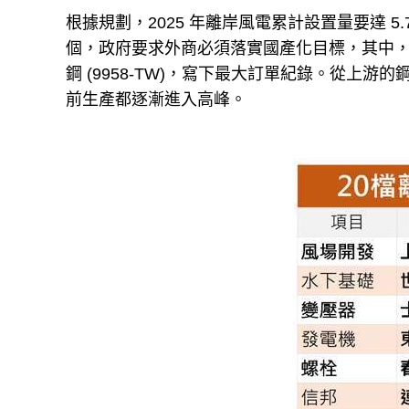
根據規劃，2025 年離岸風電累計設置量要達 5.7
個，政府要求外商必須落實國產化目標，其中，C
鋼 (9958-TW)，寫下最大訂單紀錄。從上
前生產都逐漸進入高峰。