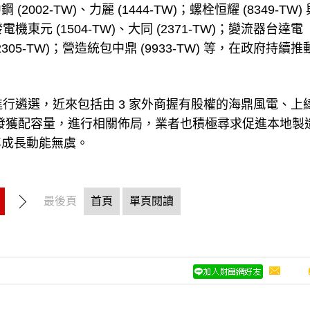
2-TW)、力麗 (1444-TW)；螺栓恒耀 (8349-TW)
發電機東元 (1504-TW)、大同 (2371-TW)；變流器台達電
 (2305-TW)；營造統包中鼎 (9933-TW) 等，在政府持續
。
進行遴選，近來包括由 3 家外商握有股權的海鼎風電、上
區塊開發獲配容量，進行相關佈局，業者也積極尋求促進本地製
年成長動能無虞。
最後頁
首頁
單頁閱讀