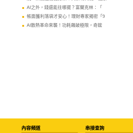
AI之外，錢還能往哪擺？富蘭克林：「
帳面獲利落袋才安心！理財專家揭密「9
AI散熱革命來襲！功耗飆破極限，奇鋐
內容頻道
串接查詢