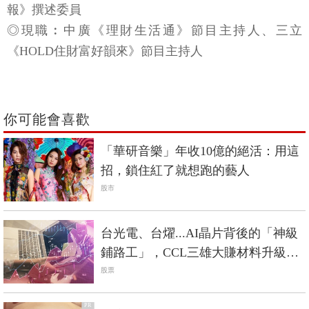
報》撰述委員
◎現職︰中廣《理財生活通》節目主持人、三立
《HOLD住財富好韻來》節目主持人
你可能會喜歡
「華研音樂」年收10億的絕活：用這
招，鎖住紅了就想跑的藝人
股市
台光電、台燿...AI晶片背後的「神級
鋪路工」，CCL三雄大賺材料升級趨
勢財
股票
PR