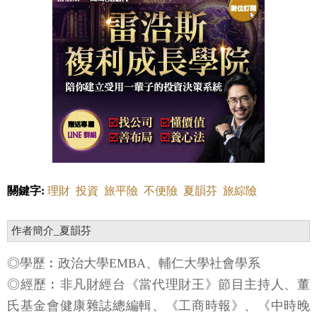
關鍵字:
理財
投資
旅平險
不便險
夏韻芬
旅綜險
作者簡介_夏韻芬
◎學歷︰政治大學EMBA、輔仁大學社會學系
◎經歷︰非凡財經台《當代理財王》節目主持人、董
氏基金會健康雜誌總編輯、《工商時報》、《中時晚