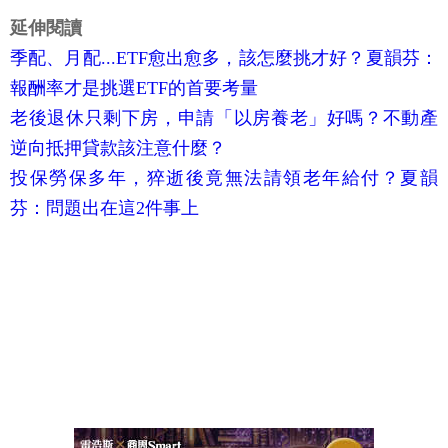
延伸閱讀
季配、月配...ETF愈出愈多，該怎麼挑才好？夏韻芬：
報酬率才是挑選ETF的首要考量
老後退休只剩下房，申請「以房養老」好嗎？不動產
逆向抵押貸款該注意什麼？
投保勞保多年，猝逝後竟無法請領老年給付？夏韻
芬：問題出在這2件事上