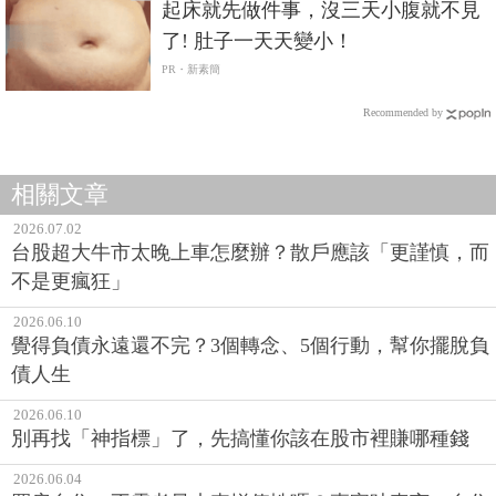
起床就先做件事，沒三天小腹就不見
了! 肚子一天天變小！
PR・新素簡
Recommended by
相關文章
2026.07.02
台股超大牛市太晚上車怎麼辦？散戶應該「更謹慎，而
不是更瘋狂」
2026.06.10
覺得負債永遠還不完？3個轉念、5個行動，幫你擺脫負
債人生
2026.06.10
別再找「神指標」了，先搞懂你該在股市裡賺哪種錢
2026.06.04