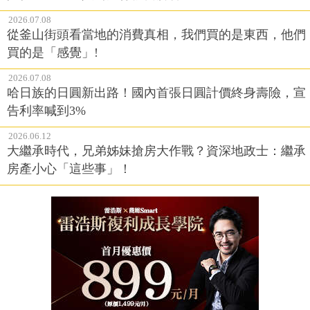
2026.07.08
從釜山街頭看當地的消費真相，我們買的是東西，他們
買的是「感覺」!
2026.07.08
哈日族的日圓新出路！國內首張日圓計價終身壽險，宣
告利率喊到3%
2026.06.12
大繼承時代，兄弟姊妹搶房大作戰？資深地政士：繼承
房產小心「這些事」！