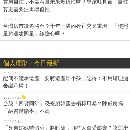
買房自住，不需考量未來增值性嗎？專家吐真言：自住
客更需要注重增值性
2026.05.28
台灣房市凜冬將至？十年一遇的死亡交叉重現！「使照
量超過建照量」該擔心嗎？
個人理財 ‧ 今日最新
2026.07.30
配偶不繼承遺產，要將遺產給小孩，記得：不用辦理拋
棄繼承權！
2026.07.28
台股「四貸同堂」恐複製韓國去槓桿風暴？陳威良揭
「融資體脂率」不高
2026.07.14
「兄弟姊妹特留分」將刪除，哪些人會受影響？該怎麼