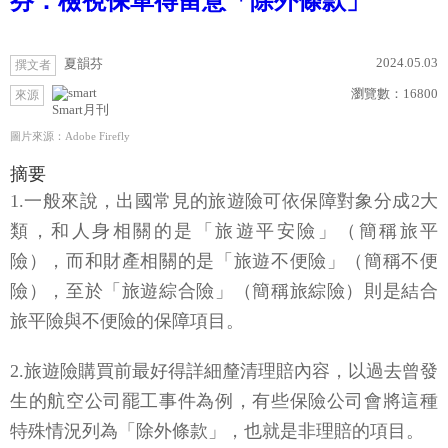
芬：檢視保單得留意「除外條款」
2024.05.03
夏韻芬
撰文者
瀏覽數：
16800
來源
Smart月刊
圖片來源：Adobe Firefly
摘要
1.一般來說，出國常見的旅遊險可依保障對象分成2大
類，和人身相關的是「旅遊平安險」（簡稱旅平
險），而和財產相關的是「旅遊不便險」（簡稱不便
險），至於「旅遊綜合險」（簡稱旅綜險）則是結合
旅平險與不便險的保障項目。
2.旅遊險購買前最好得詳細釐清理賠內容，以過去曾發
生的航空公司罷工事件為例，有些保險公司會將這種
特殊情況列為「除外條款」，也就是非理賠的項目。