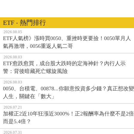
ETF ‧ 熱門排行
2026.08.05
ETF人氣榜》漲時買0050、重挫時更要撿！0050單月人
氣再激增，0056重返人氣二哥
2026.08.03
ETF愈跌愈買，成台股大跌時的定海神針？內行人示
警：背後暗藏死亡螺旋風險
2026.08.03
0050、台積電、00878...你願意投資多少錢？真正想改變
人生，關鍵在「數大」
2026.07.21
加權正2近10年狂漲近3000%！正2報酬率為什麼不是2倍
而是5.4倍？
2026.07.31