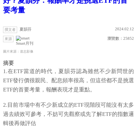
好？夏韻芬：報酬率才是挑選ETF的首
要考量
2024.02.12
夏韻芬
撰文者
瀏覽數：
25852
來源
Smart月刊
圖片來源：達志影像
摘要
1.在ETF當道的時代，夏韻芬認為雖然不少新問世的
ETF發行價很親民、配息頻率很高，但這些都不是挑選
ETF的首要考量，報酬表現才是重點。
2.目前市場中有不少新成立的ETF現階段可能沒有太多
過去績效可參考，不妨可先觀察或先了解ETF的指數邏
輯後再做評估