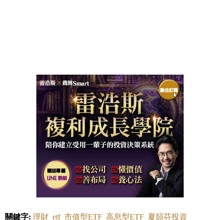
關鍵字:
理財
etf
市值型ETF
高息型ETF
夏韻芬投資