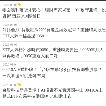
2026.08.06
帳面獲利落袋才安心！理財專家揭密「9%攻守兼備」投
資術 留意8/10關鍵日
2026.08.06
7月回顧》韓股狂瀉22%竟還是績效冠軍？重挫時高股息
ETF只剩一檔贏過0050
2026.08.05
ETF人氣榜》漲時買0050、重挫時更要撿！0050單月人
氣再激增，0056重返人氣二哥
2026.08.04
00410A正式掛牌！「台版主動QQQ」投資哪些股票？
一次看懂AI供應鏈布局
2026.08.03
台股科技新兵登場！AI投資不光看護國神山 00410A主
動式ETF布局科技供應鏈 8/3掛牌上市