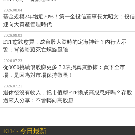
2026.08.04
基金規模2年增近70%！第一金投信董事長尤昭文：投信
迎向大資產管理時代
2026.08.03
ETF愈跌愈買，成台股大跌時的定海神針？內行人示
警：背後暗藏死亡螺旋風險
2026.07.23
從0050挑績優股賺更多？2表揭真實數據：買下全市
場，是因為對市場保持敬畏！
2026.07.21
退休後沒有收入，把市值型ETF換成高股息好嗎？存股
過來人分享：不會轉向高股息
ETF ‧ 今日最新