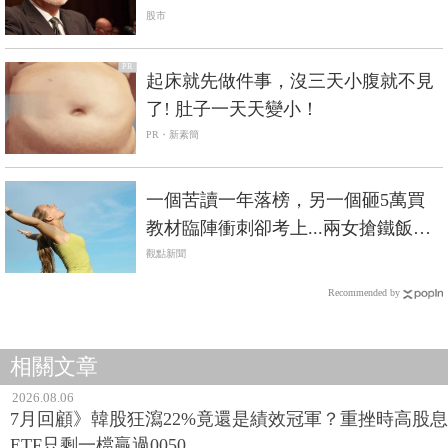
股市
PR
起床就先做件事，沒三天小腹就不見
了! 肚子一天天變小！
PR・新素簡
一個苦讀一年落榜，另一個砸5萬買
教材臨陣衝刺卻考上...兩女搶鐵飯碗
卻不同命的啟示
觀點新聞
Recommended by
相關文章
2026.08.06
7月回顧》韓股狂瀉22%竟還是績效冠軍？重挫時高股息
ETF只剩一檔贏過0050