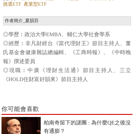
挑選ETF
產業型ETF
作者簡介_夏韻芬
◎學歷︰政治大學EMBA、輔仁大學社會學系
◎經歷︰非凡財經台《當代理財王》節目主持人、董
氏基金會健康雜誌總編輯、《工商時報》、《中時晚
報》撰述委員
◎現職︰中廣《理財生活通》節目主持人、三立
《HOLD住財富好韻來》節目主持人
你可能會喜歡
柏南奇留下的謎團 : 為什麼QE之後沒
有通膨？