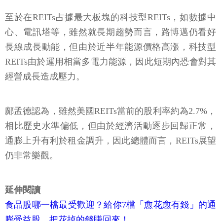
至於在REITs占據最大板塊的科技型REITs，如數據中
心、電訊塔等，雖然就長期趨勢而言，路博邁仍看好
長線成長動能，但由於近半年能源價格高漲，科技型
REITs由於運用相當多電力能源，因此短期內恐會對其
經營成長造成壓力。
鄺孟德認為，雖然美國REITs當前的股利率約為2.7%，
相比歷史水準偏低，但由於經濟活動逐步回歸正常，
通膨上升有利於租金調升，因此總體而言，REITs展望
仍非常樂觀。
延伸閱讀
食品股哪一檔最受歡迎？給你7檔「愈花愈有錢」的通
膨受益股，把花掉的錢賺回來！