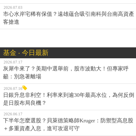
2026.07.03
市心水岸宅稀有保值？遠雄蘊合吸引南科與台南高資產
客搶進
基金 ‧ 今日最新
2026.07.17
灰犀牛來了？美期中選舉前，股市波動大！但專家呼
籲：別急著離場
2026.07.16
日銀升息非利空！利率來到逾30年最高水位，為何反倒
是日股布局良機？
2026.06.17
下半年怎麼選股？貝萊德策略師Kruger：防禦型高息股
＋多重資產入息，進可攻退可守