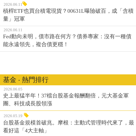
2026.06.11
槓桿ETF也買台積電現貨？00631L曝險破百，成「含積
量」冠軍
2026.06.11
Fed動向未明，債市路在何方？債券專家：沒有一種債
能永遠領先，複合債更穩！
基金 ‧ 熱門排行
2026.06.05
史上最猛半年！37檔台股基金報酬翻倍，元大基金軍
團、科技成長股領漲
2026.05.19
台股基金規模首破兆。摩根：主動式管理時代來了，最
看好這「4大主軸」