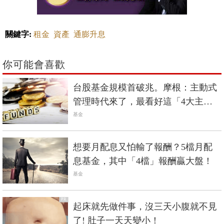
關鍵字:
租金
資產
通膨升息
你可能會喜歡
台股基金規模首破兆。摩根：主動式
管理時代來了，最看好這「4大主
軸」
基金
想要月配息又怕輸了報酬？5檔月配
息基金，其中「4檔」報酬贏大盤！
基金
PR
起床就先做件事，沒三天小腹就不見
了! 肚子一天天變小！