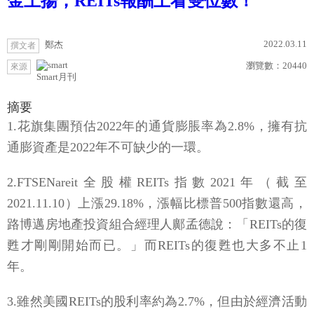
金上揚，REITs報酬上看雙位數！
2022.03.11
鄭杰
撰文者
瀏覽數：
20440
來源
Smart月刊
摘要
1.花旗集團預估2022年的通貨膨脹率為2.8%，擁有抗
通膨資產是2022年不可缺少的一環。
2.FTSENareit全股權REITs指數2021年（截至
2021.11.10）上漲29.18%，漲幅比標普500指數還高，
路博邁房地產投資組合經理人鄺孟德說：「REITs的復
甦才剛剛開始而已。」而REITs的復甦也大多不止1
年。
3.雖然美國REITs的股利率約為2.7%，但由於經濟活動