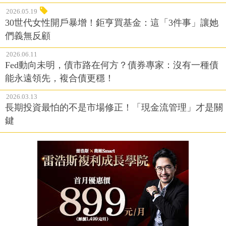
2026.05.19
30世代女性開戶暴增！鉅亨買基金：這「3件事」讓她
們義無反顧
2026.06.11
Fed動向未明，債市路在何方？債券專家：沒有一種債
能永遠領先，複合債更穩！
2026.03.13
長期投資最怕的不是市場修正！「現金流管理」才是關
鍵