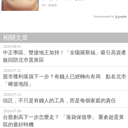
PR・新素簡
Recommended by
相關文章
2026.08.05
中正學區、雙捷地王加持！「全陽羅斯福」吸引高資產
族回防北市蛋黃區
2026.07.22
股市獲利落袋下一步？有錢人已經轉向布局 點名北市
「權值地段」
2026.07.13
信託，不只是有錢人的工具，而是每個家庭的責任
2026.07.09
台股創高下一步怎麼走？ 「落袋保值學」 重倉超蛋黃
區的最好時機