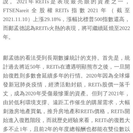
說。2021年REITs是表現最亮眼的資產之一，
FTSENareit全股權REITs指數2021年（截至
2021.11.10）上漲29.18%，漲幅比標普500指數還高，
而鄺孟德認為REITs火熱的表現，將可繼續延燒至2022
年。
鄺孟德的看法受到長期數據統計的支持。首先是，統
計過去將近50年，REITs在遭遇明顯熊市之後，一旦開
始復甦則多數會延續多年的行情。2020年因為全球爆
發新冠肺炎疫情，經濟活動封鎖，REITs股價一落千
丈，成為2020年受傷最慘重的資產。但到了2021年，
由於低利環境支撐、遠距工作催生的購屋需求，大幅
刺激房地產買氣，推升房地產和REITs價格，REITs開
始進入復甦階段，而就歷史經驗來看，REITs的復甦大
多不止1年，且前2年的年度總報酬也都能在雙位數以