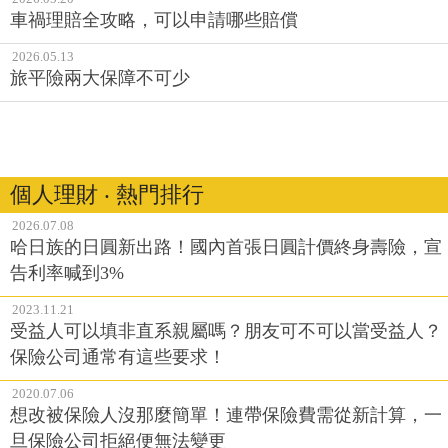
車禍理賠全攻略，可以申請哪些賠償
2026.05.13
旅平險兩大保障不可少
個人理財 ‧ 熱門排行
2026.07.08
哈日族的日圓新出路！國內首張日圓計價終身壽險，宣
告利率喊到3%
2023.11.21
受益人可以填非直系親屬嗎？朋友可不可以當受益人？
保險公司通常有這些要求！
2020.07.06
想改被保險人沒那麼簡單！連帶保險費需從新計算，一
旦保險公司拒絕便無法變更