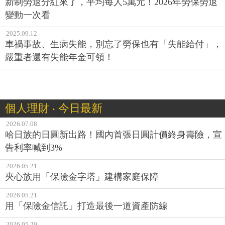
新制勞退分紅來了，平均每人5萬元！2026年勞保勞退
變動一次看
2025.09.12
車禍事故、生病失能，別忘了勞保也有「失能給付」，
嚴重者還有失能年金可領！
個人理財 ‧ 今日最新
2026.07.08
哈日族的日圓新出路！國內首張日圓計價終身壽險，宣
告利率喊到3%
2026.05.21
夾心族用「保險金字塔」建構家庭保障
2026.05.21
用「保險金信託」打造最後一道資產防線
2026.05.20