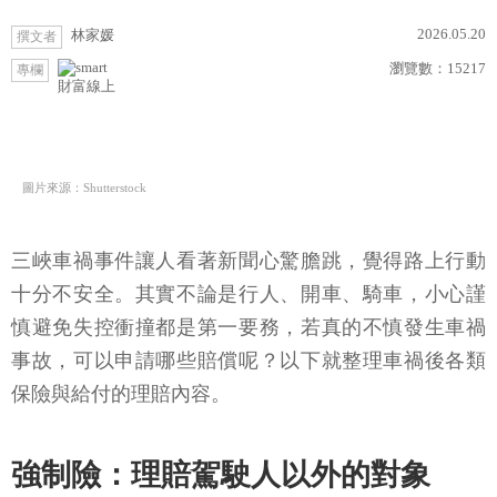
2026.05.20
林家媛
撰文者
瀏覽數：
15217
專欄
財富線上
圖片來源：Shutterstock
三峽車禍事件讓人看著新聞心驚膽跳，覺得路上行動
十分不安全。其實不論是行人、開車、騎車，小心謹
慎避免失控衝撞都是第一要務，若真的不慎發生車禍
事故，可以申請哪些賠償呢？以下就整理車禍後各類
保險與給付的理賠內容。
強制險：理賠駕駛人以外的對象