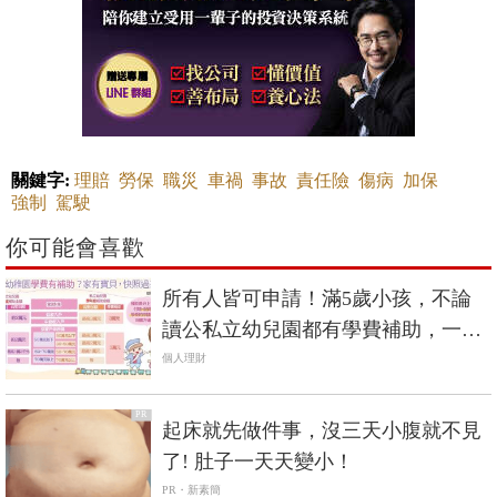
關鍵字:
理賠
勞保
職災
車禍
事故
責任險
傷病
加保
強制
駕駛
你可能會喜歡
所有人皆可申請！滿5歲小孩，不論
讀公私立幼兒園都有學費補助，一年
最多3萬元
個人理財
PR
起床就先做件事，沒三天小腹就不見
了! 肚子一天天變小！
PR・新素簡