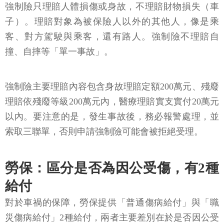
強制險只理賠人體損傷或身故，不理賠財物損失（車
子）。理賠對象為被保險人以外的其他人，像是乘
客、對方駕駛與乘客，還有路人。強制險不理賠自
撞、自摔等「單一事故」。
強制險主要理賠內容包含身故理賠定額200萬元、殘廢
理賠依殘廢等級200萬元內，醫療理賠實支實付20萬元
以內。要注意的是，發生事故後，務必報警處理，並
索取三聯單，否則申請強制險可能會被拒絕受理。
勞保：區分是否為因公受傷，有2種
給付
對於車禍的保障，勞保提供「普通傷病給付」與「職
災傷病給付」2種給付，兩者主要差別在於是否因公受