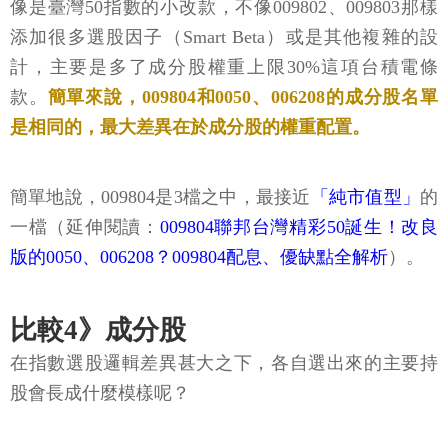
像是臺灣50指數的小改款，不像009802、009803那樣
添加很多選股因子（Smart Beta）或是其他複雜的設
計，主要是多了成分股權重上限30%這項台積電條
款。
簡單來說，009804和0050、006208的成分股名單
是相同的，最大差異在於成分股的權重配置。
簡單地說，009804是3檔之中，最接近
「純市值型」
的
一檔（延伸閱讀：
009804聯邦台灣精彩50誕生！改良
版的0050、006208？009804配息、優缺點全解析
）。
比較4》成分股
在指數選股邏輯差異甚大之下，各自選出來的主要持
股會長成什麼模樣呢？