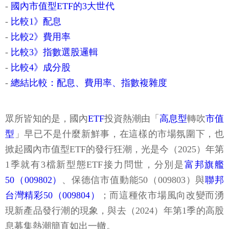
-
國內市值型ETF的3大世代
-
比較1》配息
-
比較2》費用率
-
比較3》指數選股邏輯
-
比較4》成分股
-
總結比較：配息、費用率、指數複雜度
眾所皆知的是，國內
ETF
投資熱潮由「
高息型
轉吹
市值
型
」早已不是什麼新鮮事，在這樣的市場氛圍下，也
掀起國內市值型ETF的發行狂潮，光是今（2025）年第
1季就有3檔新型態ETF接力問世，分別是
富邦旗艦
50（009802）
、保德信市值動能50（009803）與
聯邦
台灣精彩50（009804）
；而這種依市場風向改變而湧
現新產品發行潮的現象，與去（2024）年第1季的高股
息募集熱潮簡直如出一轍。