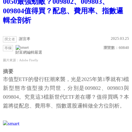
0050最強勁敵？009802、009803、
009804值得買？配息、費用率、指數邏
輯全剖析
2025.03.25
謝宜孝
撰文者
瀏覽數：
60840
專欄
財富網編輯嚴選
圖片來源：Adobe Firefly
摘要
市值型ETF的發行狂潮來襲，光是2025年第1季就有3檔
新型態市值型接力問世，分別是009802、009803與
009804。究竟這3檔新世代ETF差在哪？值得買嗎？本
篇將從配息、費用率、指數選股邏輯做全方位剖析。