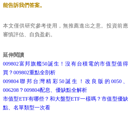
能告訴我們答案。
本文僅供研究參考使用，無推薦進出之意。投資前應
審慎評估、自負盈虧。
延伸閱讀
009802富邦旗艦50誕生！沒有台積電的市值型值得
買？009802重點全剖析
009804聯邦台灣精彩50誕生！改良版的0050、
006208？009804配息、優缺點全解析
市值型ETF有哪些？和大盤型ETF一樣嗎？市值型優缺
點、名單類型一次看