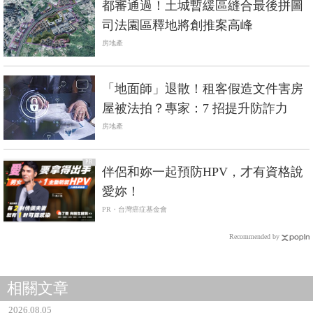
都審通過！土城暫緩區縫合最後拼圖
司法園區釋地將創推案高峰
房地產
「地面師」退散！租客假造文件害房
屋被法拍？專家：7 招提升防詐力
房地產
PR
伴侶和妳一起預防HPV，才有資格說
愛妳！
PR・台灣癌症基金會
Recommended by
相關文章
2026.08.05