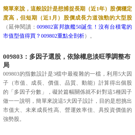
簡單來說，這般設計是想捕捉長期（近1年）股價穩定
度高，但短期（近1月）股價成長力道強勁的大型股
（延伸閱讀：
009802富邦旗艦50誕生！沒有台積電的
市值型值得買？009802重點全剖析
）。
009803：多因子選股，依除權息淡旺季調整布
局
009803的指數設計是3檔中最複雜的一檔，利用5大因
子（市值、成長、價值、品質、動能）計算得出個股
的「多因子分數」，礙於篇幅關係就不針對這5種因子
做一一說明，簡單來說這5大因子設計，目的是想挑出
市值大、未來成長性高、營運效率佳、具投資價值的
強勢股。