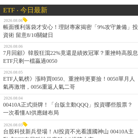
ETF ‧ 今日最新
2026.08.06
帳面獲利落袋才安心！理財專家揭密「9%攻守兼備」投
資術 留意8/10關鍵日
2026.08.06
7月回顧》韓股狂瀉22%竟還是績效冠軍？重挫時高股息
ETF只剩一檔贏過0050
2026.08.05
ETF人氣榜》漲時買0050、重挫時更要撿！0050單月人
氣再激增，0056重返人氣二哥
2026.08.04
00410A正式掛牌！「台版主動QQQ」投資哪些股票？
一次看懂AI供應鏈布局
2026.08.03
台股科技新兵登場！AI投資不光看護國神山 00410A主