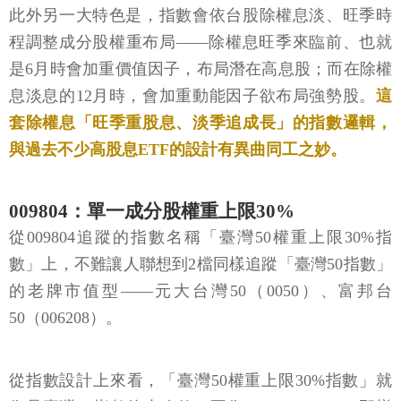
此外另一大特色是，指數會依台股除權息淡、旺季時
程調整成分股權重布局——除權息旺季來臨前、也就
是6月時會加重價值因子，布局潛在高息股；而在除權
息淡息的12月時，會加重動能因子欲布局強勢股。
這
套除權息「旺季重股息、淡季追成長」的指數邏輯，
與過去不少高股息ETF的設計有異曲同工之妙。
009804：單一成分股權重上限30%
從009804追蹤的指數名稱「臺灣50權重上限30%指
數」上，不難讓人聯想到2檔同樣追蹤「臺灣50指數」
的老牌市值型——元大台灣50（0050）、富邦台
50（006208）。
從指數設計上來看，「臺灣50權重上限30%指數」就