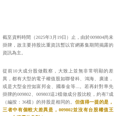
截至資料時間（2025年3月19日）止，由於009804尚未
掛牌，故主要持股比重資訊暫以官網募集期間揭露的
資訊為主。
從前10大成分股做觀察，大致上並無非常明顯的差
異，都有大型的電子權值股如聯發科、鴻海、廣達，
或是大型金控如富邦金、國泰金等...。若再針對率先
掛牌的009802、009803這2檔做成分股比較，約有7成
（編按：36檔）的持股是相同的。
但值得一提的是，
三者中有個較大差異是，009802並沒有台股權值王