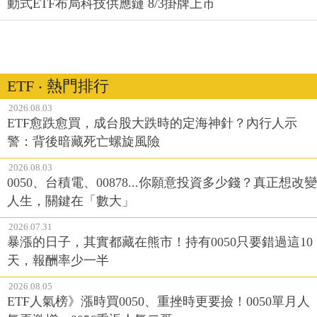
動式ETF布局科技供應鏈 8/3掛牌上市
ETF ‧ 熱門排行
2026.08.03
ETF愈跌愈買，成台股大跌時的定海神針？內行人示
警：背後暗藏死亡螺旋風險
2026.08.03
0050、台積電、00878...你願意投資多少錢？真正想改變
人生，關鍵在「數大」
2026.07.31
暴漲的日子，其實都藏在熊市！持有0050只要錯過這10
天，報酬率少一半
2026.08.05
ETF人氣榜》漲時買0050、重挫時更要撿！0050單月人