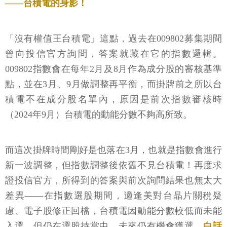
——台積電的身影！
「沒有權值王台積電」這點，過去在009802募集期間
曾向投信官方詢問，答案就藏在它的指數邏輯。
009802指數會在每年2月及8月作為成分股的審核基準
點，並在3月、9月做調整再平衡，而掛牌前之所以台
積電不在成分股名單內，原因是前次指數審核時
（2024年9月）台積電的動能分數不夠高所致。
而這次掛牌時間剛好是也落在3月，也就是指數會進行
新一波調整，但指數調整後依舊不見台積電！再度求
證投信官方，所得到的答案與前次詢問結果也無太大
差異——在指數選股期間，適逢美對台晶片關稅疑
慮、電子股修正回檔，台積電因動能分數較低而未能
入選，但仍在選股持當中、未來仍有機會獲選。
白話