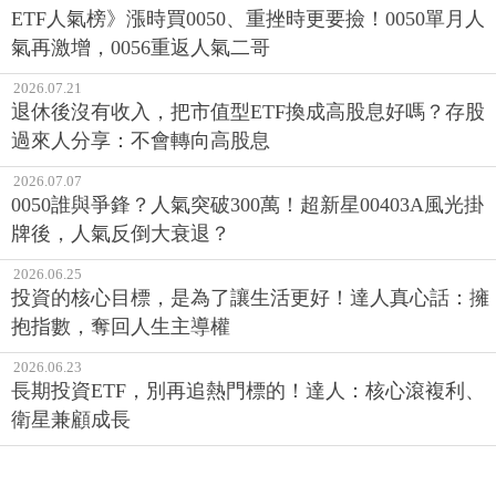
ETF人氣榜》漲時買0050、重挫時更要撿！0050單月人
氣再激增，0056重返人氣二哥
2026.07.21
退休後沒有收入，把市值型ETF換成高股息好嗎？存股
過來人分享：不會轉向高股息
2026.07.07
0050誰與爭鋒？人氣突破300萬！超新星00403A風光掛
牌後，人氣反倒大衰退？
2026.06.25
投資的核心目標，是為了讓生活更好！達人真心話：擁
抱指數，奪回人生主導權
2026.06.23
長期投資ETF，別再追熱門標的！達人：核心滾複利、
衛星兼顧成長