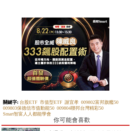
關鍵字:
台股ETF
市值型ETF
謝宜孝
009802富邦旗艦50
009803保德信市值動能50
009804聯邦台灣精彩50
Smart智富人人都能學會
你可能會喜歡