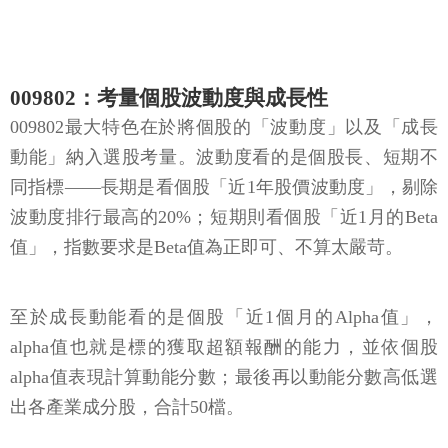
009802：考量個股波動度與成長性
009802最大特色在於將個股的「波動度」以及「成長
動能」納入選股考量。波動度看的是個股長、短期不
同指標——長期是看個股「近1年股價波動度」，剔除
波動度排行最高的20%；短期則看個股「近1月的Beta
值」，指數要求是Beta值為正即可、不算太嚴苛。
至於成長動能看的是個股「近1個月的Alpha值」，
alpha值也就是標的獲取超額報酬的能力，並依個股
alpha值表現計算動能分數；最後再以動能分數高低選
出各產業成分股，合計50檔。