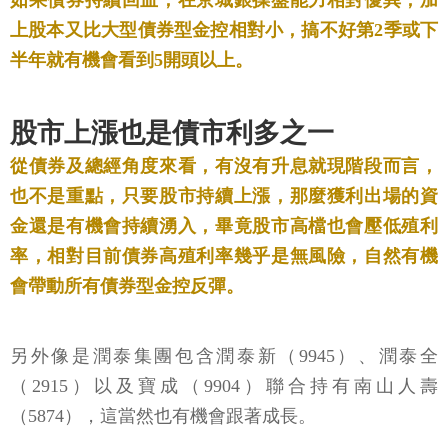
如果債券持續回血，在京城銀操盤能力相對優異，加
上股本又比大型債券型金控相對小，搞不好第2季或下
半年就有機會看到5開頭以上。
股市上漲也是債市利多之一
從債券及總經角度來看，有沒有升息就現階段而言，
也不是重點，只要股市持續上漲，那麼獲利出場的資
金還是有機會持續湧入，畢竟股市高檔也會壓低殖利
率，相對目前債券高殖利率幾乎是無風險，自然有機
會帶動所有債券型金控反彈。
另外像是潤泰集團包含潤泰新（9945）、潤泰全
（2915）以及寶成（9904）聯合持有南山人壽
（5874），這當然也有機會跟著成長。