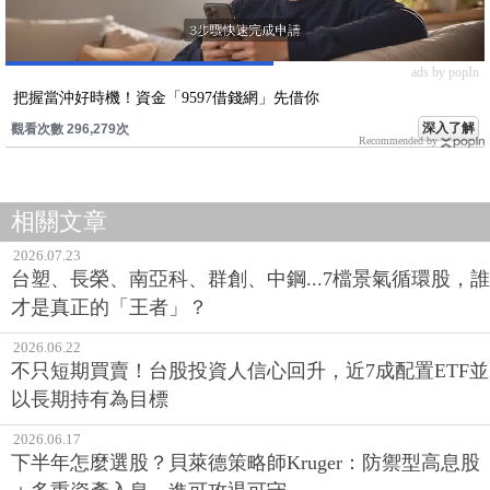
ads by popIn
把握當沖好時機！資金「9597借錢網」先借你
深入了解
觀看次數 296,279次
Recommended by
相關文章
2026.07.23
台塑、長榮、南亞科、群創、中鋼...7檔景氣循環股，誰
才是真正的「王者」？
2026.06.22
不只短期買賣！台股投資人信心回升，近7成配置ETF並
以長期持有為目標
2026.06.17
下半年怎麼選股？貝萊德策略師Kruger：防禦型高息股