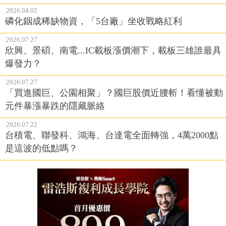
2026.04.02
磷化銦成稀缺物資，「5台廠」坐收戰略紅利
2026.07.27
欣興、景碩、南電...IC載板漲價潮下，載板三雄誰最具
爆發力？
2026.07.27
「買進國巨、公園相聚」？國巨股價近腰斬！看懂被動
元件暴漲暴跌的隱藏脈絡
2026.07.22
台積電、聯發科、鴻海、台達電全面轉強，4萬2000點
是這波的低點嗎？