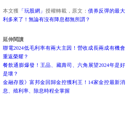
本文獲
「玩股網」
授權轉載，原文：
債券反彈的最大
利多來了！無論有沒有降息都無所謂？
延伸閱讀
聯電2024低毛利率有兩大主因！營收成長兩成有機會
重返榮耀？
餐飲通膨爆發！王品、藏壽司、六角展望2024年是好
是壞？
金融存股》富邦金回歸金控獲利王！14家金控最新消
息、殖利率、除息時程全掌握