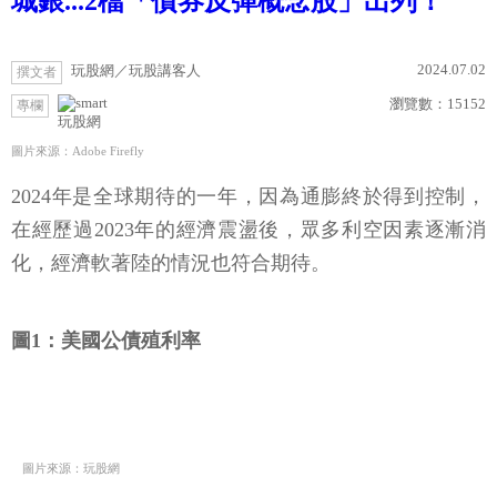
城銀...2檔「債券反彈概念股」出列！
2024.07.02
玩股網／玩股講客人
撰文者
瀏覽數：
15152
專欄
玩股網
圖片來源：Adobe Firefly
2024年是全球期待的一年，因為通膨終於得到控制，
在經歷過2023年的經濟震盪後，眾多利空因素逐漸消
化，經濟軟著陸的情況也符合期待。
圖1：美國公債殖利率
圖片來源：玩股網