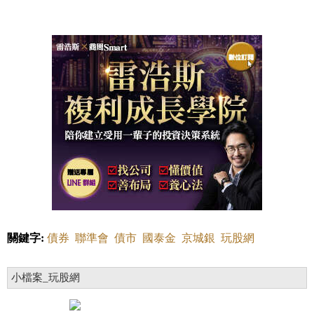
關鍵字:
債券
聯準會
債市
國泰金
京城銀
玩股網
小檔案_玩股網