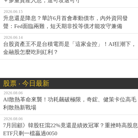
＋多重資產入息，進可攻退可守
2026.06.15
升息還是降息？華許6月首會牽動債市，內外資同發
聲：Fed面臨兩難，短天期非投等債才能攻守兼備
2026.06.14
台股資產王不是台積電而是「這家金控」！AI狂潮下，
金融股怎麼吃到紅利？
股票 ‧ 今日最新
2026.08.06
AI散熱革命來襲！功耗飆破極限，奇鋐、健策卡位高毛
利散熱新戰場
2026.08.06
7月回顧》韓股狂瀉22%竟還是績效冠軍？重挫時高股息
ETF只剩一檔贏過0050