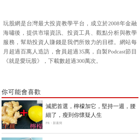
玩股網是台灣最大投資教學平台，成立於2008年金融
海嘯後，提供市場資訊、投資工具、觀點分析與教學
服務，幫助投資人賺錢是我們所致力的目標。網站每
月超過百萬人造訪，會員超過35萬，自製Podcast節目
《就是愛玩股》，下載數超過300萬次。
你可能會喜歡
PR
減肥首選，檸檬加它，堅持一週，腰
細了，瘦到你懷疑人生
PR・新素簡