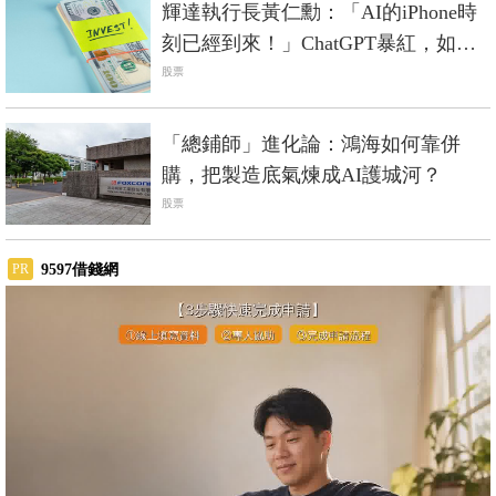
輝達執行長黃仁勳：「AI的iPhone時
刻已經到來！」ChatGPT暴紅，如何
參與AI未來商機
股票
「總鋪師」進化論：鴻海如何靠併
購，把製造底氣煉成AI護城河？
股票
9597借錢網
PR