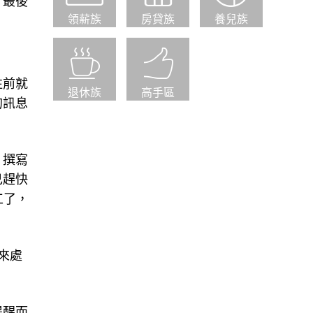
，最後
領薪族
房貸族
養兒族
往前就
退休族
高手區
的訊息
、撰寫
己趕快
工了，
來處
提醒而