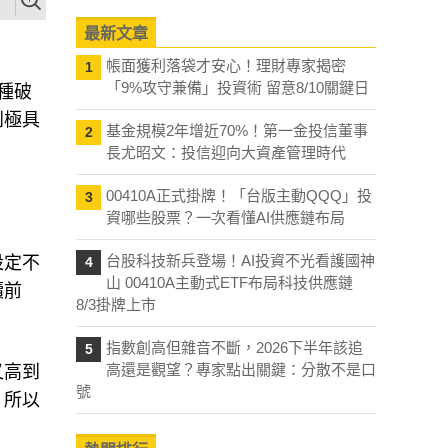
最新文章
帳面獲利落袋才安心！理財專家揭密
1
「9%攻守兼備」投資術 留意8/10關鍵日
種破
到極具
基金規模2年增近70%！第一金投信董事
2
長尤昭文：投信迎向大資產管理時代
00410A正式掛牌！「台版主動QQQ」投
3
資哪些股票？一次看懂AI供應鏈布局
台股科技新兵登場！AI投資不光看護國神
設定不
4
山 00410A主動式ETF布局科技供應鏈
續前
8/3掛牌上市
指數創高但雜音不斷，2026下半年該追
5
高還是觀望？專家點出關鍵：分散不是口
又高到
號
，所以