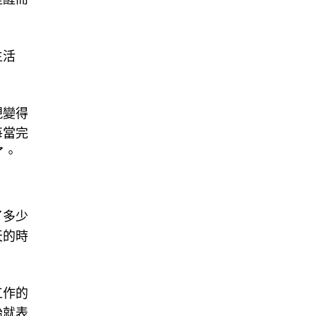
生活
現變得
每當完
了。
了多少
天的時
工作的
始就表