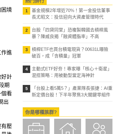
熱門排行
的困境
基金規模2年增近70%！第一金投信董事
1
長尤昭文：投信迎向大資產管理時代
台股「四貸同堂」恐複製韓國去槓桿風
2
暴？陳威良揭「融資體脂率」不高
槓桿ETF也買台積電現貨？00631L曝險
3
工作進
破百，成「含積量」冠軍
主動式ETF好夯！專家曝「核心＋衛星」
4
混搭策略：用被動型當定海神針
做好計
段期
「台股上看5萬5？」產業隊長張捷：AI重
5
一個看
新定價台股！下半年聚焦3大關鍵零組件
展現出
你是哪種族群?
沒有壓