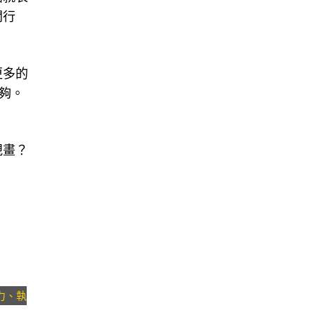
開行
更多的
夠。
。
規畫？
力、執