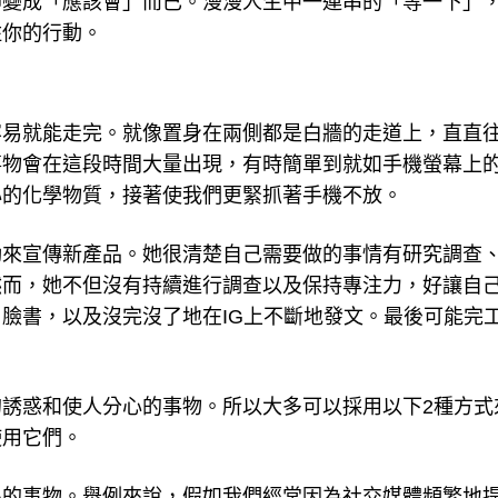
卻變成「應該會」而已。漫漫人生中一連串的「等一下」
住你的行動。
容易就能走完。就像置身在兩側都是白牆的走道上，直直
事物會在這段時間大量出現，有時簡單到就如手機螢幕上
心的化學物質，接著使我們更緊抓著手機不放。
動來宣傳新產品。她很清楚自己需要做的事情有研究調查
然而，她不但沒有持續進行調查以及保持專注力，好讓自
臉書，以及沒完沒了地在IG上不斷地發文。最後可能完
誘惑和使人分心的事物。所以大多可以採用以下2種方式
使用它們。
心的事物。舉例來說，假如我們經常因為社交媒體頻繁地