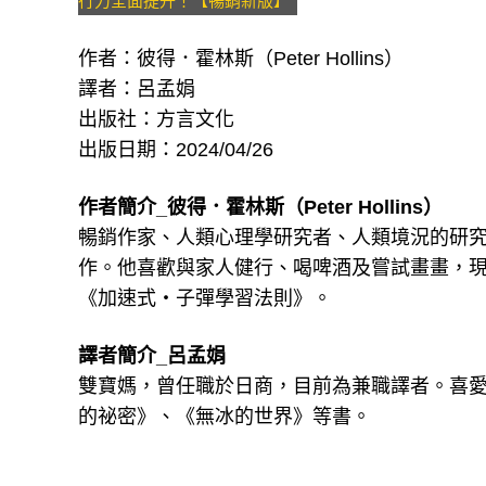
行力全面提升！【暢銷新版】
作者：彼得．霍林斯（Peter Hollins）
譯者：呂孟娟
出版社：方言文化
​​出版日期：2024/04/26
作者簡介_彼得．霍林斯（Peter Hollins）
暢銷作家、人類心理學研究者、人類境況的研
作。他喜歡與家人健行、喝啤酒及嘗試畫畫，
《加速式‧子彈學習法則》。
譯者簡介_呂孟娟
雙寶媽，曾任職於日商，目前為兼職譯者。喜
的祕密》、《無冰的世界》等書。