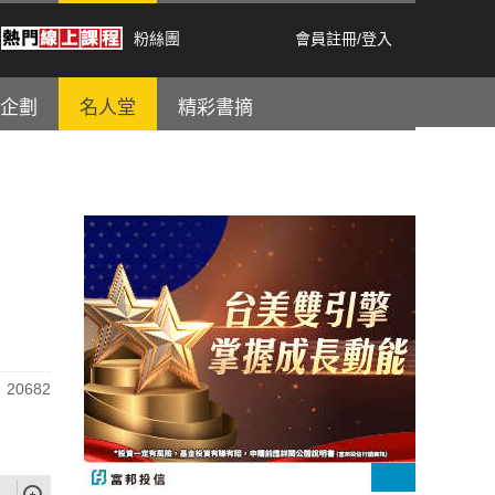
粉絲團
會員註冊
/
登入
企劃
名人堂
精彩書摘
20682