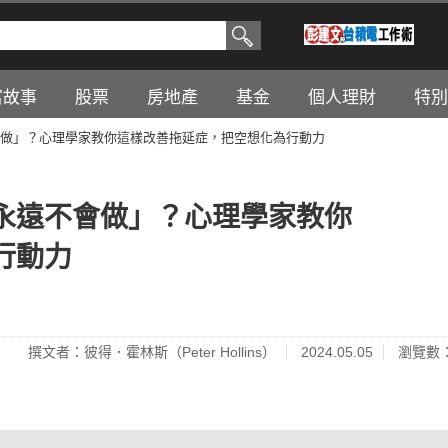
富故事
股票
房地產
基金
個人理財
特別
做」？心理學家教你這樣改善拖延症，把空想化為行動力
永遠不會做」？心理學家教你
行動力
撰文者：彼得．霍林斯（Peter Hollins）
2024.05.05
瀏覽數：