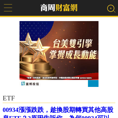
ETF
00934漲漲跌跌，趁換股期轉買其他高股