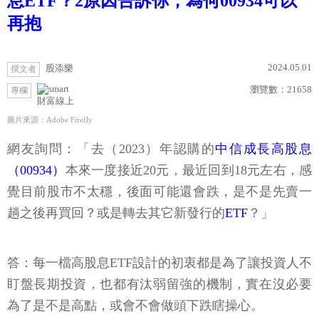
息ETF？2原因告訴你，為何00934可以
再抱
2024.05.01
股添樂
撰文者
瀏覽數：
21658
專欄
財富線上
圖片來源：Adobe Firefly
網友詢問：「去（2023）年認購的
中信成長高股息
（00934）
本來一度接近20元，最近回到18元左右，感
覺目前股市不太穩，後面可能還會跌，是不是先賣一
趟之後再買回？或是轉去其它新發行的
ETF
？」
答：每一檔高股息ETF設計的初衷都是為了讓投資人不
盯盤長期投資，也都有汰弱留強的機制，實在沒必要
為了是不是高點，或會不會做頭下跌瞎操心。