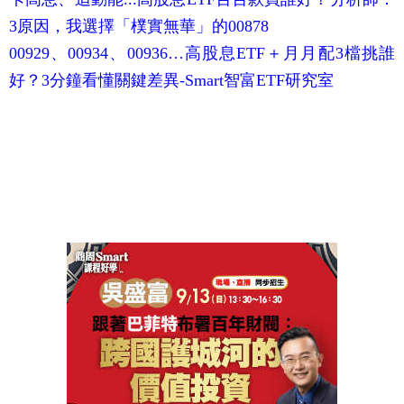
3原因，我選擇「樸實無華」的00878
00929、00934、00936…高股息ETF＋月月配3檔挑誰
好？3分鐘看懂關鍵差異-Smart智富ETF研究室