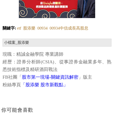
關鍵字:
etf
股添樂
00934
00934中信成長高股息
小檔案_股添樂
現職：精誠金融學院 專業講師
經歷：證券分析師(CSIA)、從事證券金融業多年、熟
悉技術指標及精研酒田戰法
FB社團
「
股市第一現場-關鍵資訊解密
」
版主
粉絲專頁
「股添樂 股市新觀點」
你可能會喜歡