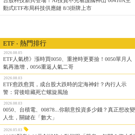
台股科技新兵登場！AI投資不光看護國神山 00410A主
動式ETF布局科技供應鏈 8/3掛牌上市
ETF ‧ 熱門排行
2026.08.05
ETF人氣榜》漲時買0050、重挫時更要撿！0050單月人
氣再激增，0056重返人氣二哥
2026.08.03
ETF愈跌愈買，成台股大跌時的定海神針？內行人示
警：背後暗藏死亡螺旋風險
2026.08.03
0050、台積電、00878...你願意投資多少錢？真正想改變
人生，關鍵在「數大」
2026.05.03