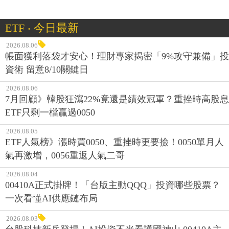
ETF ‧ 今日最新
2026.08.06
帳面獲利落袋才安心！理財專家揭密「9%攻守兼備」投
資術 留意8/10關鍵日
2026.08.06
7月回顧》韓股狂瀉22%竟還是績效冠軍？重挫時高股息
ETF只剩一檔贏過0050
2026.08.05
ETF人氣榜》漲時買0050、重挫時更要撿！0050單月人
氣再激增，0056重返人氣二哥
2026.08.04
00410A正式掛牌！「台版主動QQQ」投資哪些股票？
一次看懂AI供應鏈布局
2026.08.03