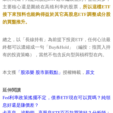
主要核心還是圍繞在高殖利率的股票，
所以這檔ETF
接下來預料也能夠得益於其它高股息ETF調整成分股
的買盤推升。
總之，以「長線持有」為前提下投資ETF，任何心法最
終都可以濃縮成一句「Buy&Hold」（編按：指買入持
有的投資策略），當然不包含反向型與槓桿型在內。
本文獲
「股添樂 股市新觀點」
授權轉載，
原文
延伸閱讀
Fed利率政策搖擺不定，債券ETF現在可以買嗎？純領
息好還是賺價差？
卡高息、追動能...高股息ETF百百款買誰好？分析師：