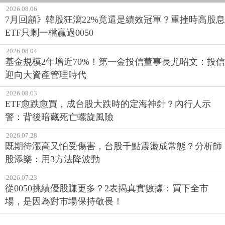
2026.08.06
7月回顧》韓股狂瀉22%竟還是績效冠軍？重挫時高股息
ETF只剩一檔贏過0050
2026.08.04
基金規模2年增近70%！第一金投信董事長尤昭文：投信
迎向大資產管理時代
2026.08.03
ETF愈跌愈買，成台股大跌時的定海神針？內行人示
警：背後暗藏死亡螺旋風險
2026.07.28
既期待漲高又怕受傷害，台股千點震盪成常態？分析師
股添樂：用3方法降波動
2026.07.23
從0050挑績優股賺更多？2表揭真實數據：買下全市
場，是因為對市場保持敬畏！