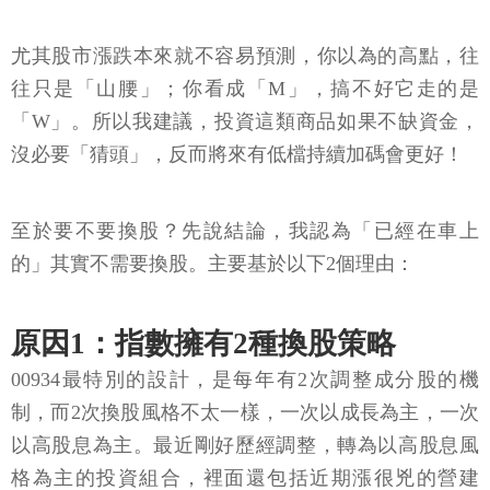
尤其股市漲跌本來就不容易預測，你以為的高點，往
往只是「山腰」；你看成「M」，搞不好它走的是
「W」。所以我建議，投資這類商品如果不缺資金，
沒必要「猜頭」，反而將來有低檔持續加碼會更好！
至於要不要換股？先說結論，我認為「已經在車上
的」其實不需要換股。主要基於以下2個理由：
原因1：指數擁有2種換股策略
00934最特別的設計，是每年有2次調整成分股的機
制，而2次換股風格不太一樣，一次以成長為主，一次
以高股息為主。最近剛好歷經調整，轉為以高股息風
格為主的投資組合，裡面還包括近期漲很兇的營建