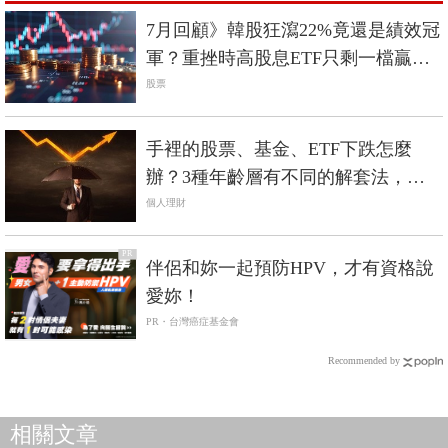
7月回顧》韓股狂瀉22%竟還是績效冠
軍？重挫時高股息ETF只剩一檔贏過
0050
股票
手裡的股票、基金、ETF下跌怎麼
辦？3種年齡層有不同的解套法，年
輕人要珍惜熊市
個人理財
PR
伴侶和妳一起預防HPV，才有資格說
愛妳！
PR・台灣癌症基金會
Recommended by
相關文章