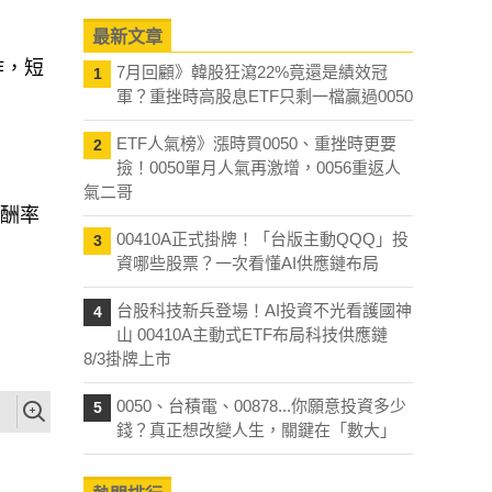
。
最新文章
作，短
7月回顧》韓股狂瀉22%竟還是績效冠
1
軍？重挫時高股息ETF只剩一檔贏過0050
ETF人氣榜》漲時買0050、重挫時更要
2
撿！0050單月人氣再激增，0056重返人
氣二哥
報酬率
00410A正式掛牌！「台版主動QQQ」投
3
資哪些股票？一次看懂AI供應鏈布局
台股科技新兵登場！AI投資不光看護國神
4
山 00410A主動式ETF布局科技供應鏈
8/3掛牌上市
0050、台積電、00878...你願意投資多少
5
錢？真正想改變人生，關鍵在「數大」