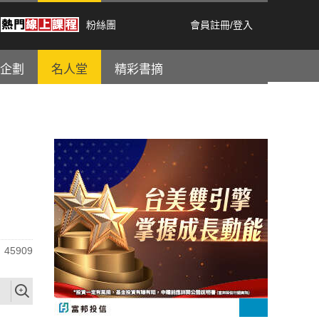
粉絲團
會員註冊
/
登入
企劃
名人堂
精彩書摘
45909