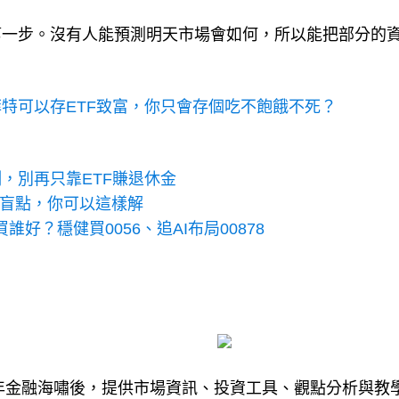
第一步。沒有人能預測明天市場會如何，所以能把部分的
特可以存ETF致富，你只會存個吃不飽餓不死？
，別再只靠ETF賺退休金
選一盲點，你可以這樣解
誰好？穩健買0056、追AI布局00878
8年金融海嘯後，提供市場資訊、投資工具、觀點分析與教