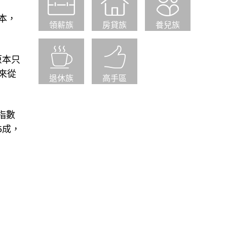
本，
領薪族
房貸族
養兒族
原本只
來從
退休族
高手區
指數
5成，