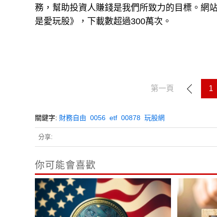
務，幫助投資人賺錢是我們所致力的目標。網站每
是愛玩股》，下載數超過300萬次。
第一頁
1
關鍵字:
財務自由
0056
etf
00878
玩股網
分享:
你可能會喜歡