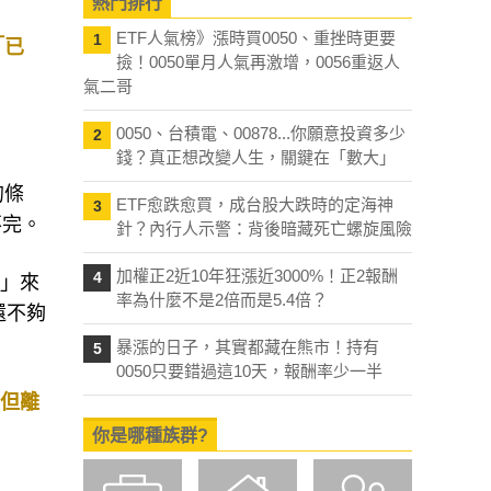
熱門排行
ETF人氣榜》漲時買0050、重挫時更要
1
「已
撿！0050單月人氣再激增，0056重返人
氣二哥
0050、台積電、00878...你願意投資多少
2
錢？真正想改變人生，關鍵在「數大」
的條
ETF愈跌愈買，成台股大跌時的定海神
3
不完。
針？內行人示警：背後暗藏死亡螺旋風險
加權正2近10年狂漲近3000%！正2報酬
4
則」來
率為什麼不是2倍而是5.4倍？
還不夠
暴漲的日子，其實都藏在熊市！持有
5
0050只要錯過這10天，報酬率少一半
，但離
你是哪種族群?