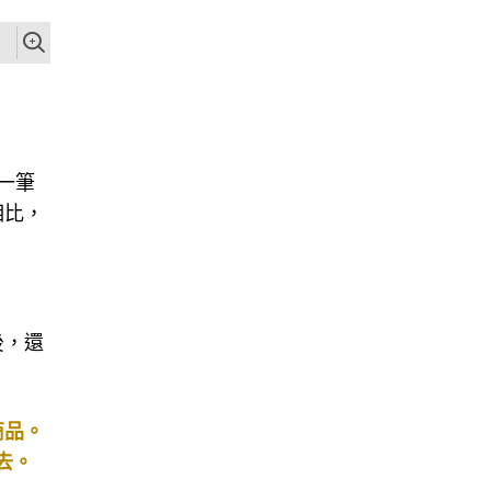
一筆
相比，
後，還
商品。
去。