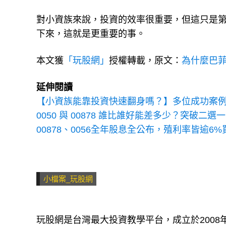
對小資族來說，投資的效率很重要，但這只是
下來，這就是更重要的事。
本文獲
「玩股網」
授權轉載，原文：
為什麼巴菲
延伸閱讀
【小資族能靠投資快速翻身嗎？】多位成功案例
0050 與 00878 誰比誰好能差多少？突破二
00878、0056全年股息全公布，殖利率皆逾6%買
小檔案_玩股網
玩股網是台灣最大投資教學平台，成立於200