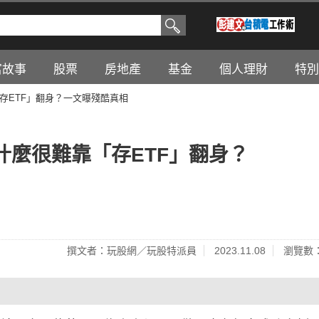
富故事
股票
房地產
基金
個人理財
特別
存ETF」翻身？一文曝殘酷真相
麼很難靠「存ETF」翻身？
撰文者：玩股網／玩股特派員
2023.11.08
瀏覽數：