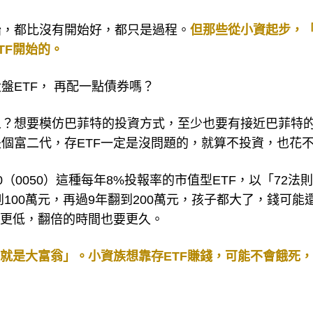
始，都比沒有開始好，都只是過程。
但那些從小資起步，
TF開始的。
ETF， 再配一點債券嗎？
人？想要模仿巴菲特的投資方式，至少也要有接近巴菲特
個富二代，存ETF一定是沒問題的，就算不投資，也花
（0050）這種每年8%投報率的市值型ETF，以「72法
100萬元，再過9年翻到200萬元，孩子都大了，錢可能
率更低，翻倍的時間也要更久。
來就是大富翁」。小資族想靠存ETF賺錢，可能不會餓死