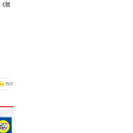
目《就
列印