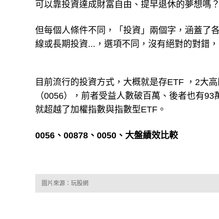
可以靠投資達成財富自由、提早退休的夢想嗎
但每個人條件不同，「投資」兩個字，涵蓋了
線或長期投資...，選項不同，沒有絕對的對
目前流行的投資方式，大概就是存ETF ，2大
（0056），前者受益人數破百萬、後者也有9
就超越了加權指數與指數型ETF。
0056、00878、0050、大盤績效比較
圖片來源：玩股網