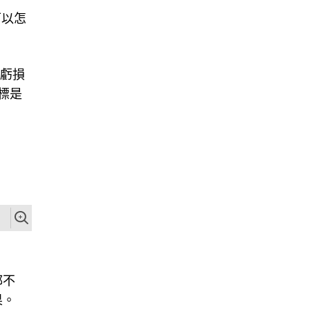
可以怎
算虧損
標是
都不
果。