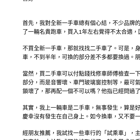
首先，我對全新一手車總有個心結，不少品牌的
了一輛名貴跑車，買入1年左右覺得不太合適，
不買全新一手車，那就找找二手車了。可是，
車，不到半年，可換的部分差不多都要換過。
當然，買二手車可以付點錢找修車師傅檢查一
部分，而是音響壞、車門玻璃窗控制等，最可
鎖壞了，那再配一個不可以嗎？他指已經問過了
其實，我上一輛車是二手車，無事發生，算是好
慶幸沒有發生在自己身上。如今換車，又不要
經朋友推薦，我試找一些車行的「試乘車」，主