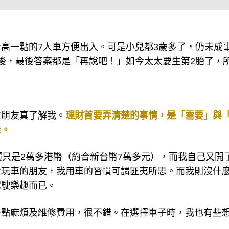
高一點的7人車方便出入。可是小兒都3歲多了，仍未成
後，最後答案都是「再說吧！」如今太太要生第2胎了，
位朋友真了解我。
理財首要弄清楚的事情，是「需要」與
走。
只是2萬多港幣（約合新台幣7萬多元），而我自己又開了
愛玩車的朋友，我用車的習慣可謂匪夷所思。而我則沒什
駕駛樂趣而已。
一點麻煩及維修費用，很不錯。在選擇車子時，我也有些