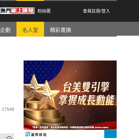
粉絲團
會員註冊
/
登入
企劃
名人堂
精彩書摘
17549