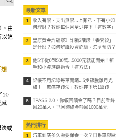
最新文章
收入有限、支出無限...上有老、下有小如
1
何理財？教你每個月至少存下「這數字」
事。由
所以這
豐原黃金詐騙案》詐騙3階段「養套殺」
2
是什麼？如何辨識投資詐騙、怎麼預防？
他5年從0到500萬...5000元就能開始！新
3
手和小資族最適合「這方法」
「想
記帳不用記錄每筆開銷...5步驟脫離月光
4
族！「無痛存錢法」教你存下第1筆錢
10
TPASS 2.0，你領回饋金了嗎？目前登錄
5
麼感
逾20萬人，已回饋總金額逾1000萬元
熱門排行
想法或
汽車到底多久需要保養一次？日系車與歐
1