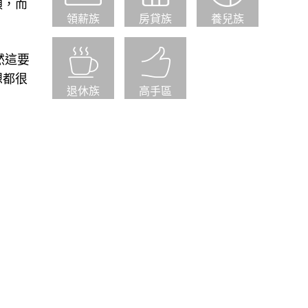
煩，而
領薪族
房貸族
養兒族
然這要
想都很
退休族
高手區