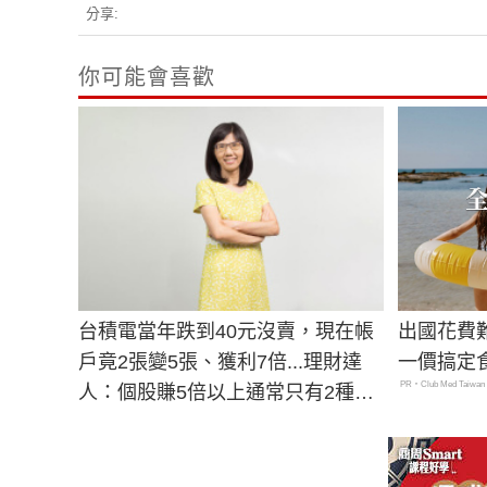
分享:
你可能會喜歡
台積電當年跌到40元沒賣，現在帳
出國花費
戶竟2張變5張、獲利7倍...理財達
一價搞定
PR・Club Med Taiwan
人：個股賺5倍以上通常只有2種情
況