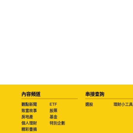
內容頻道
串接查詢
觀點新聞
ETF
選股
理財小工具
致富故事
股票
房地產
基金
個人理財
特別企劃
精彩書摘