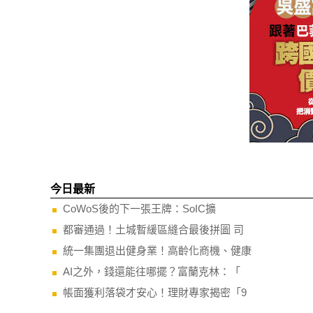
今日最新
CoWoS後的下一張王牌：SoIC擴
都審通過！土城暫緩區縫合最後拼圖 司
統一集團退出健身業！高齡化商機、健康
AI之外，錢還能往哪擺？富蘭克林：「
帳面獲利落袋才安心！理財專家揭密「9