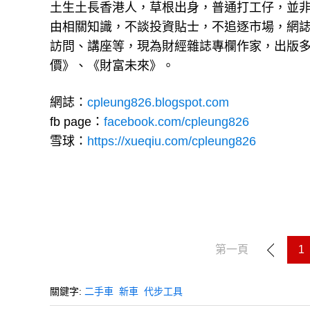
土生土長香港人，草根出身，普通打工仔，並
由相關知識，不談投資貼士，不追逐市場，網
訪問、講座等，現為財經雜誌專欄作家，出版
價》、《財富未來》。
網誌：
cpleung826.blogspot.com
fb page：
facebook.com/cpleung826
雪球：
https://xueqiu.com/cpleung826
第一頁
1
關鍵字:
二手車
新車
代步工具