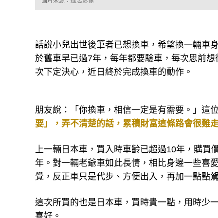
圖片來源：達志影像
話說小兒出世後筆者已想換車，希望換一輛車身
於舊車早已過7年，每年都要驗車，每次思前想
次下定決心，近日終於完成換車的動作。
朋友說：「你換車，相信一定是有需要。」這
要」，弄不清楚的話，累積財富這條路會很難
上一輛日本車，買入時車齡已超過10年，購買價
年。對一輛老爺車如此長情，相比身邊一些喜
覺，反正車只是代步、方便出入，再加一點點
這次所買的也是日本車，買時貴一點，用時少
喜好。