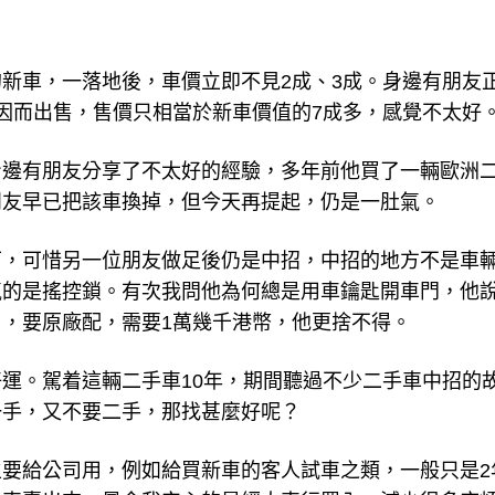
新車，一落地後，車價立即不見2成、3成。身邊有朋友
因而出售，售價只相當於新車價值的7成多，感覺不太好
身邊有朋友分享了不太好的經驗，多年前他買了一輛歐洲
朋友早已把該車換掉，但今天再提起，仍是一肚氣。
下，可惜另一位朋友做足後仍是中招，中招的地方不是車
氣的是搖控鎖。有次我問他為何總是用車鑰匙開車門，他
，要原廠配，需要1萬幾千港幣，他更捨不得。
運。駕着這輛二手車10年，期間聽過不少二手車中招的
一手，又不要二手，那找甚麼好呢？
要給公司用，例如給買新車的客人試車之類，一般只是2