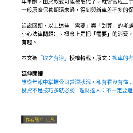
年車齡，由於款式可能被取代了，就會當成二
一般原廠保養期還未過，得到與新車差不多的
話說回頭，以上這些「需要」與「划算」的考慮
小心法律問題）。概念上是把「需要」的消費
有趣。
本文獲
「取之有道」
授權轉載，原文：
換車的
延伸閱讀
想從年報中掌握公司營運狀況，卻有看沒有懂..
投資不是技巧多就必勝...理財達人：不一定要
作者簡介_止凡