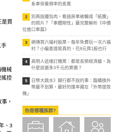
系車保養頻率的差異
別再說鐵包肉，看過房車被輾成「紙團」
2
正是買
的照片？「車體剛性」最完整解析《中價
位進口車篇》
。
網傳買六福村股票，每年免費玩一次六福
3
二手
村？小編查證是真的，花8元買1股也行
高明人這樣訂機票：都是長榮經濟艙，為
4
什麼該選多3千元的票價？
輛機械
說搖控
日幣大跳水》銀行都不說的事：臨櫃換外
5
幣最不划算，最好的匯率藏在「外幣提款
機」
故事，
你是哪種族群?
年、3