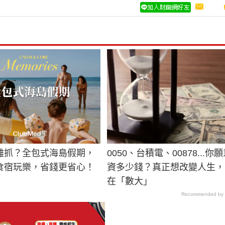
難抓？全包式海島假期，
0050、台積電、00878...你
食宿玩樂，省錢更省心！
資多少錢？真正想改變人生，
在「數大」
Recommended by