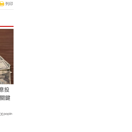
列印
願意投
關鍵