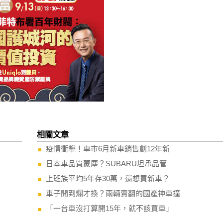
相關文章
疫情衝擊！車市6月新車銷售創12年新
日本車品質蒙塵？SUBARU坦承品管
上班族平均5年存30萬，還想買新車？
車子開到爛才換？兩輛賣翻的國產神車撞
「一台車沒打算開15年，就不該買車」