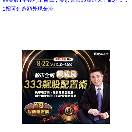
靠美股1年獲利上百萬，美股警官30歲退休！施雅棠：
2招可創造額外現金流