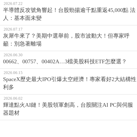
2026.07.22
半導體反攻號角響起！台股勁揚逾千點重返45,000點 法
人：基本面未變
2026.07.17
灰犀牛來了？美期中選舉前，股市波動大！但專家呼
籲：別急著離場
2026.06.30
00662、00757、00402A…3檔美股科技ETF怎麼選？
2026.06.15
SpaceX歷史最大IPO引爆太空經濟！專家看好2大結構性
利多
2026.06.02
輝達點火AI鏈！美股領軍創高，台股關注AI PC與伺服
器題材