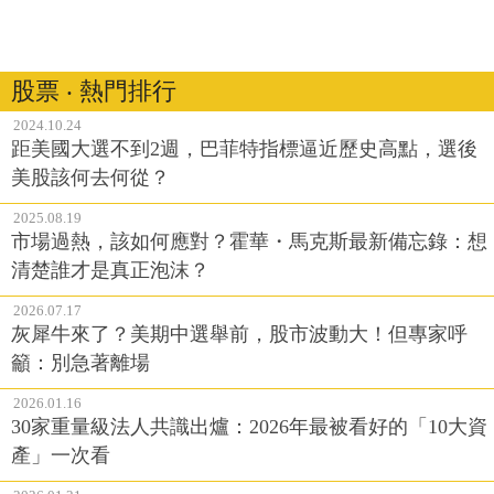
股票 ‧ 熱門排行
2024.10.24
距美國大選不到2週，巴菲特指標逼近歷史高點，選後
美股該何去何從？
2025.08.19
市場過熱，該如何應對？霍華・馬克斯最新備忘錄：想
清楚誰才是真正泡沫？
2026.07.17
灰犀牛來了？美期中選舉前，股市波動大！但專家呼
籲：別急著離場
2026.01.16
30家重量級法人共識出爐：2026年最被看好的「10大資
產」一次看