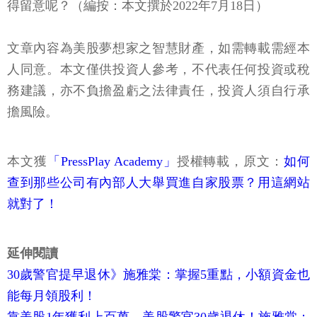
得留意呢？（編按：本文撰於2022年7月18日）
文章內容為美股夢想家之智慧財產，如需轉載需經本
人同意。本文僅供投資人參考，不代表任何投資或稅
務建議，亦不負擔盈虧之法律責任，投資人須自行承
擔風險。
本文獲
「PressPlay Academy」
授權轉載，原文：
如何
查到那些公司有內部人大舉買進自家股票？用這網站
就對了！
延伸閱讀
30歲警官提早退休》施雅棠：掌握5重點，小額資金也
能每月領股利！