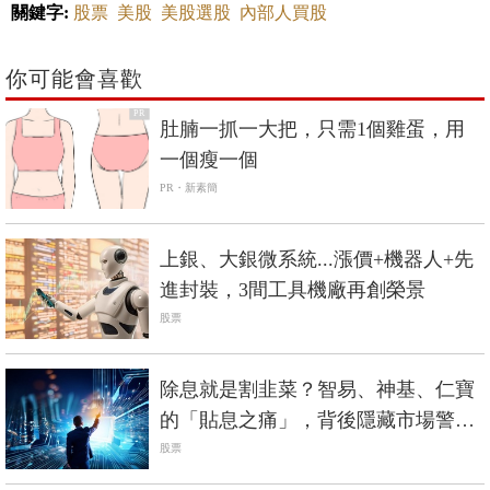
關鍵字:
股票
美股
美股選股
內部人買股
你可能會喜歡
PR
肚腩一抓一大把，只需1個雞蛋，用
一個瘦一個
PR・新素簡
上銀、大銀微系統...漲價+機器人+先
進封裝，3間工具機廠再創榮景
股票
除息就是割韭菜？智易、神基、仁寶
的「貼息之痛」，背後隱藏市場警
訊？
股票