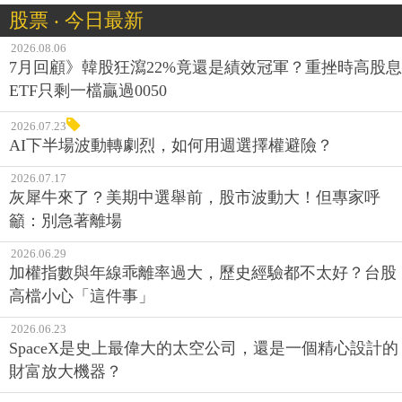
股票 ‧ 今日最新
2026.08.06
7月回顧》韓股狂瀉22%竟還是績效冠軍？重挫時高股息
ETF只剩一檔贏過0050
2026.07.23
AI下半場波動轉劇烈，如何用週選擇權避險？
2026.07.17
灰犀牛來了？美期中選舉前，股市波動大！但專家呼
籲：別急著離場
2026.06.29
加權指數與年線乖離率過大，歷史經驗都不太好？台股
高檔小心「這件事」
2026.06.23
SpaceX是史上最偉大的太空公司，還是一個精心設計的
財富放大機器？