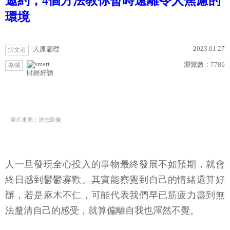
邀約，4個方法教你暫時遠離令人焦慮的
環境
2023.01.27
大原扁理
撰文者
瀏覽數：
7786
專欄
財經好讀
圖片來源：達志影像
人一旦發現全心投入的事物最終發展不如預期，就會
終日感到鬱鬱寡歡。其實能察覺到自己的情緒還算好
辦，若是麻木不仁，可能代表我們早已筋疲力盡到無
法釐清自己的感受，就算偏離自我也渾然不覺。