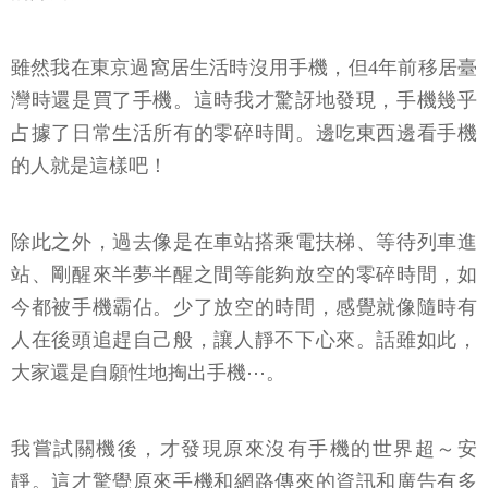
雖然我在東京過窩居生活時沒用手機，但4年前移居臺
灣時還是買了手機。這時我才驚訝地發現，手機幾乎
占據了日常生活所有的零碎時間。邊吃東西邊看手機
的人就是這樣吧！
除此之外，過去像是在車站搭乘電扶梯、等待列車進
站、剛醒來半夢半醒之間等能夠放空的零碎時間，如
今都被手機霸佔。少了放空的時間，感覺就像隨時有
人在後頭追趕自己般，讓人靜不下心來。話雖如此，
大家還是自願性地掏出手機⋯。
我嘗試關機後，才發現原來沒有手機的世界超～安
靜。這才驚覺原來手機和網路傳來的資訊和廣告有多