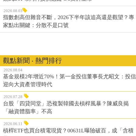
2026.08.03
指數創高但雜音不斷，2026下半年該追高還是觀望？專
家點出關鍵：分散不是口號
觀點新聞 ‧ 熱門排行
2026.08.04
基金規模2年增近70%！第一金投信董事長尤昭文：投信
迎向大資產管理時代
2026.07.28
台股「四貸同堂」恐複製韓國去槓桿風暴？陳威良揭
「融資體脂率」不高
2026.06.11
槓桿ETF也買台積電現貨？00631L曝險破百，成「含積