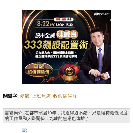
關鍵字:
憂鬱
上班焦慮
收假症候群
書籍簡介_在都市窩居10年，我過得還不錯：只是維持最低限度
的工作量和人際關係，九成的焦慮也遠離了