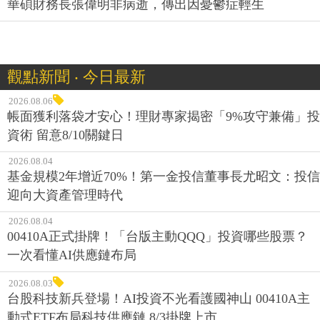
華碩財務長張偉明非病逝，傳出因憂鬱症輕生
觀點新聞 ‧ 今日最新
2026.08.06
帳面獲利落袋才安心！理財專家揭密「9%攻守兼備」投
資術 留意8/10關鍵日
2026.08.04
基金規模2年增近70%！第一金投信董事長尤昭文：投信
迎向大資產管理時代
2026.08.04
00410A正式掛牌！「台版主動QQQ」投資哪些股票？
一次看懂AI供應鏈布局
2026.08.03
台股科技新兵登場！AI投資不光看護國神山 00410A主
動式ETF布局科技供應鏈 8/3掛牌上市