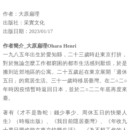
作者：大原扁理
出版社：采實文化
出版日期：2023/01/17
作者簡介_大原扁理Ohara Henri
一九八五年出生於愛知縣，二十三歲時赴東京打拚，
對於無論怎麼工作都窮困的都市生活感到厭煩，於是
搬到近郊地區的公寓。二十五歲起在東京展開「週休
五日」的窩居生活。三十一歲時移居臺灣。在二○二○
年時因疫情暫時返回日本，並於二○二二年底再度來
臺。
著有《才不是魯蛇：錢少事少、周休五日的快樂人
生》（時報出版）、《我目前隱居臺灣》、《年收九