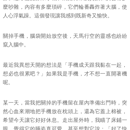
麼吵雜，內容有多麼瑣碎，它們輪番轟炸著大腦，使
人心浮氣躁。這個發現讓我感到既新奇又愉快。
關掉手機，腦袋開始放空後，天馬行空的靈感也紛紛
竄入腦中。
最近我異想天開的想法是「手機成天跟我黏在一起，
想必也很累吧？」如果我是手機，才不想一直開著機
呢。
某一天，當我把關掉的手機留在屋內準備出門時，突
然心血來潮地把手機放在枕頭上，還為它蓋上棉被，
希望今天讓它好好休息。走出屋外時，我瞄了床鋪一
眼，覺得它的睡姿真可愛，甚至想對它說：「好了快