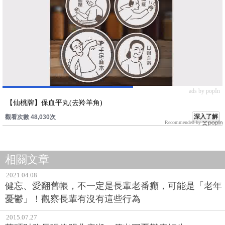
ads by popIn
【仙桃牌】保血平丸(去羚羊角)
深入了解
觀看次數 48,030次
Recommended by
相關文章
2021.04.08
健忘、愛翻舊帳，不一定是長輩老番癲，可能是「老年
憂鬱」！觀察長輩有沒有這些行為
2015.07.27