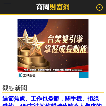
觀點新聞
過節焦慮、工作也憂鬱，關手機、拒絕