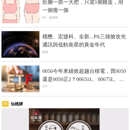
肚腩一抓一大把，只需1個雞蛋，用
一個瘦一個
PR・新素簡
穩懋、宏捷科、全新...PA三雄搶攻光
通訊與低軌衛星的黃金年代
股票
0050今年來績效超越台積電，買0050
還是0050正2？00631L、00675L、
00685L差在哪？
ETF
仙桃牌
PR