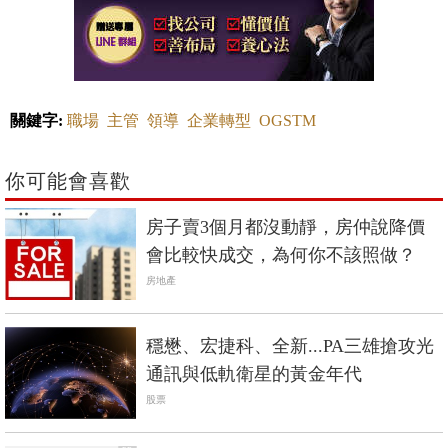
關鍵字:
職場
主管
領導
企業轉型
OGSTM
你可能會喜歡
房子賣3個月都沒動靜，房仲說降價
會比較快成交，為何你不該照做？
房地產
穩懋、宏捷科、全新...PA三雄搶攻光
通訊與低軌衛星的黃金年代
股票