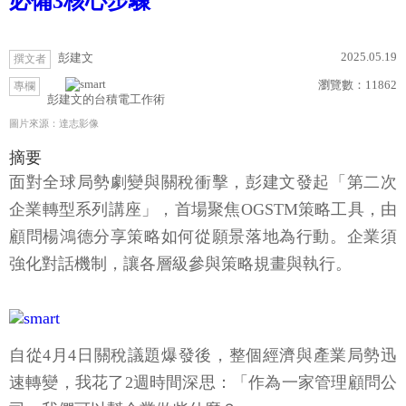
必備3核心步驟
2025.05.19
彭建文
撰文者
瀏覽數：
11862
專欄
彭建文的台積電工作術
圖片來源：達志影像
摘要
面對全球局勢劇變與關稅衝擊，彭建文發起「第二次
企業轉型系列講座」，首場聚焦OGSTM策略工具，由
顧問楊鴻德分享策略如何從願景落地為行動。企業須
強化對話機制，讓各層級參與策略規畫與執行。
自從4月4日關稅議題爆發後，整個經濟與產業局勢迅
速轉變，我花了2週時間深思：「作為一家管理顧問公