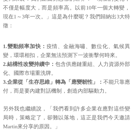
不僅是幅度大，而是頻率高。以前10年一個大轉變，
現在1～3年一次。」這是為什麼呢？我們歸納出3大特
徵：
1.變動頻率加快：
疫情、金融海嘯、數位化、氣候異
變，環環相扣，企業無法預測下一波衝擊何時來。
2.結構性改變持續中：
包含供應鏈重組、人力資源外部
化、國際市場重洗牌。
3.企業從「生存思維」轉為「應變韌性」：
不能只靠應
付，而是要內建對話機制，創造內部驅動力。
另外我也繼續說，「我們看到許多企業在應對這些變
局時，策略定了，卻難以落地，這正是我們今天邀請
Martin來分享的原因。」