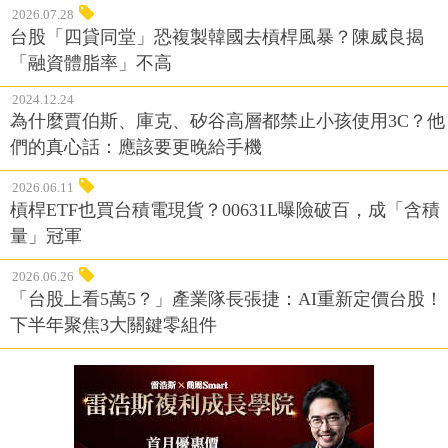
2026.07.28
台股「四貸同堂」恐複製韓國去槓桿風暴？陳威良揭
「融資體脂率」不高
2024.12.24
為什麼賈伯斯、庫克、矽谷高層都禁止小孩使用3C？他
們的真心話：應該要更晚給手機
2026.06.11
槓桿ETF也買台積電現貨？00631L曝險破百，成「含積
量」冠軍
2026.06.26
「台股上看5萬5？」產業隊長張捷：AI重新定價台股！
下半年聚焦3大關鍵零組件