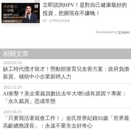
PR
立即諮詢HPV！是對自己健康最好的
投資，把握現在不嫌晚！
PR・台灣癌症基金會
Recommended by
相關文章
2026.05.19
缺工時代攬才留才！勞動部推育兒友善方案：政府負擔
薪資、補助中小企業新聘人力
2025.12.29
AI衝擊？美企業裁員數比去年大增5成有原因？專家：
「永久裁員」恐成常態
2025.06.25
「只要我活著就會工作！」金氏世界紀錄92歲「世界最
高齡總務課長」：永遠不要失去好奇心