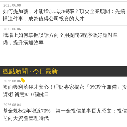
2025.06.08
如何提加薪，才能增加成功機率？頂尖企業顧問：先搞
懂這件事，成為值得公司投資的人才
2025.06.06
職場上如何掌握談話方向？用提問6程序做好應對準
備，提升溝通效率
觀點新聞 ‧ 今日最新
2026.08.06
帳面獲利落袋才安心！理財專家揭密「9%攻守兼備」投
資術 留意8/10關鍵日
2026.08.04
基金規模2年增近70%！第一金投信董事長尤昭文：投信
迎向大資產管理時代