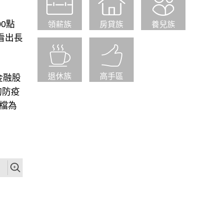
0點
領薪族
房貸族
養兒族
看出長
退休族
高手區
金融股
的防疫
檔為