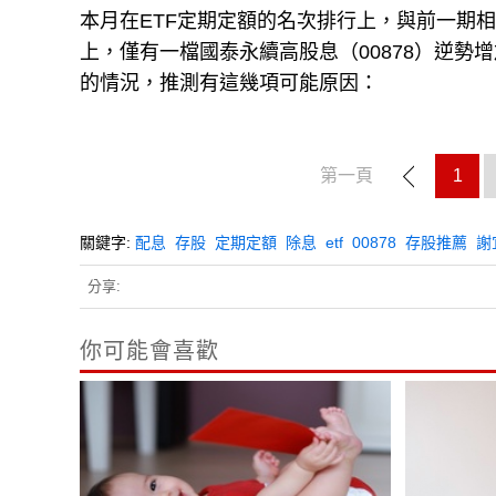
本月在ETF定期定額的名次排行上，與前一期相
上，僅有一檔國泰永續高股息（00878）逆勢
的情況，推測有這幾項可能原因：
第一頁
1
關鍵字:
配息
存股
定期定額
除息
etf
00878
存股推薦
謝
分享:
你可能會喜歡