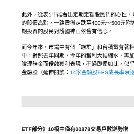
此外，從表1中能看出定期定額股民們的心性，以
的股價高點，一路震盪走跌至400元～500元
期投資的股民對護國神山依舊有信心。
而今年來，市場中有個「族群」和台積電有著相
中，對照去年同期，今年的獲利大幅縮水，再
險理賠金而侵蝕獲利表現，不過即便如此，似乎
金融股（延伸閱讀：
14家金融股EPS成長率
ETF部分》10檔中僅有00878交易戶數逆勢增