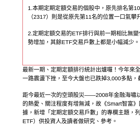
1.本期定期定額交易的個股中，原先排名第10
（2317）則是從原先第11名的位置一口氣攀
2.定期定額交易的ETF排行與前一期相比無
勢增加，其餘ETF交易戶數上都是小幅減少。
最新一期、定期定額排行統計出爐囉！今年來
一路震盪下挫，至今大盤也已跌掉3,000多點
距今最近一次的空頭股災——2008年金融海嘯
的熱愛、關注程度有增無減，故《Smart智富》
據，新增「定期定額交易戶數」的專欄主題，列
ETF）供投資人及讀者做研究、參考。