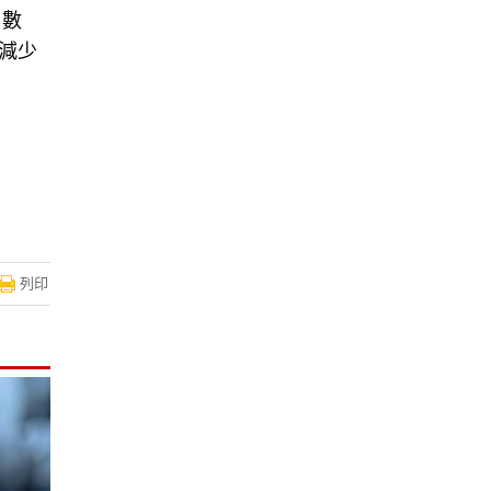
戶數
幅減少
列印