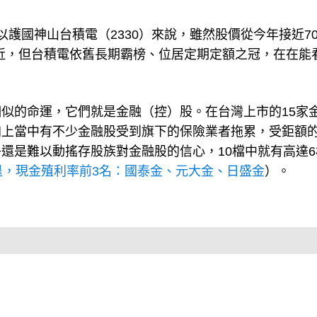
護國神山台積電（2330）來說，雖然股價從今年接近70
附近，但台積電依舊長期霸榜、位居定期定額之冠，在在能
似的命運，它們就是金融（控）股。在台灣上市的15家
加上當中有不少金融股受到旗下的保險業者拖累，受鉅額
還是難以動搖存股族對金融股的信心，10檔中就有高達6
衰退，現金殖利率前3名：國泰金、元大金、日盛金
）。