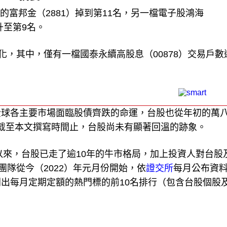
的富邦金（2881）掉到第11名，另一檔電子股鴻海
升至第9名。
變化，其中，僅有一檔國泰永續高股息（00878）交易戶數
全球各主要市場面臨股債齊跌的命運，台股也從年初的萬
，截至本文撰寫時間止，台股尚未有顯著回溫的跡象。
以來，台股已走了逾10年的牛市格局，加上投資人對台股及
團隊從今（2022）年元月份開始，依
證交所
每月公布資
出每月定期定額的熱門標的前10名排行（包含台股個股