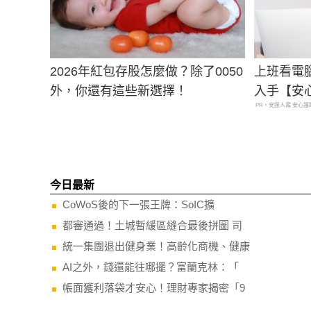
2026年紅包存股怎麼做？除了0050
上班看電
外，你還有這些新選擇！
入手【安
PR・安達人壽 安心護
今日最新
CoWoS後的下一張王牌：SoIC擴
都審通過！土城暫緩區縫合最後拼圖 司
統一集團退出健身業！高齡化商機、健康
AI之外，錢還能往哪擺？富蘭克林：「
帳面獲利落袋才安心！理財專家揭密「9