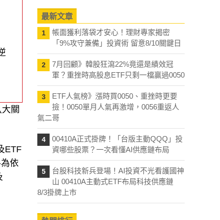
最新文章
帳面獲利落袋才安心！理財專家揭密
1
「9%攻守兼備」投資術 留意8/10關鍵日
逆
7月回顧》韓股狂瀉22%竟還是績效冠
2
軍？重挫時高股息ETF只剩一檔贏過0050
ETF人氣榜》漲時買0050、重挫時更要
3
撿！0050單月人氣再激增，0056重返人
八大關
氣二哥
00410A正式掛牌！「台版主動QQQ」投
4
ETF
資哪些股票？一次看懂AI供應鏈布局
料為依
台股科技新兵登場！AI投資不光看護國神
5
及
山 00410A主動式ETF布局科技供應鏈
8/3掛牌上市