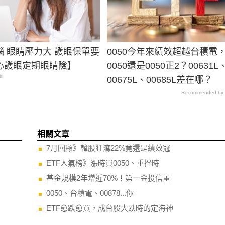
腦 眼睛壓力大 護眼保單要
0050今年來績效超越台積電
心護眼定期眼睛險】
0050還是0050正2？00631L
眼
00675L、00685L差在哪？
Recommended by
相關文章
7月回顧》韓股狂瀉22%竟還是績效冠
ETF人氣榜》漲時買0050、重挫時
基金規模2年增近70%！第一金投信董
0050、台積電、00878...你
ETF愈跌愈買，成台股大跌時的定海神