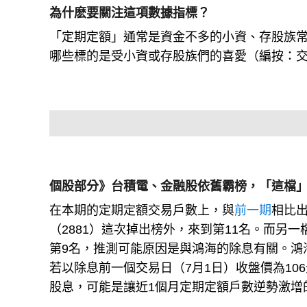
為什麽要關注這項數據指標？
「定期定額」通常是資金不多的小資、存股族
哪些標的是受小資或存股族們的喜愛（編按：
個股部分》台積電、金融股依舊霸榜，「這檔
在本期的定期定額交易戶數上，與
前一期
相比
（2881）這次掉出榜外，來到第11名。而另一
第9名，推測可能原因是與鴻海的除息有關。鴻
若以除息前一個交易日（7月1日）收盤價為10
股息，可能是讓近1個月定期定額戶數逆勢激增