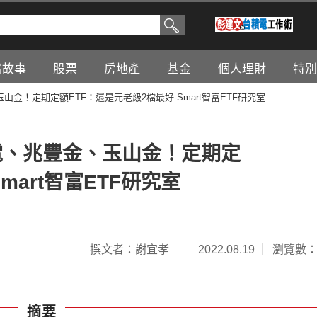
富故事
股票
房地產
基金
個人理財
特別
金！定期定額ETF：還是元老級2檔最好-Smart智富ETF研究室
電、兆豐金、玉山金！定期定
mart智富ETF研究室
撰文者：謝宜孝
2022.08.19
瀏覽數：4
摘要