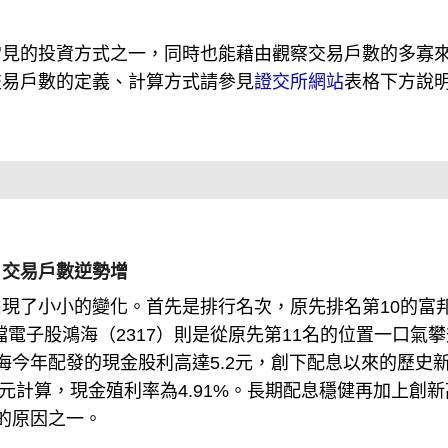
常見的投資方式之一，同時也能藉由觀察交易戶數的多寡
交易戶數的定義、計算方式請參見
證交所網站
表格下方說
」交易戶數逆勢增
出現了小小的變化。首先是排行名次，原先排名第10的富
檔電子股鴻海（2317）則是從原先第11名的位置一口氣
海今年配發的現金股利高達5.2元，創下配息以來的歷史
6元計算，現金殖利率為4.91%。長期配息穩健再加上創
的原因之一。