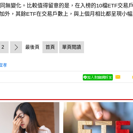
同無變化。比較值得留意的是，在入榜的10檔ETF交易
增加外，其餘ETF在交易戶數上，與上個月相比都呈現小
2
最後頁
首頁
單頁閱讀
宜孝