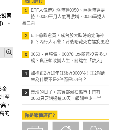
熱門排行
ETF人氣榜》漲時買0050、重挫時更要
1
來觀察
撿！0050單月人氣再激增，0056重返人
氣二哥
明）。
ETF愈跌愈買，成台股大跌時的定海神
2
針？內行人示警：背後暗藏死亡螺旋風險
0050、台積電、00878...你願意投資多少
3
錢？真正想改變人生，關鍵在「數大」
加權正2近10年狂漲近3000%！正2報酬
4
率為什麼不是2倍而是5.4倍？
邦金
暴漲的日子，其實都藏在熊市！持有
5
攀升至
0050只要錯過這10天，報酬率少一半
新高，
新高的
你是哪種族群?