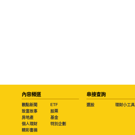
內容頻道
串接查詢
觀點新聞
ETF
選股
理財小工具
致富故事
股票
房地產
基金
個人理財
特別企劃
精彩書摘