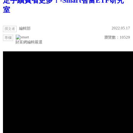
定手續費省更多！-Smart智富ETF研究
室
2022.05.17
編輯部
撰文者
瀏覽數：
10529
專欄
財富網編輯嚴選