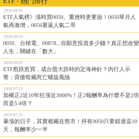
ETF ‧ 熱門排行
2026.08.05
ETF人氣榜》漲時買0050、重挫時更要撿！0050單月人
氣再激增，0056重返人氣二哥
2026.08.03
0050、台積電、00878...你願意投資多少錢？真正想改變
人生，關鍵在「數大」
2026.08.03
ETF愈跌愈買，成台股大跌時的定海神針？內行人示
警：背後暗藏死亡螺旋風險
2026.07.21
加權正2近10年狂漲近3000%！正2報酬率為什麼不是2倍
而是5.4倍？
2026.07.31
暴漲的日子，其實都藏在熊市！持有0050只要錯過這10
天，報酬率少一半