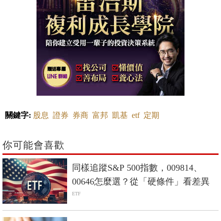
關鍵字:
股息
證券
券商
富邦
凱基
etf
定期
你可能會喜歡
同樣追蹤S&P 500指數，009814、
00646怎麼選？從「硬條件」看差異
ETF