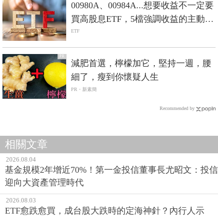
00980A、00984A...想要收益不一定要
買高股息ETF，5檔強調收益的主動式
ETF一次看！
ETF
PR
減肥首選，檸檬加它，堅持一週，腰
細了，瘦到你懷疑人生
PR・新素簡
Recommended by
相關文章
2026.08.04
基金規模2年增近70%！第一金投信董事長尤昭文：投信
迎向大資產管理時代
2026.08.03
ETF愈跌愈買，成台股大跌時的定海神針？內行人示