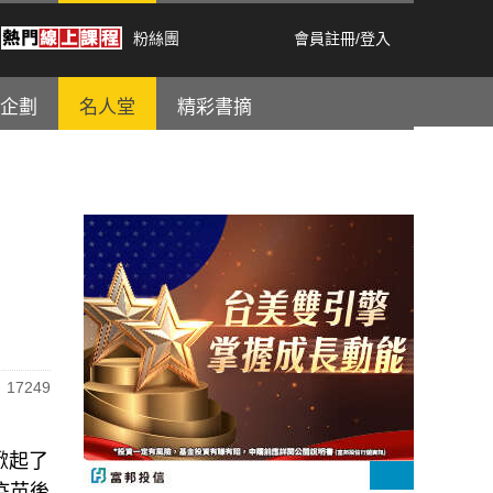
粉絲團
會員註冊
/
登入
企劃
名人堂
精彩書摘
17249
掀起了
疫苗後