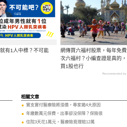
男就有1人中標？不可能
網傳買六福村股票，每年免費
次六福村？小編查證是真的，
買1股也行
Recommended by
相關文章
實支實付醫療險將漲價，專家揭4大原因
年繳數萬元保費，出事卻沒保障？保險很
住院3天花1萬元，醫療險竟理賠12萬