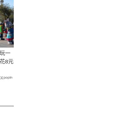
玩一
花8元