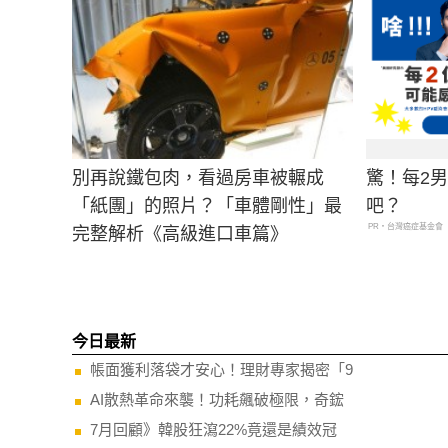
別再說鐵包肉，看過房車被輾成
驚！每2
「紙團」的照片？「車體剛性」最
吧？
PR・台灣癌症基金會
完整解析《高級進口車篇》
今日最新
帳面獲利落袋才安心！理財專家揭密「9
AI散熱革命來襲！功耗飆破極限，奇鋐
7月回顧》韓股狂瀉22%竟還是績效冠