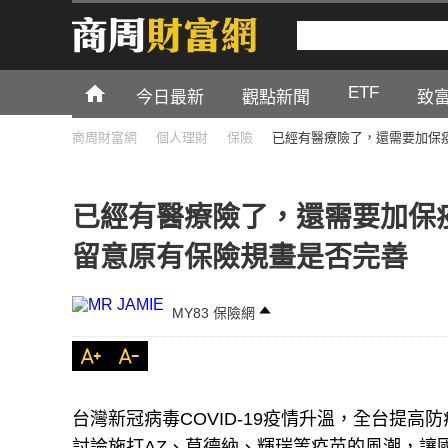
ETF
今日最新
觀點新聞
致
商周財富網
個人理財
保險
已經有醫療險了，還需要加保
已經有醫療險了，還需要加保
留意原有保險規畫是否完善
MY83 保險網
台灣新冠病毒COVID-19疫情升溫，全台提高
討論施打AZ、莫德納、輝瑞等疫苗的風潮，讓