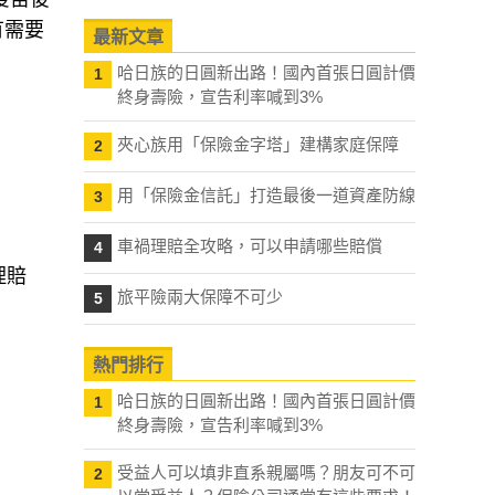
有需要
最新文章
哈日族的日圓新出路！國內首張日圓計價
1
終身壽險，宣告利率喊到3%
夾心族用「保險金字塔」建構家庭保障
2
用「保險金信託」打造最後一道資產防線
3
車禍理賠全攻略，可以申請哪些賠償
4
理賠
旅平險兩大保障不可少
5
熱門排行
哈日族的日圓新出路！國內首張日圓計價
1
終身壽險，宣告利率喊到3%
受益人可以填非直系親屬嗎？朋友可不可
2