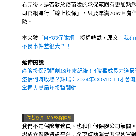
看完後，是否對於疫苗險的承保範圍有更加熟
司官網進行「線上投保」，只要年滿20歲且有
險。
本文獲「
MY83保險網
」授權轉載，原文：
我有
不良事件差很大？！
延伸閱讀
產險投保漲幅創19年來紀錄！4險種成長力道最
疫情何時收場？輝瑞：2024年COVID-19才會
掌握大變局年投資關鍵
作者簡介_MY83保險網
我們不是保險業務員、也和任何保險公司無關
場成立保險資訊平台，希望幫助消費者保險買