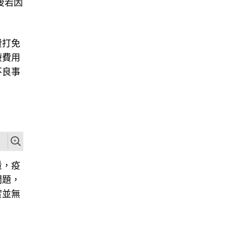
後若因
費打免
療費用
不良事
量，疫
問題，
實並無