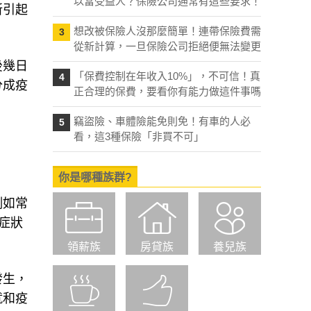
以當受益人？保險公司通常有這些要求！
所引起
想改被保險人沒那麼簡單！連帶保險費需
3
從新計算，一旦保險公司拒絕便無法變更
後幾日
「保費控制在年收入10%」，不可信！真
4
分成疫
正合理的保費，要看你有能力做這件事嗎
竊盜險、車體險能免則免！有車的人必
5
看，這3種保險「非買不可」
你是哪種族群?
例如常
症狀
領薪族
房貸族
養兒族
發生，
就和疫