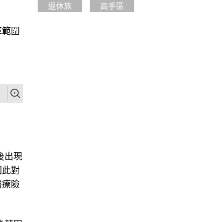
退休族
高手區
障範圍
後出現
因此對
醫療險