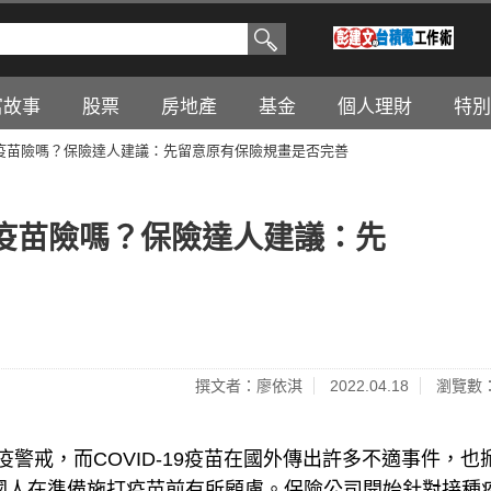
富故事
股票
房地產
基金
個人理財
特別
疫苗險嗎？保險達人建議：先留意原有保險規畫是否完善
疫苗險嗎？保險達人建議：先
撰文者：廖依淇
2022.04.18
瀏覽數：
防疫警戒，而COVID-19疫苗在國外傳出許多不適事件，也
國人在準備施打疫苗前有所顧慮。保險公司開始針對接種