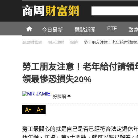
ETF
今日最新
觀點新聞
致
商周財富網
個人理財
保險
勞工朋友注意！老年給付請領年
勞工朋友注意！老年給付請領
領最慘恐損失20%
好險網
勞工最關心的就是自己是否已經符合法定退休
休年齡、年資」等3大要點，就可以輕易解答。但