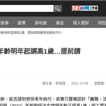
富故事
股票
房地產
基金
個人理財
特別
齡明年起調高1歲…提前請領最慘恐損失20%
年齡明年起調高1歲…提前請
撰文者：李瑞瑾
2021.10.08
瀏覽數：
年齡、能否請到勞保老年給付，其實只要確認好「離職、
明（2022）年起勞保法定請領年齡又提高1歲，勞工要到