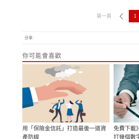
第一頁
1
分享:
你可能會喜歡
用「保險金信託」打造最後一道資
免費下載》
產防線
打幾個數