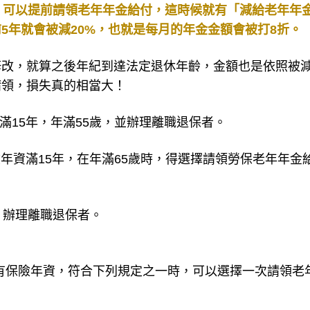
，可以提前請領老年年金給付，這時候就有「減給老年年
5年就會被減20%，也就是每月的年金金額會被打8折。
修改，就算之後年紀到達法定退休年齡，金額也是依照被
請領，損失真的相當大！
滿15年，年滿55歲，並辦理離職退保者。
險年資滿15年，在年滿65歲時，得選擇請領勞保老年年金
，辦理離職退保者。
前有保險年資，符合下列規定之一時，可以選擇一次請領老