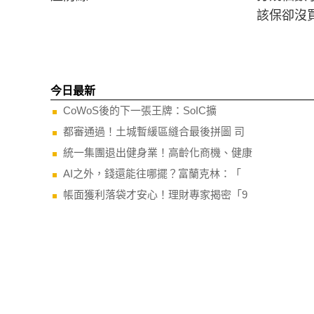
該保卻沒
今日最新
CoWoS後的下一張王牌：SoIC擴
都審通過！土城暫緩區縫合最後拼圖 司
統一集團退出健身業！高齡化商機、健康
AI之外，錢還能往哪擺？富蘭克林：「
帳面獲利落袋才安心！理財專家揭密「9