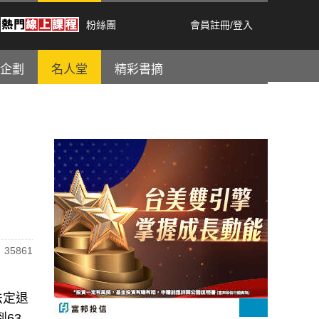
粉絲團
會員註冊
/
登入
企劃
名人堂
精彩書摘
35861
法定退
63