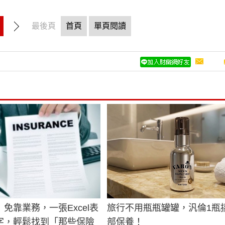
最後頁
首頁
單頁閱讀
免靠業務，一張Excel表
旅行不用瓶瓶罐罐，汎倫1瓶
字，輕鬆找到「那些保險
部保養！