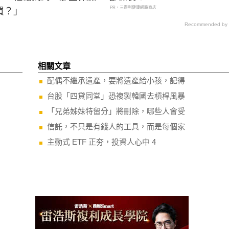
PR・三得利健康網路商店
買？」
Recommended by
相關文章
配偶不繼承遺產，要將遺產給小孩，記得
台股「四貸同堂」恐複製韓國去槓桿風暴
「兄弟姊妹特留分」將刪除，哪些人會受
信託，不只是有錢人的工具，而是每個家
主動式 ETF 正夯，投資人心中 4