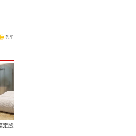
列印
搞定臉