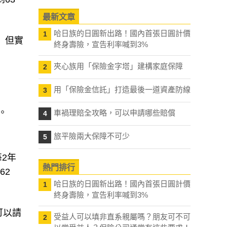
最新文章
哈日族的日圓新出路！國內首張日圓計價
1
」但實
終身壽險，宣告利率喊到3%
夾心族用「保險金字塔」建構家庭保障
2
用「保險金信託」打造最後一道資產防線
3
。
車禍理賠全攻略，可以申請哪些賠償
4
旅平險兩大保障不可少
5
2年
熱門排行
62
哈日族的日圓新出路！國內首張日圓計價
1
終身壽險，宣告利率喊到3%
可以請
受益人可以填非直系親屬嗎？朋友可不可
2