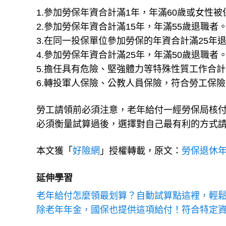
1.參加勞保年資合計滿1年，年滿60歲或女性被
2.參加勞保年資合計滿15年，年滿55歲退職者
3.在同一投保單位參加勞保的年資合計滿25年
4.參加勞保年資合計滿25年，年滿50歲退職者
5.擔任具有危險、堅強體力等特殊性質工作合計
6.轉投軍人保險、公教人員保險，符合勞工保險
勞工請領前必須注意，老年給付一經勞保局核
必須衡量試算過後，選擇對自己最有利的方式
本文獲「
好險網
」授權轉載，原文：
勞保退休年
延伸學習
老年給付怎麼領最划算？自動試算點這裡，輕
除老年年金，國保也提供這項給付！符合特定資格