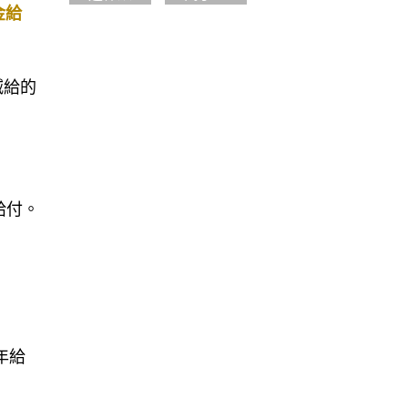
金給
減給的
給付。
年給