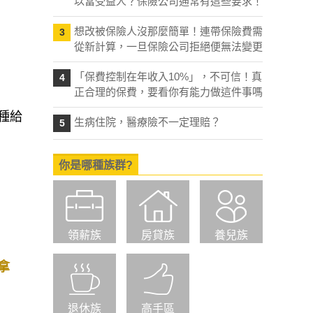
以當受益人？保險公司通常有這些要求！
想改被保險人沒那麼簡單！連帶保險費需
3
從新計算，一旦保險公司拒絕便無法變更
「保費控制在年收入10%」，不可信！真
4
正合理的保費，要看你有能力做這件事嗎
種給
生病住院，醫療險不一定理賠？
5
你是哪種族群?
領薪族
房貸族
養兒族
拿
退休族
高手區