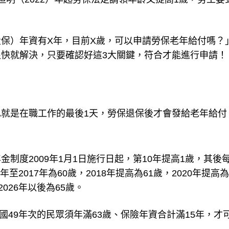
保）年資有X年，目前X歲，可以申請勞保老年給付嗎？
快就解決，只要確認好這3大關鍵，符合才能進行申請！
就是在職工作的最後1天，勞保退保後才會發給老年給付
制度2009年1月1日施行日起，第10年提高1歲，其後每
至2017年為60歲，2018年提高為61歲，2020年提高為
2026年以後為65歲。
國49年次的民眾須年滿63歲、保險年資合計滿15年，才