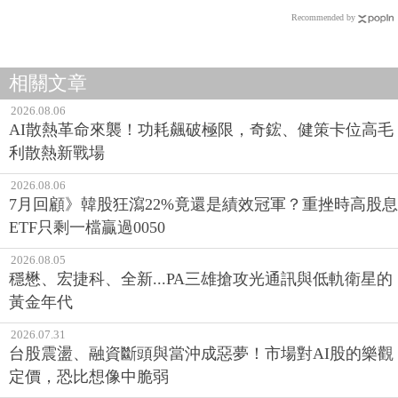
Recommended by
相關文章
2026.08.06
AI散熱革命來襲！功耗飆破極限，奇鋐、健策卡位高毛
利散熱新戰場
2026.08.06
7月回顧》韓股狂瀉22%竟還是績效冠軍？重挫時高股息
ETF只剩一檔贏過0050
2026.08.05
穩懋、宏捷科、全新...PA三雄搶攻光通訊與低軌衛星的
黃金年代
2026.07.31
台股震盪、融資斷頭與當沖成惡夢！市場對AI股的樂觀
定價，恐比想像中脆弱