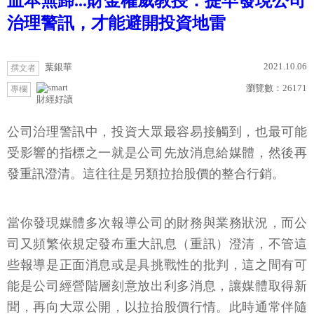
血本無歸...財金權威教授：提早發現公司
治理警訊，才能避開投資地雷
2021.10.06
葉銀華
撰文者
瀏覽數：
26171
專欄
財經好讀
公司治理警訊中，投資大眾最容易接觸到，也最可能
受影響的指標之一就是公司先放消息給媒體，然後再
發重訊澄清。這往往是另類拉抬股價的整合行銷。
當你發現媒體多次報導公司的財務與業務狀況，而公
司又頻繁依規定發布重大訊息（重訊）澄清，不管這
些報導是正面消息或是具挑戰性的批判，這之間有可
能是公司經營階層刻意放出利多消息，讓媒體取得新
聞，再向大眾公開，以拉抬股價行情。此時通常伴隨