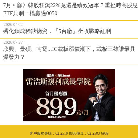
7月回顧》韓股狂瀉22%竟還是績效冠軍？重挫時高股息
ETF只剩一檔贏過0050
2026.04.02
磷化銦成稀缺物資，「5台廠」坐收戰略紅利
2026.07.27
欣興、景碩、南電...IC載板漲價潮下，載板三雄誰最具
爆發力？
客戶服務專線：02-2510-8888傳真：02-2503-6989