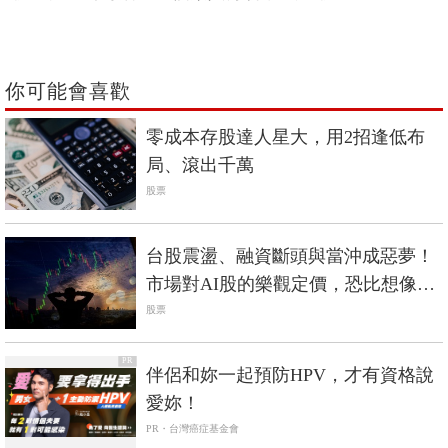
你可能會喜歡
零成本存股達人星大，用2招逢低布
局、滾出千萬
股票
台股震盪、融資斷頭與當沖成惡夢！
市場對AI股的樂觀定價，恐比想像中
脆弱
股票
PR
伴侶和妳一起預防HPV，才有資格說
愛妳！
PR・台灣癌症基金會