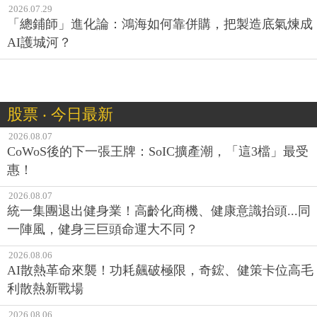
2026.07.29
「總鋪師」進化論：鴻海如何靠併購，把製造底氣煉成
AI護城河？
股票 ‧ 今日最新
2026.08.07
CoWoS後的下一張王牌：SoIC擴產潮，「這3檔」最受
惠！
2026.08.07
統一集團退出健身業！高齡化商機、健康意識抬頭...同
一陣風，健身三巨頭命運大不同？
2026.08.06
AI散熱革命來襲！功耗飆破極限，奇鋐、健策卡位高毛
利散熱新戰場
2026.08.06