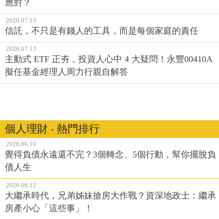
應對？
2026.07.13
信託，不只是有錢人的工具，而是每個家庭的責任
2026.07.13
主動式 ETF 正夯，投資人心中 4 大疑問！永豐00410A
擬任基金經理人周力行親自解答
個人理財 ‧ 熱門排行
2026.06.10
覺得負債永遠還不完？3個轉念、5個行動，幫你擺脫負
債人生
2026.06.12
大繼承時代，兄弟姊妹搶房大作戰？資深地政士：繼承
房產小心「這些事」！