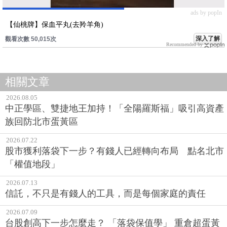
ads by popIn
【仙桃牌】保血平丸(去羚羊角)
深入了解
觀看次數 50,015次
Recommended by
相關文章
2026.08.05
中正學區、雙捷地王加持！「全陽羅斯福」吸引高資產
族回防北市蛋黃區
2026.07.22
股市獲利落袋下一步？有錢人已經轉向布局 點名北市
「權值地段」
2026.07.13
信託，不只是有錢人的工具，而是每個家庭的責任
2026.07.09
台股創高下一步怎麼走？ 「落袋保值學」 重倉超蛋黃