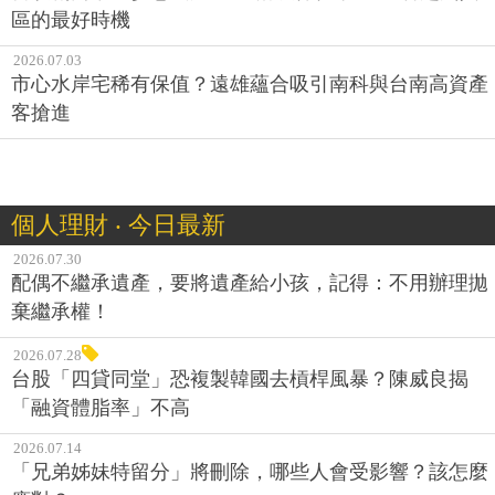
區的最好時機
2026.07.03
市心水岸宅稀有保值？遠雄蘊合吸引南科與台南高資產
客搶進
個人理財 ‧ 今日最新
2026.07.30
配偶不繼承遺產，要將遺產給小孩，記得：不用辦理拋
棄繼承權！
2026.07.28
台股「四貸同堂」恐複製韓國去槓桿風暴？陳威良揭
「融資體脂率」不高
2026.07.14
「兄弟姊妹特留分」將刪除，哪些人會受影響？該怎麼