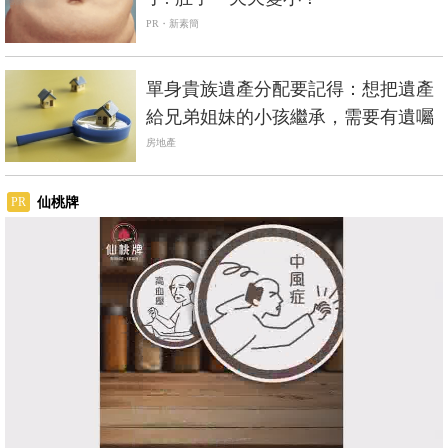
PR・新素簡
單身貴族遺產分配要記得：想把遺產
給兄弟姐妹的小孩繼承，需要有遺囑
房地產
仙桃牌
PR