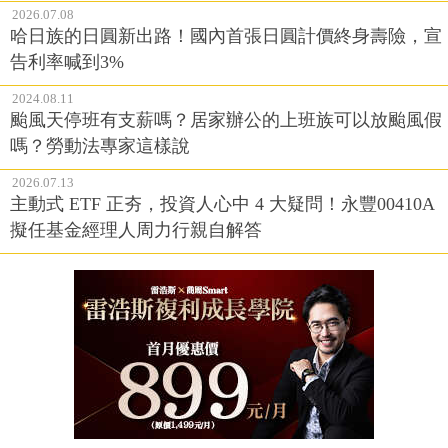
2026.07.08
哈日族的日圓新出路！國內首張日圓計價終身壽險，宣
告利率喊到3%
2024.08.11
颱風天停班有支薪嗎？居家辦公的上班族可以放颱風假
嗎？勞動法專家這樣說
2026.07.13
主動式 ETF 正夯，投資人心中 4 大疑問！永豐00410A
擬任基金經理人周力行親自解答