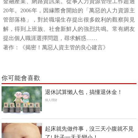
金融產業、網路資訊業。從事人力資源管理工作超過
20年。2006年，因緣際會開始的「萬惡的人力資源主
管部落格」，對於職場生存提出很多銳利的觀察與見
解，得到上班族、社會新鮮人的強烈共鳴。常有網友
提出個人職涯選擇問題，尋求解惑……
著作：《揭密！萬惡人資主管的良心建言》
你可能會喜歡
退休試算懶人包，搞懂退休金！
個人理財
PR
起床就先做件事，沒三天小腹就不見
了! 肚子一天天變小！