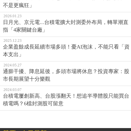
不是更瘋狂」
2026.01.23
日月光、京元電...台積電擴大封測委外布局，轉單潮直
指「4家關鍵台廠」
2025.12.23
企業盈餘成長延續市場多頭！憂AI泡沫，不能只看「資
本支出」
2024.05.27
通膨干擾、降息延後，多頭市場將休息？投資專家：股
市長期展望十分樂觀
2024.03.07
台積電屢創新高、台股漲翻天！想追半導體股只能買台
積電嗎？6檔封測股可留意