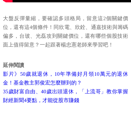
大盤反彈量縮，要確認多頭格局，留意這2個關鍵價
位，還有這4個條件！同欣電、欣銓、通嘉技術與籌碼
偏多，台玻、光磊攻到關鍵價位，還有哪些個股技術
面上值得留意？一起跟著楊忠憲老師來學習吧！
延伸閱讀
影片》50歲就退休，10年準備好月領10萬元的退休
金！基金教主郭俊宏怎麼辦到的？
35歲財富自由、40歲出頭退休，「上流哥」教你掌握
財經新聞4要點，才能從股市賺錢