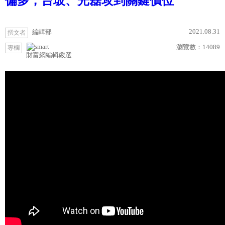
偏多，台玻、光磊攻到關鍵價位
2021.08.31
編輯部
撰文者
瀏覽數：
14089
專欄
財富網編輯嚴選