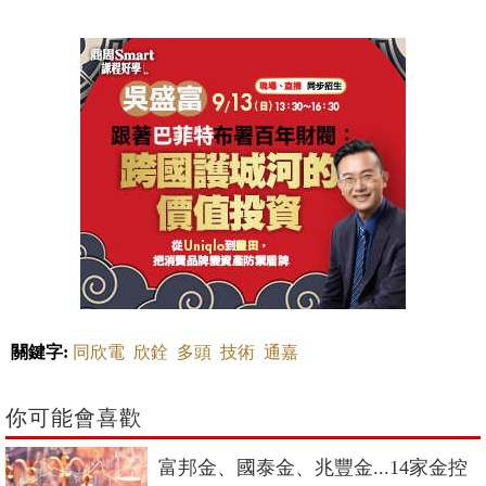
關鍵字:
同欣電
欣銓
多頭
技術
通嘉
你可能會喜歡
富邦金、國泰金、兆豐金...14家金控