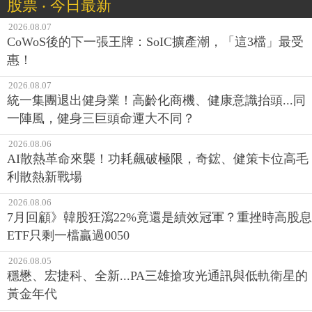
股票 ‧ 今日最新
2026.08.07
CoWoS後的下一張王牌：SoIC擴產潮，「這3檔」最受
惠！
2026.08.07
統一集團退出健身業！高齡化商機、健康意識抬頭...同
一陣風，健身三巨頭命運大不同？
2026.08.06
AI散熱革命來襲！功耗飆破極限，奇鋐、健策卡位高毛
利散熱新戰場
2026.08.06
7月回顧》韓股狂瀉22%竟還是績效冠軍？重挫時高股息
ETF只剩一檔贏過0050
2026.08.05
穩懋、宏捷科、全新...PA三雄搶攻光通訊與低軌衛星的
黃金年代