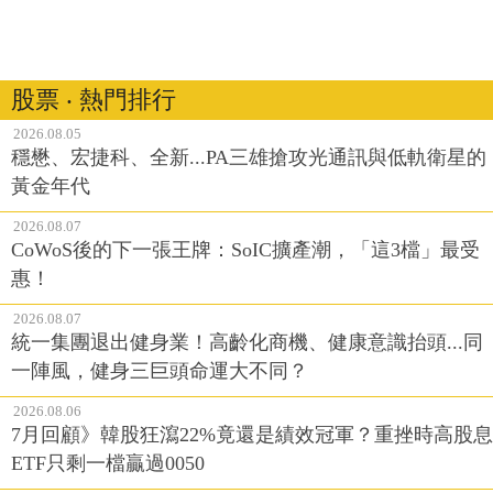
股票 ‧ 熱門排行
2026.08.05
穩懋、宏捷科、全新...PA三雄搶攻光通訊與低軌衛星的
黃金年代
2026.08.07
CoWoS後的下一張王牌：SoIC擴產潮，「這3檔」最受
惠！
2026.08.07
統一集團退出健身業！高齡化商機、健康意識抬頭...同
一陣風，健身三巨頭命運大不同？
2026.08.06
7月回顧》韓股狂瀉22%竟還是績效冠軍？重挫時高股息
ETF只剩一檔贏過0050