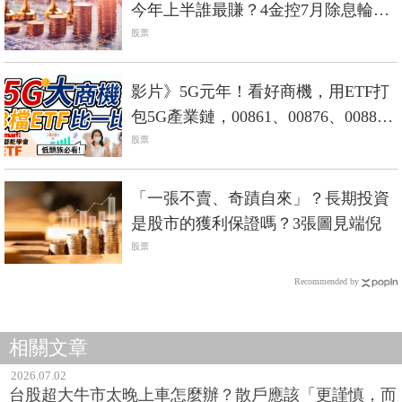
今年上半誰最賺？4金控7月除息輪番
上陣
股票
影片》5G元年！看好商機，用ETF打
包5G產業鏈，00861、00876、00881
比一比！
股票
「一張不賣、奇蹟自來」？長期投資
是股市的獲利保證嗎？3張圖見端倪
股票
Recommended by
相關文章
2026.07.02
台股超大牛市太晚上車怎麼辦？散戶應該「更謹慎，而