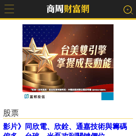
股票
影片》同欣電、欣銓、通嘉技術與籌碼