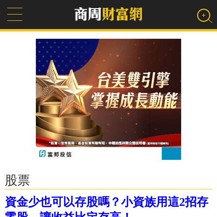
股票
資金少也可以存股嗎？小資族用這2招存