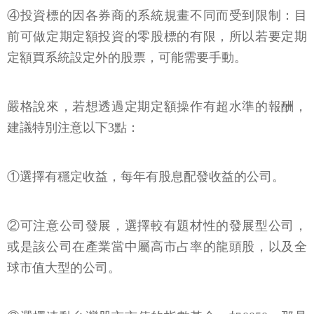
④投資標的因各券商的系統規畫不同而受到限制：目
前可做定期定額投資的零股標的有限，所以若要定期
定額買系統設定外的股票，可能需要手動。
嚴格說來，若想透過定期定額操作有超水準的報酬，
建議特別注意以下3點：
①選擇有穩定收益，每年有股息配發收益的公司。
②可注意公司發展，選擇較有題材性的發展型公司，
或是該公司在產業當中屬高市占率的龍頭股，以及全
球市值大型的公司。