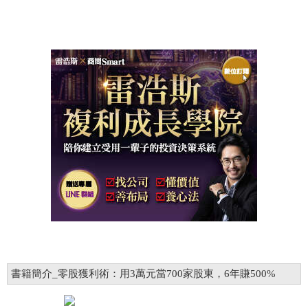
書籍簡介_零股獲利術：用3萬元當700家股東，6年賺500%