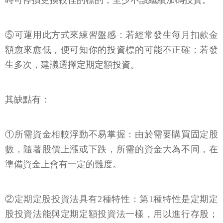
時可停損更換較佳的標的，至少不該繼續加碼投資。
⑤可運用此方式來練習盤感：若經常發生每月扣款金
額愈來愈低，便可知你的投資標的可能不正確；若發
生多次，建議選擇定期定額投資。
其缺點有：
①所需資金相較浮動不易掌握：由於需要購買固定股
數，隨著股價上漲或下跌，所需的資金大為不同，在
準備資金上會有一定的難度。
②定期定股投資法具有2種特性：第1種特性是定期定
股投資法能與定期定額投資法一樣，用以進行存股；