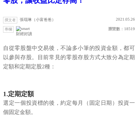
零股，讓收益比定存高！
2021.05.26
張琨琳（小富爸爸）
撰文者
瀏覽數：
18519
專欄
財經好讀
自從零股盤中交易後，不論多小筆的投資金額，都可
以參與存股。目前常見的零股存股方式大致分為定期
定額和定期定股2種：
1.定期定額
選定一個投資標的後，約定每月（固定日期）投資一
個固定金額。