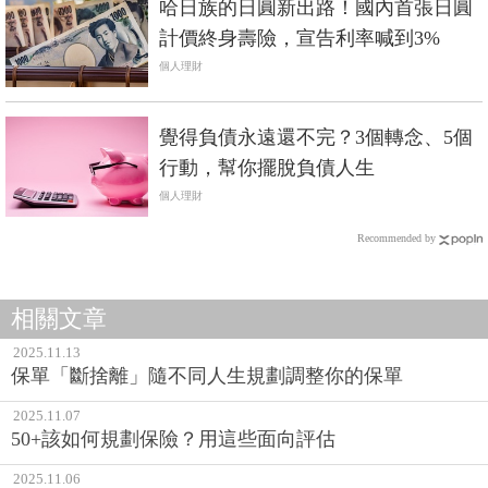
哈日族的日圓新出路！國內首張日圓
計價終身壽險，宣告利率喊到3%
個人理財
覺得負債永遠還不完？3個轉念、5個
行動，幫你擺脫負債人生
個人理財
Recommended by
相關文章
2025.11.13
保單「斷捨離」隨不同人生規劃調整你的保單
2025.11.07
50+該如何規劃保險？用這些面向評估
2025.11.06