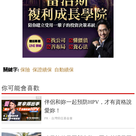
關鍵字:
保險
保證續保
自動續保
你可能會喜歡
PR
伴侶和妳一起預防HPV，才有資格說
愛妳！
PR・台灣癌症基金會