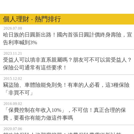
個人理財 ‧ 熱門排行
2026.07.08
哈日族的日圓新出路！國內首張日圓計價終身壽險，宣
告利率喊到3%
2023.11.21
受益人可以填非直系親屬嗎？朋友可不可以當受益人？
保險公司通常有這些要求！
2015.12.02
竊盜險、車體險能免則免！有車的人必看，這3種保險
「非買不可」
2016.09.02
「保費控制在年收入10%」，不可信！真正合理的保
費，要看你有能力做這件事嗎
2020.07.06