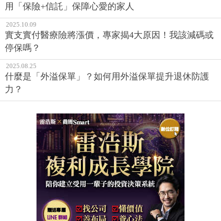
用「保險+信託」保障心愛的家人
2025.10.09
實支實付醫療險將漲價，專家揭4大原因！我該減碼或
停保嗎？
2025.08.25
什麼是「外溢保單」？如何用外溢保單提升退休防護
力？