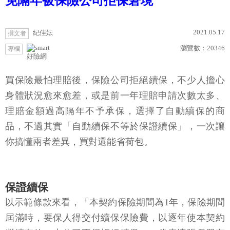
免隔年被保險公司拒保窘境
2021.05.17
紀佳妘
撰文者
瀏覽數：
20346
專欄
好險網
買保險最怕理賠後，保險公司拒絕續保，不少人擔心
身體狀況愈來愈差，或是前一年理賠申請次數太多、
理賠金額過高隔年不予承保，選擇了自動續保的商
品，不過其實「自動續保不等於保證續保」，一次讓
你搞懂兩者差異，買對還能省荷包。
保證續保
以示範條款來看，「本契約保險期間為1年，保險期間
屆滿時，要保人得交付續保保險費，以逐年使本契約