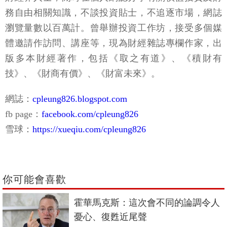
務自由相關知識，不談投資貼士，不追逐市場，網誌
瀏覽量數以百萬計。曾舉辦投資工作坊，接受多個媒
體邀請作訪問、講座等，現為財經雜誌專欄作家，出
版多本財經著作，包括《取之有道》、《積財有
技》、《財商有價》、《財富未來》。
網誌：
cpleung826.blogspot.com
fb page：
facebook.com/cpleung826
雪球：
https://xueqiu.com/cpleung826
你可能會喜歡
霍華馬克斯：這次會不同的論調令人
憂心、復甦近尾聲