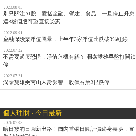
2023.08.03
別只關注AI股！囊括金融、營建、食品，一旦停止升息
這3檔個股可望直接受惠
2022.09.01
金融保險業淨值風暴，上半年3家淨值比跌破3%紅線
2022.07.22
不需要過度恐慌，淨值危機有解？ 潤泰雙雄早盤打開跌
停
2022.07.21
潤泰雙雄受南山人壽影響，股價吞第2根跌停
個人理財 ‧ 今日最新
2026.07.08
哈日族的日圓新出路！國內首張日圓計價終身壽險，宣