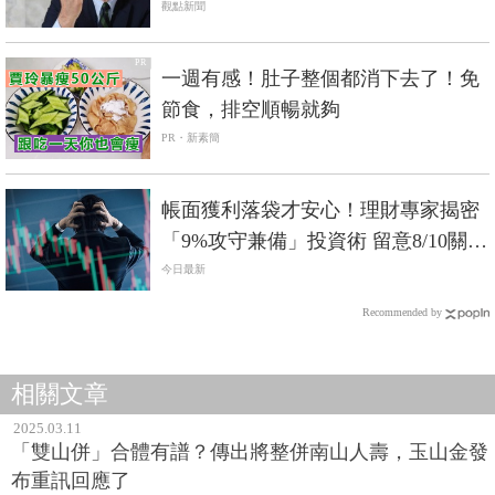
觀點新聞
PR
一週有感！肚子整個都消下去了！免
節食，排空順暢就夠
PR・新素簡
帳面獲利落袋才安心！理財專家揭密
「9%攻守兼備」投資術 留意8/10關鍵
日
今日最新
Recommended by
相關文章
2025.03.11
「雙山併」合體有譜？傳出將整併南山人壽，玉山金發
布重訊回應了