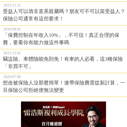
2023.11.21
受益人可以填非直系親屬嗎？朋友可不可以當受益人？
保險公司通常有這些要求！
2016.09.02
「保費控制在年收入10%」，不可信！真正合理的保
費，要看你有能力做這件事嗎
2015.12.02
竊盜險、車體險能免則免！有車的人必看，這3種保險
「非買不可」
2020.07.06
想改被保險人沒那麼簡單！連帶保險費需從新計算，一
旦保險公司拒絕便無法變更