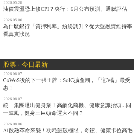
2026.05.20
油價震盪恐上修CPI？央行：6月公布預測、通膨評估
2026.05.06
為什麼銀行「質押利率」紛紛調升？從大盤融資維持率
看真實狀況
股票 ‧ 今日最新
2026.08.07
CoWoS後的下一張王牌：SoIC擴產潮，「這3檔」最受
惠！
2026.08.07
統一集團退出健身業！高齡化商機、健康意識抬頭...同
一陣風，健身三巨頭命運大不同？
2026.08.06
AI散熱革命來襲！功耗飆破極限，奇鋐、健策卡位高毛