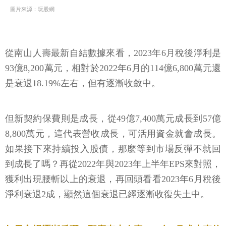
圖片來源：玩股網
從南山人壽最新自結數據來看，2023年6月稅後淨利是
93億8,200萬元，相對於2022年6月的114億6,800萬元還
是衰退18.19%左右，但有逐漸收斂中。
但新契約保費則是成長，從49億7,400萬元成長到57億
8,800萬元，這代表營收成長，可活用資金就會成長。
如果接下來持續投入股債，那麼等到市場反彈不就回
到成長了嗎？再從2022年與2023年上半年EPS來對照，
獲利出現腰斬以上的衰退，再回頭看看2023年6月稅後
淨利衰退2成，顯然這個衰退已經逐漸收復失土中。