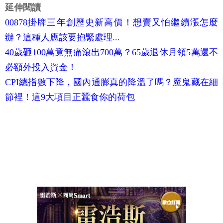
延伸閱讀
00878掛牌三年創歷史新高價！想賣又怕繼續漲怎麼
辦？這種人應該要抱緊處理...
40歲砸100萬竟無痛滾出700萬？65歲退休月領5萬還不
必額外投入資金！
CPI總指數下降，國內通膨真的降溫了嗎？魔鬼藏在細
節裡！這9大項目正蠶食你的荷包