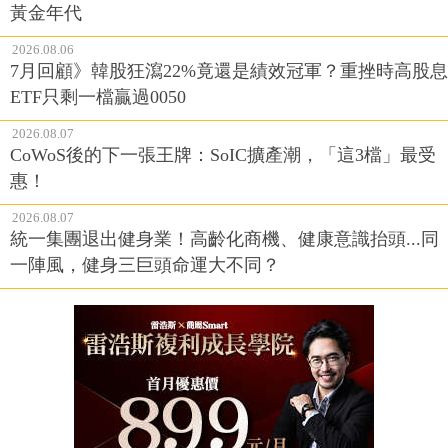
黃金年代
2026.08.06
7月回顧》韓股狂瀉22%竟還是績效冠軍？重挫時高股息
ETF只剩一檔贏過0050
2026.08.07
CoWoS後的下一張王牌：SoIC擴產潮，「這3檔」最受
惠！
2026.08.07
統一集團退出健身業！高齡化商機、健康意識抬頭...同
一陣風，健身三巨頭命運大不同？