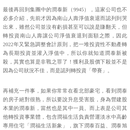
最後再回到集團中的潤泰新（9945），這家公司也不
必多介紹，先前才因為南山人壽淨值衰退而認列到哭
出來，雖然公司並沒有虧損甚至可以說是賺翻天，但
轉投資南山人壽讓公司淨值衰退到面額之際，因此
2022年又緊急調整會計原則，把一堆投資性不動產轉
為長期投資並灌入淨值中，所以你就知道潤泰新被
殺，其實也算是非戰之罪了！獲利及股價下殺並不是
因為公司狀況不佳，而是認列轉投資「帶賽」。
再補充一件事，如果你常常在看北部豪宅，看到潤泰
的房子絕對很熟，所以要說升息受害股，身為營建股
本業的潤泰新，當然也是其中一員。而上表是公司其
他轉投資事業體，包含潤福生活負責營運淡水中高齡
專用住宅「潤福生活新象」，旗下潤泰百益、潤泰旭