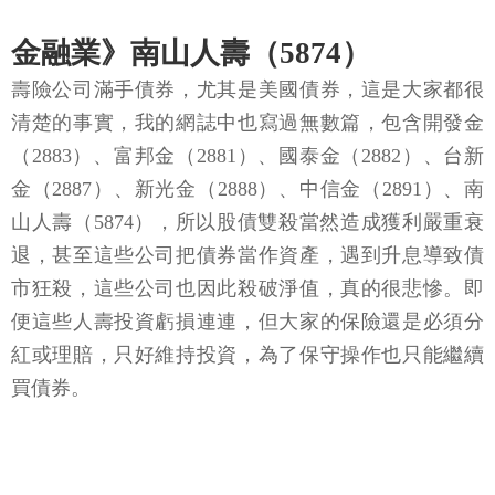
金融業》南山人壽（5874）
壽險公司滿手債券，尤其是美國債券，這是大家都很
清楚的事實，我的網誌中也寫過無數篇，包含開發金
（2883）、富邦金（2881）、國泰金（2882）、台新
金（2887）、新光金（2888）、中信金（2891）、南
山人壽（5874），所以股債雙殺當然造成獲利嚴重衰
退，甚至這些公司把債券當作資產，遇到升息導致債
市狂殺，這些公司也因此殺破淨值，真的很悲慘。即
便這些人壽投資虧損連連，但大家的保險還是必須分
紅或理賠，只好維持投資，為了保守操作也只能繼續
買債券。