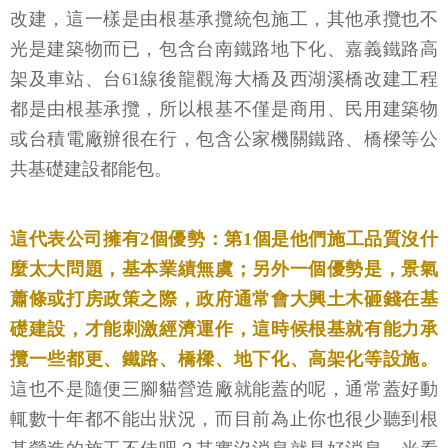
改建，這一樣是由根基承攬統包施工，其他承攬也不
光是建築物而已，包含台南鐵路地下化、嘉義鐵路高
架及車站、台61線後龍觀海大橋及西湖溪橋改建工程
都是由根基承攬，所以根基不僅是商用、民用建築物
或台積電廠辦很在行，包含公家機關鐵路、橋樑等公
共基礎建設都能包。
這代表公司擁有2個優勢：第1個是他們施工品質沒什
麼太大問題，基本業績無虞；另外一個優勢是，景氣
蕭條或打房政策之際，政府通常會大興土木砸錢在基
礎建設，才能刺激經濟運作，這時候根基就有能力承
攬一些都更、鐵路、橋樑、地下化、高架化等設施。
這也不是隨便三腳貓營造廠就能蓋的呢，通常蓋好動
輒數十年都不能出狀況，而目前為止你也很少聽到根