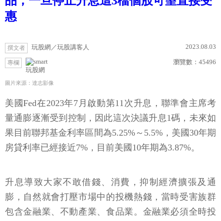
品，一旦停止升息這3檔個股可望直接受
惠
2023.08.03
玩股網／玩股講客人
撰文者
瀏覽數：
45496
專欄
玩股網
圖片來源：達志影像
美國Fed在2023年7月啟動第11次升息，聯準會主席考
量通膨逐漸受到控制，因此這次決議升息1碼，未來如
果目前聯邦基金利率區間為5.25%～5.5%，美國30年期
房貸利率已經接近7%，目前美國10年期為3.87%。
升息導致大家不敢借錢、消費，抑制經濟擴張及通
膨，自然就會打壓市場中的投機熱錢，當時受害族群
包含金融業、不動產業、食品業。金融業必須全時投