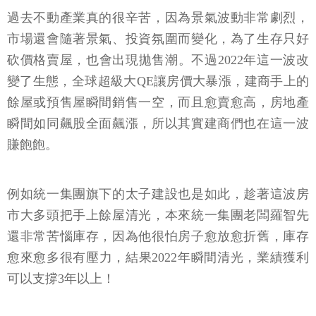
過去不動產業真的很辛苦，因為景氣波動非常劇烈，
市場還會隨著景氣、投資氛圍而變化，為了生存只好
砍價格賣屋，也會出現拋售潮。不過2022年這一波改
變了生態，全球超級大QE讓房價大暴漲，建商手上的
餘屋或預售屋瞬間銷售一空，而且愈賣愈高，房地產
瞬間如同飆股全面飆漲，所以其實建商們也在這一波
賺飽飽。
例如統一集團旗下的太子建設也是如此，趁著這波房
市大多頭把手上餘屋清光，本來統一集團老闆羅智先
還非常苦惱庫存，因為他很怕房子愈放愈折舊，庫存
愈來愈多很有壓力，結果2022年瞬間清光，業績獲利
可以支撐3年以上！