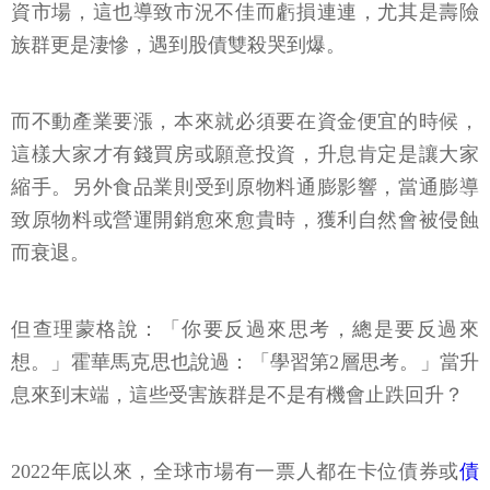
資市場，這也導致市況不佳而虧損連連，尤其是壽險
族群更是淒慘，遇到股債雙殺哭到爆。
而不動產業要漲，本來就必須要在資金便宜的時候，
這樣大家才有錢買房或願意投資，升息肯定是讓大家
縮手。另外食品業則受到原物料通膨影響，當通膨導
致原物料或營運開銷愈來愈貴時，獲利自然會被侵蝕
而衰退。
但查理蒙格說：「你要反過來思考，總是要反過來
想。」霍華馬克思也說過：「學習第2層思考。」當升
息來到末端，這些受害族群是不是有機會止跌回升？
2022年底以來，全球市場有一票人都在卡位債券或
債