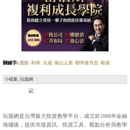
關鍵字:
通膨
利率
大成
南山人壽
聯準會升息
根基
小檔案_玩股網
玩股網是台灣最大投資教學平台，成立於2008年金融
海嘯後，提供市場資訊、投資工具、觀點分析與教學