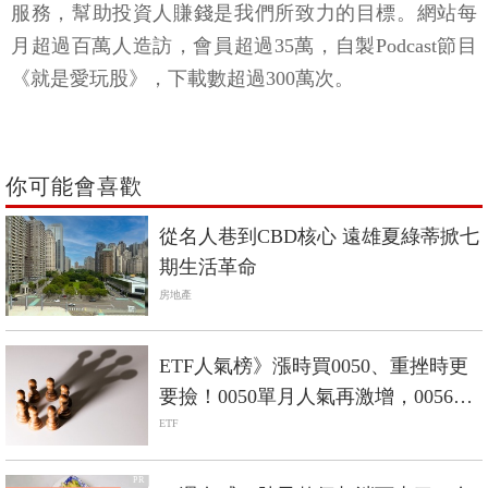
服務，幫助投資人賺錢是我們所致力的目標。網站每
月超過百萬人造訪，會員超過35萬，自製Podcast節目
《就是愛玩股》，下載數超過300萬次。
你可能會喜歡
從名人巷到CBD核心 遠雄夏綠蒂掀七
期生活革命
房地產
ETF人氣榜》漲時買0050、重挫時更
要撿！0050單月人氣再激增，0056重
返人氣二哥
ETF
PR