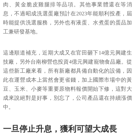
肉、黃金脆皮雞腿排等品項。其他事業體還在等消
息，不過昭成洗選蛋廠預計在2023年能順利投產，屆
時能提供洗選服務，另外也有液蛋、水煮蛋的蛋品加
工兼研發基地。
這邊順道補充，近期大成又在官田砸下14億元興建生
技廠，另外台南柳營也投資4億元興建寵物食品廠。從
這些新工廠來看，所有新廠都具備自動化的設備，因
此在運營成本上當然會更省錢，加上國際市場中的黃
豆、玉米、小麥等重要原物料報價開始下修，這對大
成來說絕對是好事，別忘了，公司產品還在持續漲價
中。
一旦停止升息，獲利可望大成長