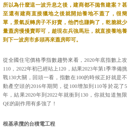
所以為什麼這一波升息之後，建商都不拋售建案？甚
至還有建商直接獵地之後就開始養地不蓋了，很簡
單，景氣反轉房子不好賣，他們也賺夠了，乾脆就少
量蓋房慢慢賣即可，趁現在兵強馬壯，就直接養地養
到下一波房市多頭再來蓋房即可。
從全國住宅價格季指數趨勢來看，2020年底指數上攻
110，2022年初已經站上120，結果2023年第1季準備挑
戰130大關，回頭一看，指數在100的時候正好就是不
動產空頭的2016年期間，從100增加到110等於花了5
年，結果2020年到2022年就衝到130，你就知道無限
QE的副作用有多強了！
根基承攬的台積電工程