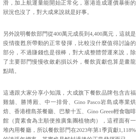
滑，加上航運量能開始正常化，塞港造成運價暴衝的
狀況也沒了，對大成來說就是好事。
另外說明餐飲部門從400萬元成長到4,400萬元，這就是
疫情復甦所帶動的正常發揮，比較沒什麼值得討論的
部分，不過賺錢也是很棒，對大成整體營運來說，除
了主要部門慢慢收斂虧損以外，餐飲貢獻也算是畫龍
點睛。
這邊跟大家分享小知識，大成旗下餐飲品牌包含吉福
雞舖、勝博殿、中一排骨、Gino Pasco岩島成專業烘
焙、香港檀島茶餐廳、巴黎十五、Gino Green輕食咖啡
館（賣素食為主順便推廣集團植物肉），這裡面有一
堆內用餐廳，所以餐飲部門在2023年第1季貢獻1,118%