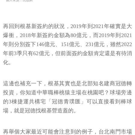
圖片來源：玩股網
再回到根基新簽約的狀況，2019年到2021年確實是大
爆衝，2018年新簽約金額為80億元，而2019年到2021
年則分別簽下146億元、151億元、231億元，雖然2022
年前3季只有62億元，但前面簽約金額肯定還是有待消
化。
這邊也補充一下，根基其實也是北部知名建商冠德轉
投資，你知道中華職棒桃猿主場在桃園吧？球場旁邊
的3棟捷運共構宅「冠德青璞匯」可以直接看到棒球
場，就是冠德找根基營造蓋的。
再舉個大家最近可能會注意到的例子，台北南門市場