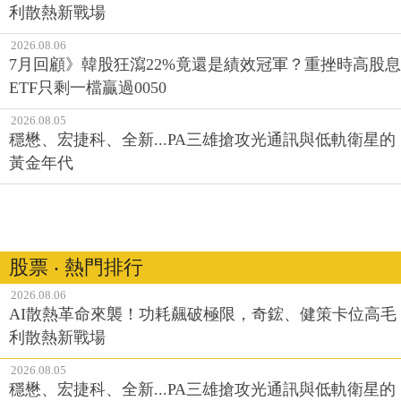
利散熱新戰場
2026.08.06
7月回顧》韓股狂瀉22%竟還是績效冠軍？重挫時高股息
ETF只剩一檔贏過0050
2026.08.05
穩懋、宏捷科、全新...PA三雄搶攻光通訊與低軌衛星的
黃金年代
股票 ‧ 熱門排行
2026.08.06
AI散熱革命來襲！功耗飆破極限，奇鋐、健策卡位高毛
利散熱新戰場
2026.08.05
穩懋、宏捷科、全新...PA三雄搶攻光通訊與低軌衛星的