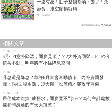
一週有感！肚子整個都消下去了！免
節食，排空順暢就夠
PR・新素簡
Recommended by
相關文章
2026.07.15
6月CPI意外降溫，通膨見頂了？2大外資同聲：Fed今年
按兵不動，明年將有小幅降息空間
2026.06.15
升息還是降息？華許6月首會牽動債市，內外資同發
聲：Fed面臨兩難，短天期非投等債才能攻守兼備
2026.05.21
居住成本吃掉4成薪水，通膨竟不到2%？為何主計處數
據和體感通膨有天大落差？