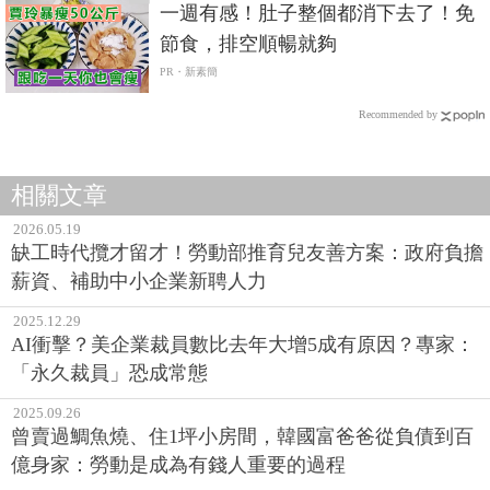
一週有感！肚子整個都消下去了！免
節食，排空順暢就夠
PR・新素簡
Recommended by
相關文章
2026.05.19
缺工時代攬才留才！勞動部推育兒友善方案：政府負擔
薪資、補助中小企業新聘人力
2025.12.29
AI衝擊？美企業裁員數比去年大增5成有原因？專家：
「永久裁員」恐成常態
2025.09.26
曾賣過鯛魚燒、住1坪小房間，韓國富爸爸從負債到百
億身家：勞動是成為有錢人重要的過程