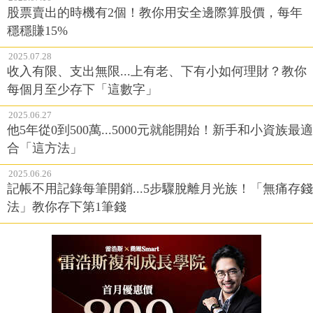
股票賣出的時機有2個！教你用安全邊際算股價，每年
穩穩賺15%
2025.07.28
收入有限、支出無限...上有老、下有小如何理財？教你
每個月至少存下「這數字」
2025.06.27
他5年從0到500萬...5000元就能開始！新手和小資族最適
合「這方法」
2025.06.26
記帳不用記錄每筆開銷...5步驟脫離月光族！「無痛存錢
法」教你存下第1筆錢