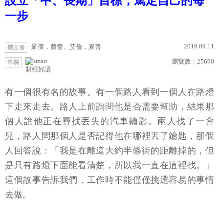
設立「中、長期」目標，篤定自己的每
一步
2019.09.11
羅傑．費雪、艾倫．夏普
撰文者
瀏覽數：
25690
專欄
財經好讀
有一個很有名的故事。有一個路人看到一個人在路燈
下走來走去。路人上前詢問他是否需要幫助，結果那
個人說他正在尋找丟失的汽車鑰匙。兩人找了一會
兒，路人問那個人是否記得他在哪裡丟了鑰匙，那個
人回答說：「我是在離這大約半條街的距離掉的，但
是只有路燈下面能看清楚，所以我一直在這裡找。」
這個故事告訴我們，工作時不能僅僅挑選容易的事情
去做。