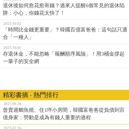
退休後如何愈花愈有錢？過來人提醒6個常見的退休陷
阱：小心，你錢花太快了！
2025.10.02
「時間比金錢更重要」？韓國百億富爸爸：這句話只適
合「一種人」
2025.10.01
存退休金，不能忽略「報酬順序風險」！用3桶金撐起
一輩子的安全網
精彩書摘 ‧ 熱門排行
2025.09.26
曾賣過鯛魚燒、住1坪小房間，韓國富爸爸從負債到百
億身家：勞動是成為有錢人重要的過程
2025.07.16