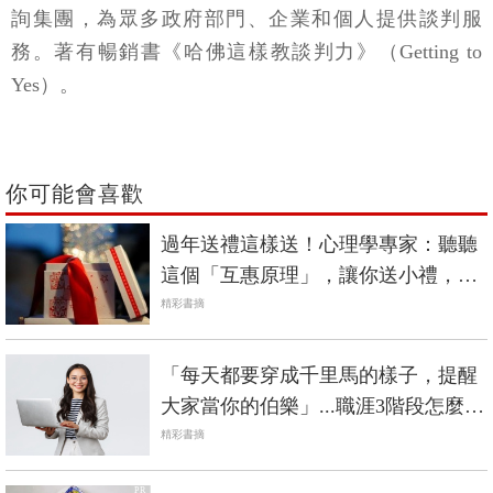
詢集團，為眾多政府部門、企業和個人提供談判服
務。著有暢銷書《哈佛這樣教談判力》（Getting to
Yes）。
你可能會喜歡
過年送禮這樣送！心理學專家：聽聽
這個「互惠原理」，讓你送小禮，換
來大人情
精彩書摘
「每天都要穿成千里馬的樣子，提醒
大家當你的伯樂」...職涯3階段怎麼
穿？
精彩書摘
PR