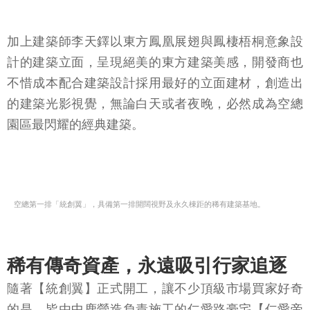
加上建築師李天鐸以東方鳳凰展翅與鳳棲梧桐意象設
計的建築立面，呈現絕美的東方建築美感，開發商也
不惜成本配合建築設計採用最好的立面建材，創造出
的建築光影視覺，無論白天或者夜晚，必然成為空總
園區最閃耀的經典建築。
空總第一排「統創翼」，具備第一排開闊視野及永久棟距的稀有建築基地。
稀有傳奇資產，永遠吸引行家追逐
隨著【統創翼】正式開工，讓不少頂級市場買家好奇
的是，皆由中鹿營造負責施工的仁愛路豪宅【仁愛帝