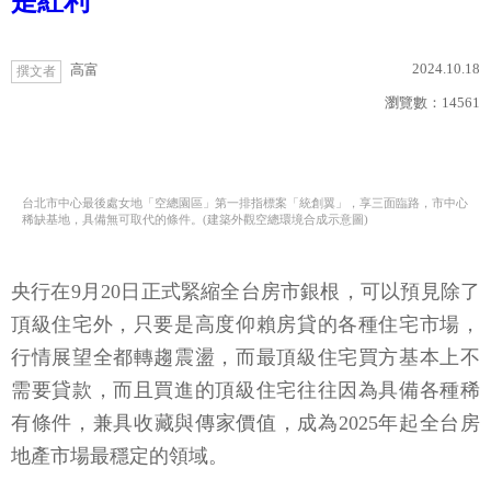
是紅利
2024.10.18
高富
撰文者
瀏覽數：
14561
台北市中心最後處女地「空總園區」第一排指標案「統創翼」，享三面臨路，市中心
稀缺基地，具備無可取代的條件。(建築外觀空總環境合成示意圖)
央行在9月20日正式緊縮全台房市銀根，可以預見除了
頂級住宅外，只要是高度仰賴房貸的各種住宅市場，
行情展望全都轉趨震盪，而最頂級住宅買方基本上不
需要貸款，而且買進的頂級住宅往往因為具備各種稀
有條件，兼具收藏與傳家價值，成為2025年起全台房
地產市場最穩定的領域。