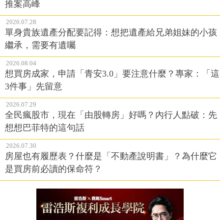
推案高峰
2026.07.28
單身貴族遺產分配要記得：想把遺產給兄弟姐妹的小孩
繼承，需要有遺囑
2026.08.04
想買房成家，申請「青安3.0」要注意什麼？專家：「這
3件事」先留意
2026.07.29
全民瘋股市，現在「由股轉房」好嗎？內行人點破：先
想想巴菲特的這句話
2026.07.30
房屋也有履歷表？什麼是「不動產說明書」？為什麼它
是買房前必讀的保命符？