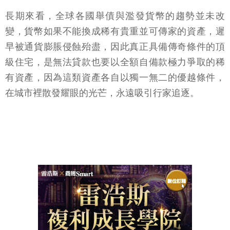
長期來看，全球各國舉債與濫發貨幣的趨勢並未改
變，貨幣如果不能換成稀有貴重並可傳家的資產，遲
早被通貨膨脹侵蝕殆盡，因此真正具備傳奇條件的頂
級住宅，是無法貸款也要以全額自備款極力爭取的稀
有資產，因為這類資產各自以獨一無二的優越條件，
在城市裡散發耀眼的光芒，永遠吸引行家追逐。