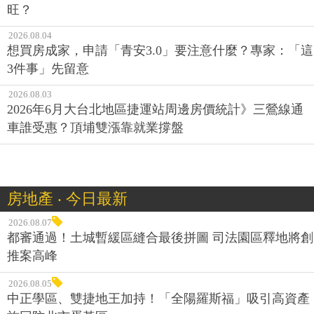
旺？
2026.08.04
想買房成家，申請「青安3.0」要注意什麼？專家：「這
3件事」先留意
2026.08.03
2026年6月大台北地區捷運站周邊房價統計》三鶯線通
車誰受惠？頂埔雙漲靠就業撐盤
房地產 ‧ 今日最新
2026.08.07
都審通過！土城暫緩區縫合最後拼圖 司法園區釋地將創
推案高峰
2026.08.05
中正學區、雙捷地王加持！「全陽羅斯福」吸引高資產