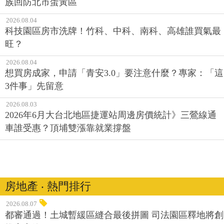
族回防北市蛋黃區
2026.08.04
科技園區房市洗牌！竹科、中科、南科、高雄誰買氣最
旺？
2026.08.04
想買房成家，申請「青安3.0」要注意什麼？專家：「這
3件事」先留意
2026.08.03
2026年6月大台北地區捷運站周邊房價統計》三鶯線通
車誰受惠？頂埔雙漲靠就業撐盤
房地產 ‧ 熱門排行
2026.08.07
都審通過！土城暫緩區縫合最後拼圖 司法園區釋地將創