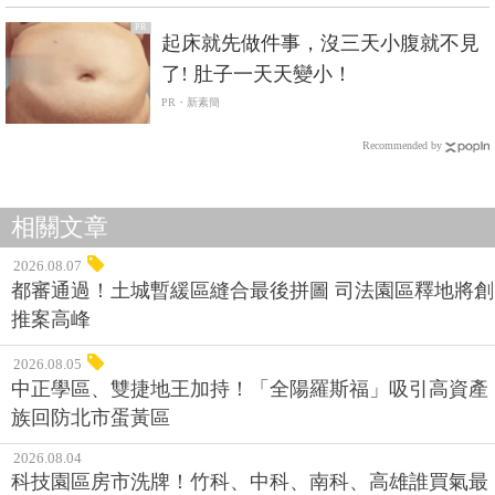
PR
起床就先做件事，沒三天小腹就不見
了! 肚子一天天變小！
PR・新素簡
Recommended by
相關文章
2026.08.07
都審通過！土城暫緩區縫合最後拼圖 司法園區釋地將創
推案高峰
2026.08.05
中正學區、雙捷地王加持！「全陽羅斯福」吸引高資產
族回防北市蛋黃區
2026.08.04
科技園區房市洗牌！竹科、中科、南科、高雄誰買氣最