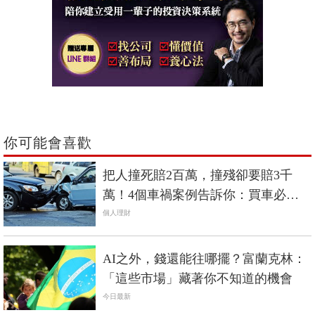
你可能會喜歡
把人撞死賠2百萬，撞殘卻要賠3千
萬！4個車禍案例告訴你：買車必備
「3種保險」
個人理財
AI之外，錢還能往哪擺？富蘭克林：
「這些市場」藏著你不知道的機會
今日最新