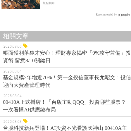
元！
觀點新聞
Recommended by
相關文章
2026.08.06
帳面獲利落袋才安心！理財專家揭密「9%攻守兼備」投
資術 留意8/10關鍵日
2026.08.04
基金規模2年增近70%！第一金投信董事長尤昭文：投信
迎向大資產管理時代
2026.08.04
00410A正式掛牌！「台版主動QQQ」投資哪些股票？
一次看懂AI供應鏈布局
2026.08.03
台股科技新兵登場！AI投資不光看護國神山 00410A主