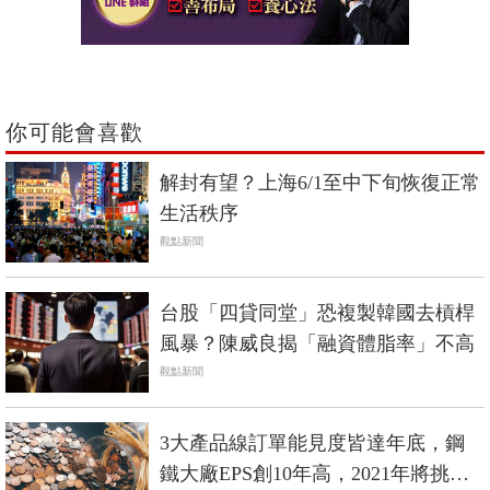
你可能會喜歡
解封有望？上海6/1至中下旬恢復正常
生活秩序
觀點新聞
台股「四貸同堂」恐複製韓國去槓桿
風暴？陳威良揭「融資體脂率」不高
觀點新聞
3大產品線訂單能見度皆達年底，鋼
鐵大廠EPS創10年高，2021年將挑戰5