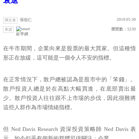
衰退
2019.05.30
張祖仁
撰文者
瀏覽數：
5230
來源
鉅亨網
在牛市期間，企業向來是股票的最大買家。但這種情
形正在放緩，這可能是一個令人不安的指標。
在正常情況下，散戶總被認為是股市中的「笨錢」。
散戶投資人總是於在高點大幅買進，在底部賣出最
少。散戶投資人往往跟不上市場的步伐，因此很難將
這些人群作為市場情緒指標。
但 Ned Davis Research 資深投資策略師 Ned Davis 表
示，如今似乎有個新的群體可供關注：企業。