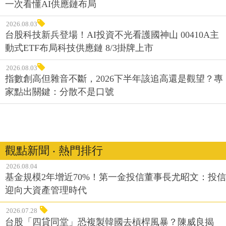
一次看懂AI供應鏈布局
2026.08.03
台股科技新兵登場！AI投資不光看護國神山 00410A主
動式ETF布局科技供應鏈 8/3掛牌上市
2026.08.03
指數創高但雜音不斷，2026下半年該追高還是觀望？專
家點出關鍵：分散不是口號
觀點新聞 ‧ 熱門排行
2026.08.04
基金規模2年增近70%！第一金投信董事長尤昭文：投信
迎向大資產管理時代
2026.07.28
台股「四貸同堂」恐複製韓國去槓桿風暴？陳威良揭