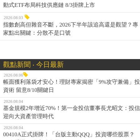
動式ETF布局科技供應鏈 8/3掛牌上市
2026.08.03
指數創高但雜音不斷，2026下半年該追高還是觀望？專
家點出關鍵：分散不是口號
觀點新聞 ‧ 今日最新
2026.08.06
帳面獲利落袋才安心！理財專家揭密「9%攻守兼備」投
資術 留意8/10關鍵日
2026.08.04
基金規模2年增近70%！第一金投信董事長尤昭文：投信
迎向大資產管理時代
2026.08.04
00410A正式掛牌！「台版主動QQQ」投資哪些股票？