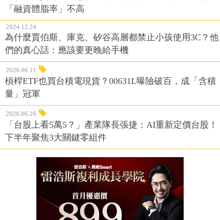
「融資體脂率」不高
2024.12.24
為什麼賈伯斯、庫克、矽谷高層都禁止小孩使用3C？他
們的真心話：應該要更晚給手機
2026.06.11
槓桿ETF也買台積電現貨？00631L曝險破百，成「含積
量」冠軍
2026.06.26
「台股上看5萬5？」產業隊長張捷：AI重新定價台股！
下半年聚焦3大關鍵零組件