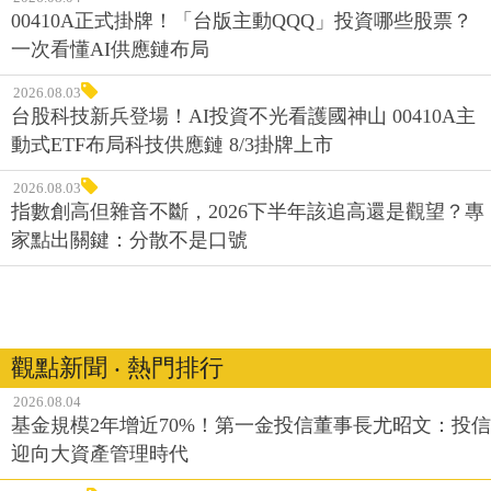
00410A正式掛牌！「台版主動QQQ」投資哪些股票？
一次看懂AI供應鏈布局
2026.08.03
台股科技新兵登場！AI投資不光看護國神山 00410A主
動式ETF布局科技供應鏈 8/3掛牌上市
2026.08.03
指數創高但雜音不斷，2026下半年該追高還是觀望？專
家點出關鍵：分散不是口號
觀點新聞 ‧ 熱門排行
2026.08.04
基金規模2年增近70%！第一金投信董事長尤昭文：投信
迎向大資產管理時代