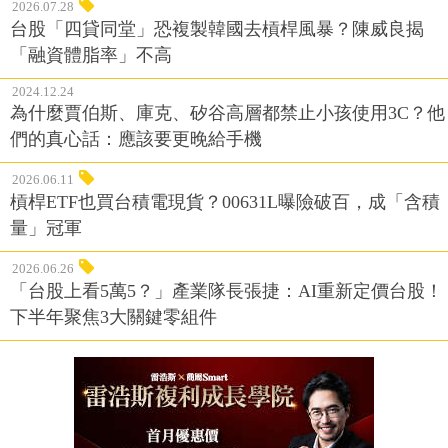
2026.07.28
台股「四貸同堂」恐複製韓國去槓桿風暴？陳威良揭
「融資體脂率」不高
2024.12.24
為什麼賈伯斯、庫克、矽谷高層都禁止小孩使用3C？他
們的真心話：應該要更晚給手機
2026.06.11
槓桿ETF也買台積電現貨？00631L曝險破百，成「含積
量」冠軍
2026.06.26
「台股上看5萬5？」產業隊長張捷：AI重新定價台股！
下半年聚焦3大關鍵零組件