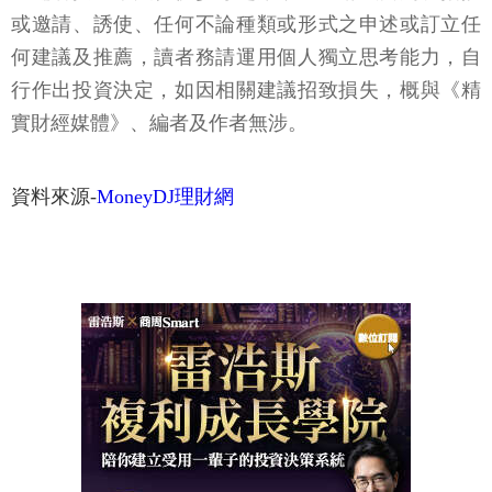
或邀請、誘使、任何不論種類或形式之申述或訂立任
何建議及推薦，讀者務請運用個人獨立思考能力，自
行作出投資決定，如因相關建議招致損失，概與《精
實財經媒體》、編者及作者無涉。
資料來源-
MoneyDJ理財網