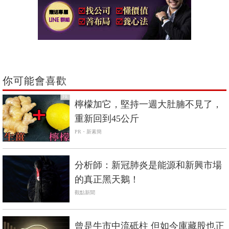
你可能會喜歡
PR
檸檬加它，堅持一週大肚腩不見了，
重新回到45公斤
PR・新素簡
分析師：新冠肺炎是能源和新興市場
的真正黑天鵝！
觀點新聞
曾是牛市中流砥柱 但如今庫藏股也正