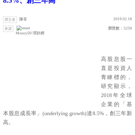
8.5%、創三年高
2019.02.18
陳苓
撰文者
瀏覽數：
5250
來源
MoneyDJ 理財網
高股息股一
直是投資人
青睞標的，
研究顯示，
2018年全球
企業的「基
本股息成長率」(underlying growth)達8.5%，創三年新
高。