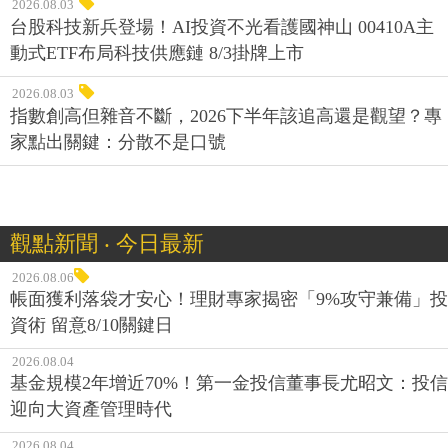
2026.08.03
台股科技新兵登場！AI投資不光看護國神山 00410A主
動式ETF布局科技供應鏈 8/3掛牌上市
2026.08.03
指數創高但雜音不斷，2026下半年該追高還是觀望？專
家點出關鍵：分散不是口號
觀點新聞 ‧ 今日最新
2026.08.06
帳面獲利落袋才安心！理財專家揭密「9%攻守兼備」投
資術 留意8/10關鍵日
2026.08.04
基金規模2年增近70%！第一金投信董事長尤昭文：投信
迎向大資產管理時代
2026.08.04