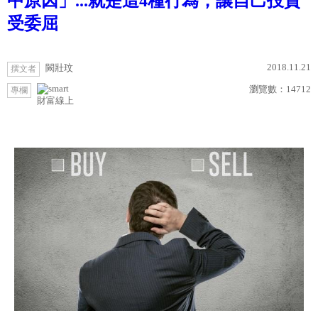
中原因」...就是這4種行為，讓自己投資
受委屈
2018.11.21
闕壯玟
撰文者
瀏覽數：
14712
專欄
財富線上