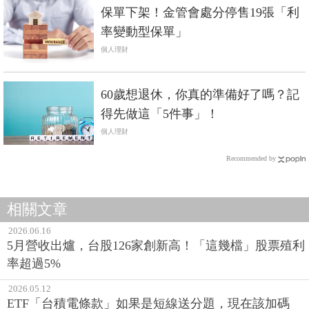
保單下架！金管會處分停售19張「利
率變動型保單」
個人理財
60歲想退休，你真的準備好了嗎？記
得先做這「5件事」！
個人理財
Recommended by
相關文章
2026.06.16
5月營收出爐，台股126家創新高！「這幾檔」股票殖利
率超過5%
2026.05.12
ETF「台積電條款」如果是短線送分題，現在該加碼