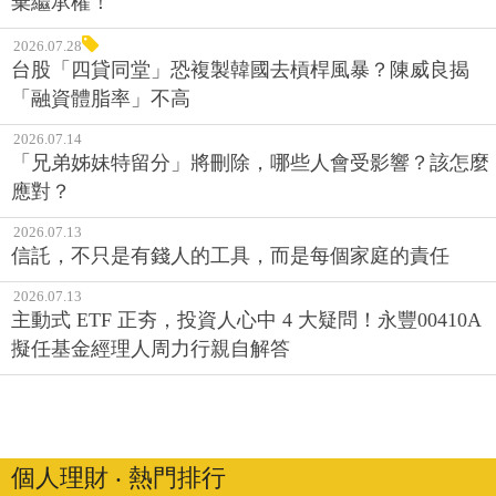
棄繼承權！
2026.07.28
台股「四貸同堂」恐複製韓國去槓桿風暴？陳威良揭
「融資體脂率」不高
2026.07.14
「兄弟姊妹特留分」將刪除，哪些人會受影響？該怎麼
應對？
2026.07.13
信託，不只是有錢人的工具，而是每個家庭的責任
2026.07.13
主動式 ETF 正夯，投資人心中 4 大疑問！永豐00410A
擬任基金經理人周力行親自解答
個人理財 ‧ 熱門排行