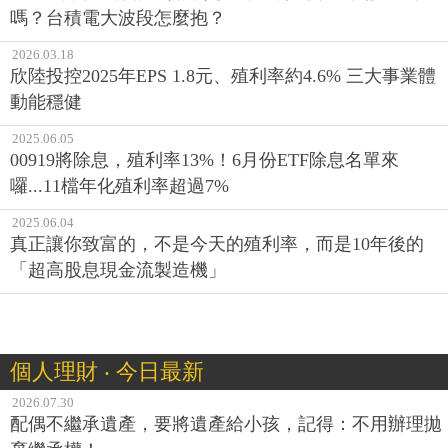
嗎？台積電大波段怎麼抱？
2026.03.18
欣陸投控2025年EPS 1.8元、殖利率約4.6% 三大事業體
動能穩健
2025.06.05
00919將除息，殖利率13%！6月份ETF除息名單來
囉...11檔年化殖利率超過7%
2025.06.04
真正讓你致富的，不是今天的殖利率，而是10年後的
「超高股息現金流製造機」
個人理財 ‧ 今日最新
2026.07.30
配偶不繼承遺產，要將遺產給小孩，記得：不用辦理拋