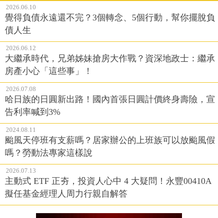
2026.06.10
覺得負債永遠還不完？3個轉念、5個行動，幫你擺脫負
債人生
2026.06.12
大繼承時代，兄弟姊妹搶房大作戰？資深地政士：繼承
房產小心「這些事」！
2026.07.08
哈日族的日圓新出路！國內首張日圓計價終身壽險，宣
告利率喊到3%
2024.08.11
颱風天停班有支薪嗎？居家辦公的上班族可以放颱風假
嗎？勞動法專家這樣說
2026.07.13
主動式 ETF 正夯，投資人心中 4 大疑問！永豐00410A
擬任基金經理人周力行親自解答