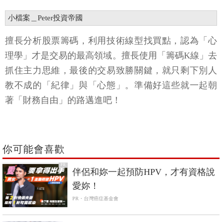
小檔案＿Peter投資帝國
擅長分析股票籌碼，利用技術線型找買點，認為「心
理學」才是交易的最高領域。擅長使用「籌碼K線」去
抓住主力思維，最後的交易致勝關鍵，就只剩下別人
教不成的「紀律」與「心態」。準備好這些就一起朝
著「財務自由」的路邁進吧！
你可能會喜歡
PR
伴侶和妳一起預防HPV，才有資格說
愛妳！
PR・台灣癌症基金會