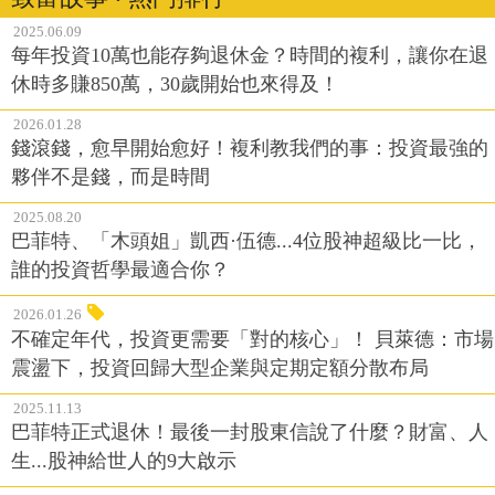
2025.06.09
每年投資10萬也能存夠退休金？時間的複利，讓你在退
休時多賺850萬，30歲開始也來得及！
2026.01.28
錢滾錢，愈早開始愈好！複利教我們的事：投資最強的
夥伴不是錢，而是時間
2025.08.20
巴菲特、「木頭姐」凱西·伍德...4位股神超級比一比，
誰的投資哲學最適合你？
2026.01.26
不確定年代，投資更需要「對的核心」！ 貝萊德：市場
震盪下，投資回歸大型企業與定期定額分散布局
2025.11.13
巴菲特正式退休！最後一封股東信說了什麼？財富、人
生...股神給世人的9大啟示