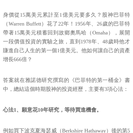
身價從15萬美元累計至1億美元要多久？股神巴菲特
（Warren Buffett）花了22年！1956年、26歲的巴菲特
帶著15萬美元積蓄回到故鄉奧馬哈（Omaha），展開
一段價值投資的實驗之旅，直到1978年、48歲時他才
賺進自己人生的第一個1億美元。他如何讓自己的資產
增長666倍？
答案就在雅諾德研究撰寫的《巴菲特的第一桶金》書
中，總結這個時期股神的投資經歷，主要有3項心法：
心法1、願意花10年研究，等待買進機會。
例如買下波克夏海瑟威（Berkshire Hathaway）後的第5