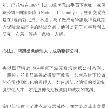
年、巴菲特在1967年以860萬美元出手買下家鄉一家保
險公司─國家保障（National Indemnity），整個交易竟
是在1週內就完成。不過，為了做成這筆讓股神從此踏
入保險金融市場的關鍵交易，他可是花了10年時間去
研究、布局、等待「獵物」入網。
心法2、聘請出色經理人，成功整頓公司。
再以巴菲特於1964年買下波克夏海瑟威公司為例，
「股神」並非只靠善於投資而致富，如何為旗下投資
的公司找到出色的經理人、如何設計出適當的獎勵制
度綁住人才，才是股神長期投資能夠成功的關鍵。
當巴菲特買下了波克夏海瑟威後，雖才發現其產業景