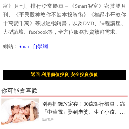
富》月刊、排行榜常勝軍－《Smart智富》密技雙月
刊、《平民股神教你不蝕本投資術》《權證小哥教你
十萬變千萬》等財經暢銷書，以及DVD、課程講座、
大型論壇、facebook等，全方位服務投資族群需求。
網站：
Smart 自學網
返回 利用價值投資 安全投資價值
你可能會喜歡
別再把錢放定存！30歲銀行櫃員，靠
「中華電」娶到老婆、生了小孩、換
大房子
致富故事