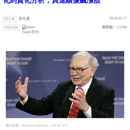
化到質化分析，買進績優飆漲股
2018.05.17
賀先蕙
撰文者
瀏覽數：
13780
特別企劃
Smart月刊
圖片來源：thetaxhaven@flickr,（CC BY 2.0）