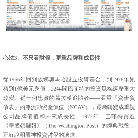
心法3、不只看財報，更重品牌和成長性
從1956年回到故鄉奧馬哈設立投資基金，到1978年累
積到1億美元身價，22年間巴菲特的投資風格經歷重大
改變。從一個忠實的葛拉漢追隨者——看重「資產負
債表」的淨流動資產價值（NCAV），逐漸轉變成重視
公司品牌價值和未來成長性。1972年，巴菲特買進
《華盛頓郵報》（The Washington Post）的經典戰役，
正好說明股神投資哲學的演進。