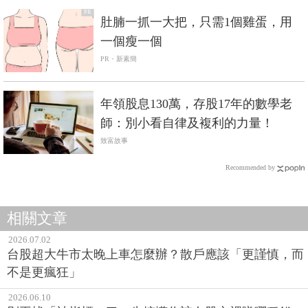
PR
肚腩一抓一大把，只需1個雞蛋，用
一個瘦一個
PR・新素簡
年領股息130萬，存股17年的數學老
師：別小看自律及複利的力量！
致富故事
Recommended by
相關文章
2026.07.02
台股超大牛市太晚上車怎麼辦？散戶應該「更謹慎，而
不是更瘋狂」
2026.06.10