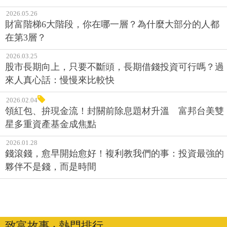
2026.05.26
財富階梯6大階段，你在哪一層？為什麼大部分的人都
在第3層？
2026.03.25
股市長期向上，只要不斷頭，長期借錢投資可行嗎？過
來人真心話：慢慢來比較快
2026.02.04
領紅包、拚現金流！封關前除息題材升溫 富邦台美雙
星多重資產基金成焦點
2026.01.28
錢滾錢，愈早開始愈好！複利教我們的事：投資最強的
夥伴不是錢，而是時間
致富故事 ‧ 熱門排行