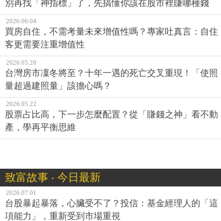
別再找「神指標」了，先搞懂你該在股市裡賺哪種錢
2026.06.04
買房自住，不需考量未來增值性嗎？專家吐真言：自住
客更需要注重增值性
2026.05.28
台灣房市凜冬將至？十年一遇的死亡交叉重現！「使照
量超過建照量」該擔心嗎？
2026.05.22
股票占比高，下一步怎麼配置？從「賺錢之神」看不動
產，學再平衡思維
致富故事 ‧ 今日最新
2026.07.01
台股暴起暴落，心臟受不了？投信：基金經理人的「這
項能力」，重新受到市場重視