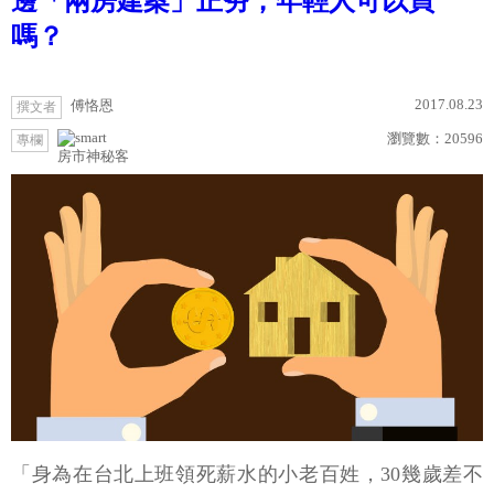
邊「兩房建案」正夯，年輕人可以買
嗎？
2017.08.23
傅恪恩
撰文者
瀏覽數：
20596
專欄
房市神秘客
「身為在台北上班領死薪水的小老百姓，30幾歲差不