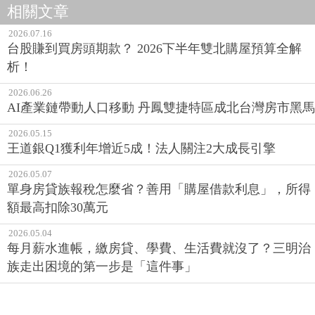
相關文章
2026.07.16
台股賺到買房頭期款？ 2026下半年雙北購屋預算全解
析！
2026.06.26
AI產業鏈帶動人口移動 丹鳳雙捷特區成北台灣房市黑馬
2026.05.15
王道銀Q1獲利年增近5成！法人關注2大成長引擎
2026.05.07
單身房貸族報稅怎麼省？善用「購屋借款利息」，所得
額最高扣除30萬元
2026.05.04
每月薪水進帳，繳房貸、學費、生活費就沒了？三明治
族走出困境的第一步是「這件事」