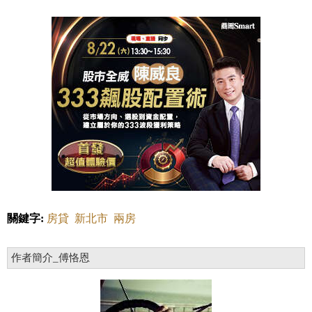
關鍵字:
房貸
新北市
兩房
作者簡介_傅恪恩