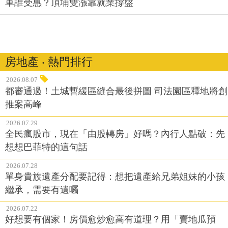
車誰受惠？頂埔雙漲靠就業撐盤
房地產 ‧ 熱門排行
2026.08.07
都審通過！土城暫緩區縫合最後拼圖 司法園區釋地將創
推案高峰
2026.07.29
全民瘋股市，現在「由股轉房」好嗎？內行人點破：先
想想巴菲特的這句話
2026.07.28
單身貴族遺產分配要記得：想把遺產給兄弟姐妹的小孩
繼承，需要有遺囑
2026.07.22
好想要有個家！房價愈炒愈高有道理？用「賣地瓜預