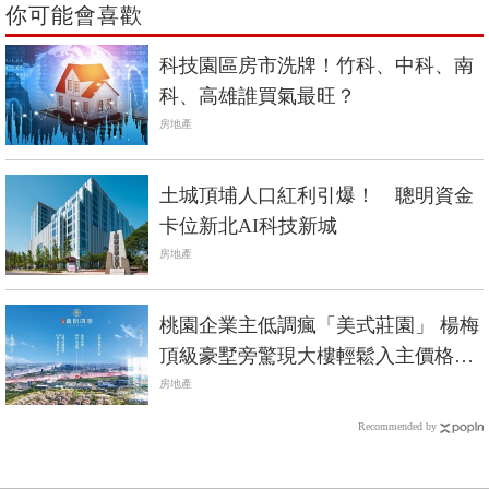
你可能會喜歡
科技園區房市洗牌！竹科、中科、南
科、高雄誰買氣最旺？
房地產
土城頂埔人口紅利引爆！ 聰明資金
卡位新北AI科技新城
房地產
桃園企業主低調瘋「美式莊園」 楊梅
頂級豪墅旁驚現大樓輕鬆入主價格
558萬起直升富人生活圈
房地產
Recommended by