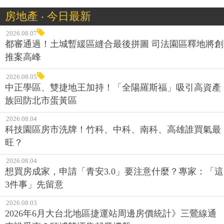
房地產 ‧ 今日最新
2026.08.07
都審通過！土城暫緩區縫合最後拼圖 司法園區釋地將創
推案高峰
2026.08.05
中正學區、雙捷地王加持！「全陽羅斯福」吸引高資產
族回防北市蛋黃區
2026.08.04
科技園區房市洗牌！竹科、中科、南科、高雄誰買氣最
旺？
2026.08.04
想買房成家，申請「青安3.0」要注意什麼？專家：「這
3件事」先留意
2026.08.03
2026年6月大台北地區捷運站周邊房價統計》三鶯線通