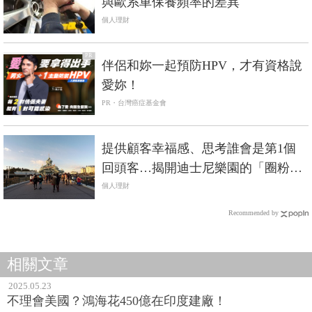
與歐系車保養頻率的差異
個人理財
PR
伴侶和妳一起預防HPV，才有資格說
愛妳！
PR・台灣癌症基金會
提供顧客幸福感、思考誰會是第1個
回頭客…揭開迪士尼樂園的「圈粉」
模式…
個人理財
Recommended by
相關文章
2025.05.23
不理會美國？鴻海花450億在印度建廠！