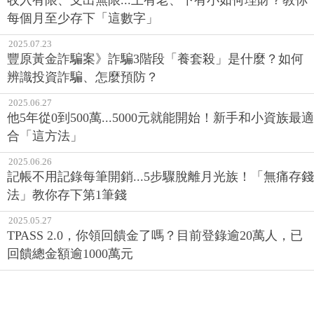
收入有限、支出無限...上有老、下有小如何理財？教你
每個月至少存下「這數字」
2025.07.23
豐原黃金詐騙案》詐騙3階段「養套殺」是什麼？如何
辨識投資詐騙、怎麼預防？
2025.06.27
他5年從0到500萬...5000元就能開始！新手和小資族最適
合「這方法」
2025.06.26
記帳不用記錄每筆開銷...5步驟脫離月光族！「無痛存錢
法」教你存下第1筆錢
2025.05.27
TPASS 2.0，你領回饋金了嗎？目前登錄逾20萬人，已
回饋總金額逾1000萬元