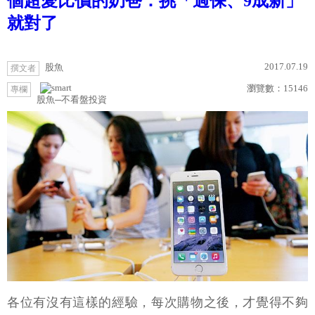
個超愛比價的奶爸：挑「過保、9成新」
就對了
2017.07.19
股魚
撰文者
瀏覽數：
15146
專欄
股魚─不看盤投資
各位有沒有這樣的經驗，每次購物之後，才覺得不夠