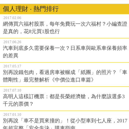
個人理財 ‧ 熱門排行
2017.02.06
網傳買六福村股票，每年免費玩一次六福村？小編查證
是真的，花8元買1股也行
2017.06.26
汽車到底多久需要保養一次？日系車與歐系車保養頻率
的差異
2017.05.17
別再說鐵包肉，看過房車被輾成「紙團」的照片？「車
體剛性」最完整解析《中價位進口車篇》
2017.07.10
高明人這樣訂機票：都是長榮經濟艙，為什麼該選多3
千元的票價？
2017.01.10
別再說「車不是買來撞的」！從小型車到七人座，2017
年超完整「安全先決」購車指南