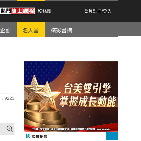
粉絲團
會員註冊
/
登入
企劃
名人堂
精彩書摘
：9223