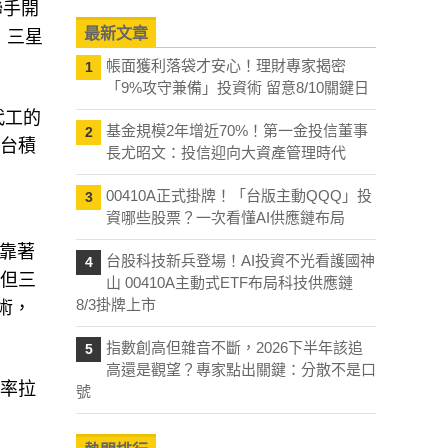
）聯手開
最新文章
，三星
帳面獲利落袋才安心！理財專家揭密
1
「9%攻守兼備」投資術 留意8/10關鍵日
代工的
基金規模2年增近70%！第一金投信董事
2
給台積
長尤昭文：投信迎向大資產管理時代
00410A正式掛牌！「台版主動QQQ」投
3
資哪些股票？一次看懂AI供應鏈布局
然靠著
台股科技新兵登場！AI投資不光看護國神
4
，但三
山 00410A主動式ETF布局科技供應鏈
8/3掛牌上市
技術，
指數創高但雜音不斷，2026下半年該追
5
高還是觀望？專家點出關鍵：分散不是口
良率拉
號