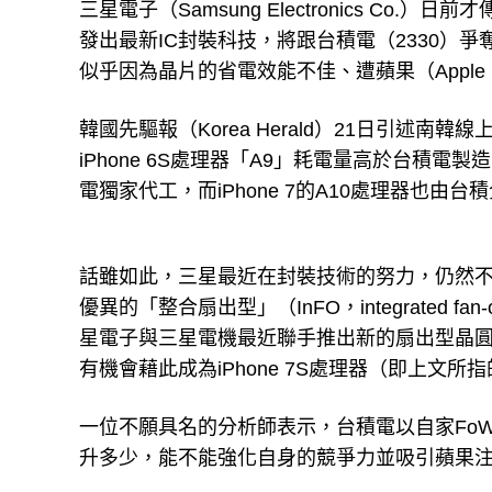
三星電子（Samsung Electronics Co.）日前
發出最新IC封裝科技，將跟台積電（2330）爭
似乎因為晶片的省電效能不佳、遭蘋果（Apple I
韓國先驅報（Korea Herald）21日引述
iPhone 6S處理器「A9」耗電量高於台積電
電獨家代工，而iPhone 7的A10處理器也由台
話雖如此，三星最近在封裝技術的努力，仍然不可
優異的「整合扇出型」（InFO，integrated f
星電子與三星電機最近聯手推出新的扇出型晶圓級封裝（Fan
有機會藉此成為iPhone 7S處理器（即上文所指的
一位不願具名的分析師表示，台積電以自家FoW
升多少，能不能強化自身的競爭力並吸引蘋果