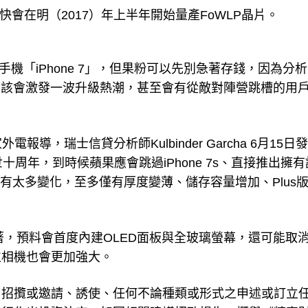
預測，三星最快會在明（2017）年上半年開始量產FoWLP晶片。
手機「iPhone 7」，但果粉可以先別急著存錢，因為分
屆時應該會激發一波升級熱潮，甚至會有從敵對陣營跳槽的用
aily等多家外電報導，瑞士信貸分析師Kulbinder Garcha 6月15
十周年，到時候蘋果應會跳過iPhone 7s、直接推出擁
 7則沒有太多變化，至多僅有厚度變薄、儲存容量增加、Plus
非常顯著，預料會首度內建OLED面板與全玻璃螢幕，還可能取
位相機也會更加強大。
、招攬或邀請、誘使、任何不論種類或形式之申述或訂立