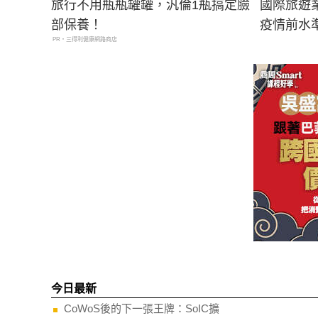
旅行不用瓶瓶罐罐，汎倫1瓶搞定臉
國際旅遊業
部保養！
疫情前水
PR・三得利健康網路商店
今日最新
CoWoS後的下一張王牌：SoIC擴