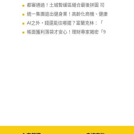
都審通過！土城暫緩區縫合最後拼圖 司
統一集團退出健身業！高齡化商機、健康
AI之外，錢還能往哪擺？富蘭克林：「
帳面獲利落袋才安心！理財專家揭密「9