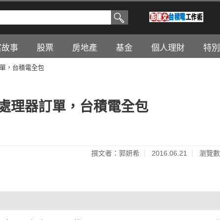
富故事
股票
房地產
基金
個人理財
特別
器訂單，台積電全包
 8處理器訂單，台積電全包
撰文者：郭妍希
2016.06.21
瀏覽數