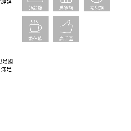
財經媒
領薪族
房貸族
養兒族
退休族
高手區
也是國
，滿足