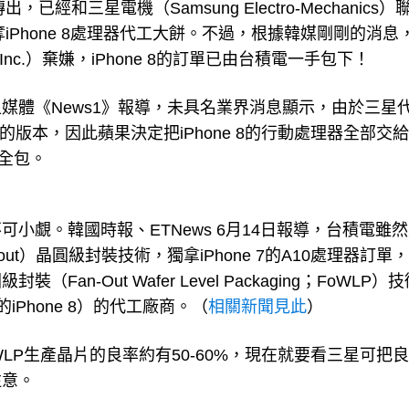
才傳出，已經和三星電機（Samsung Electro-Mechanics
奪iPhone 8處理器代工大餅。不過，根據韓媒剛剛的消息
nc.）棄嫌，iPhone 8的訂單已由台積電一手包下！
南韓線上媒體《News1》報導，未具名業界消息顯示，由於三星
製造的版本，因此蘋果決定把iPhone 8的行動處理器全部交
積全包。
小覷。韓國時報、ETNews 6月14日報導，台積電雖
an-out）晶圓級封裝技術，獨拿iPhone 7的A10處理器訂單
-Out Wafer Level Packaging；FoWLP）
iPhone 8）的代工廠商。（
相關新聞見此
）
LP生產晶片的良率約有50-60%，現在就要看三星可把
注意。