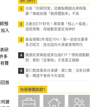
熱門排行
台股「四貸同堂」恐複製韓國去槓桿風
1
暴？陳威良揭「融資體脂率」不高
析師預
主動式ETF好夯！專家曝「核心＋衛星」
2
混搭策略：用被動型當定海神針
戶加入
基金規模2年增近70%！第一金投信董事
3
長尤昭文：投信迎向大資產管理時代
日發表研
複委託買美股或買台版ETF？理財規劃顧
4
有許多
問：算對「這筆稅」才是真正報酬
版有雙
黃仁勳旋風來台演講，黃仁勳：沒有台積
5
電，輝達不會有今天成就
消回首
你是哪種族群?
任何建