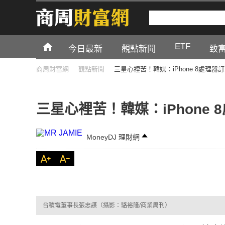
ETF
今日最新
觀點新聞
致
商周財富網
觀點新聞
三星心裡苦！韓媒：iPhone 8處理
三星心裡苦！韓媒：iPhone
MoneyDJ 理財網
台積電董事長張忠謀（攝影：駱裕隆/商業周刊）