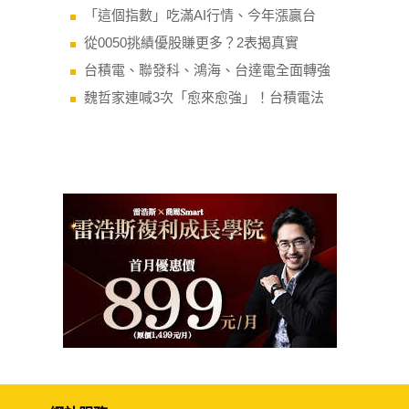
「這個指數」吃滿AI行情、今年漲贏台
從0050挑績優股賺更多？2表揭真實
台積電、聯發科、鴻海、台達電全面轉強
魏哲家連喊3次「愈來愈強」！台積電法