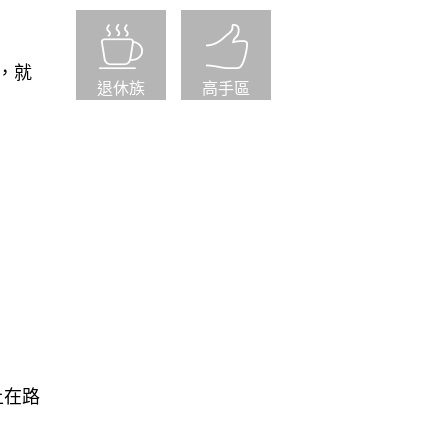
F，就
退休族
高手區
上在路