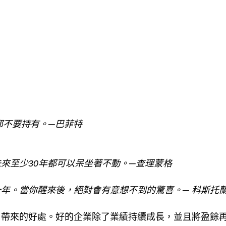
都不要持有。─巴菲特
來至少30年都可以呆坐著不動。─查理蒙格
年。當你醒來後，絕對會有意想不到的驚喜。─ 科斯托
」帶來的好處。好的企業除了業績持續成長，並且將盈餘