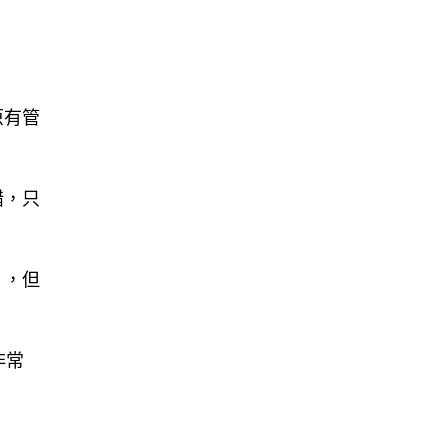
原有管
錯，只
」，但
非常