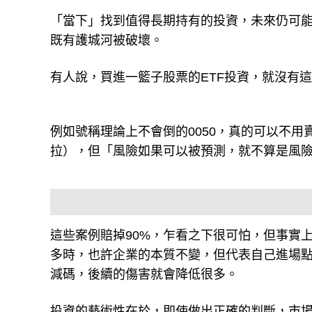
「當下」找到值得長期持有的投資，未來仍可
既有護城河被破壞。
有人說，買進一籃子股票的ETF投資，就沒有
例如號稱理論上不會倒的0050，真的可以不
拉），但「風險如果可以被預測，就不算是風險了。
這些案例賠掉90%，乍看之下很可怕，但事實
多時，也許企業的本質不變，但代表自己進場
減碼，後續的傷害就會降低很多。
投資的藝術性在於，即使做出正確的判斷，市