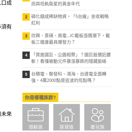
人口成
訊與低軌衛星的黃金年代
磷化銦成稀缺物資，「5台廠」坐收戰略
2
紅利
必須有
欣興、景碩、南電...IC載板漲價潮下，載
3
板三雄誰最具爆發力？
「買進國巨、公園相聚」？國巨股價近腰
4
斬！看懂被動元件暴漲暴跌的隱藏脈絡
台積電、聯發科、鴻海、台達電全面轉
5
強，4萬2000點是這波的低點嗎？
你是哪種族群?
讓未來
領薪族
房貸族
養兒族