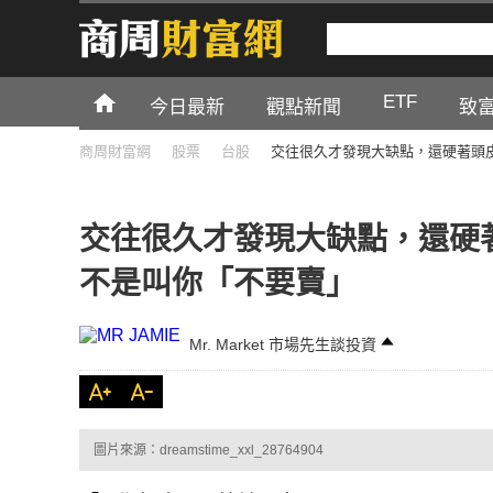
ETF
今日最新
觀點新聞
致
商周財富網
股票
台股
交往很久才發現大缺點，還硬著頭
交往很久才發現大缺點，還硬
不是叫你「不要賣」
Mr. Market 市場先生談投資
圖片來源：dreamstime_xxl_28764904