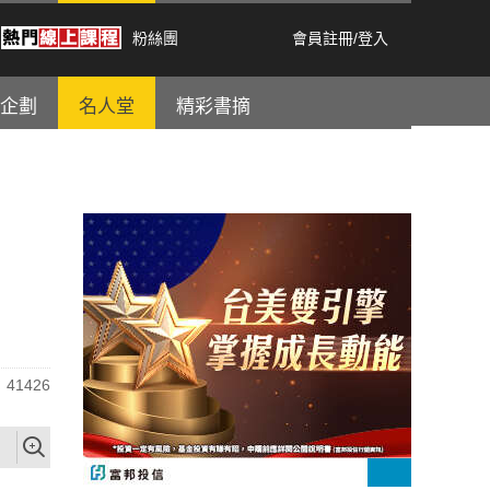
粉絲團
會員註冊
/
登入
企劃
名人堂
精彩書摘
41426