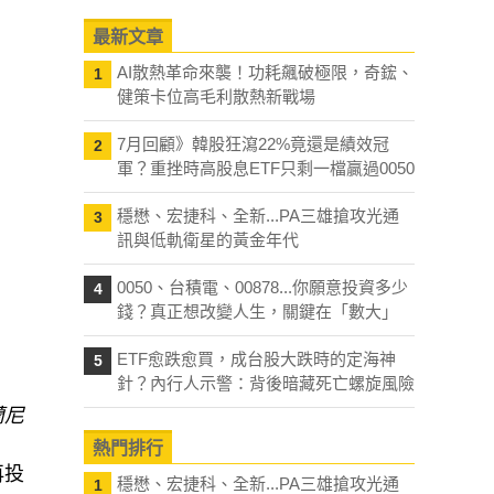
最新文章
AI散熱革命來襲！功耗飆破極限，奇鋐、
1
健策卡位高毛利散熱新戰場
7月回顧》韓股狂瀉22%竟還是績效冠
2
軍？重挫時高股息ETF只剩一檔贏過0050
穩懋、宏捷科、全新...PA三雄搶攻光通
3
訊與低軌衛星的黃金年代
0050、台積電、00878...你願意投資多少
4
錢？真正想改變人生，關鍵在「數大」
ETF愈跌愈買，成台股大跌時的定海神
5
針？內行人示警：背後暗藏死亡螺旋風險
蘭尼
熱門排行
再投
穩懋、宏捷科、全新...PA三雄搶攻光通
1