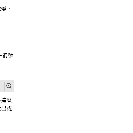
改變，
上很難
%這麼
賣出或