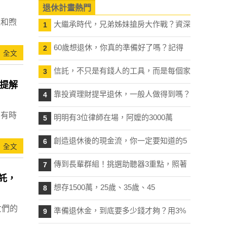
退休計畫熱門
張和煦
大繼承時代，兄弟姊妹搶房大作戰？資深
1
60歲想退休，你真的準備好了嗎？記得
2
全文
信託，不只是有錢人的工具，而是每個家
3
提解
靠投資理財提早退休，一般人做得到嗎？
4
，有時
明明有3位律師在場，阿嬤的3000萬
5
創造退休後的現金流，你一定要知道的5
6
全文
傳到長輩群組！挑選助聽器3重點，照著
7
託，
想存1500萬，25歲、35歲、45
8
女們的
準備退休金，到底要多少錢才夠？用3%
9