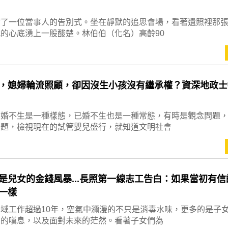
席了一位當事人的告別式。坐在靜默的追思會場，看著遺照裡那
的心底湧上一股酸楚。林伯伯（化名）高齡90
，媳婦輪流照顧，卻因沒生小孩沒有繼承權？資深地政士
不婚不生是一種樣態，已婚不生也是一種常態，有時是觀念問題
問題，檢視現在的試管嬰兒盛行，就知道文明社會
是兒女的金錢風暴...長照第一線志工告白：如果當初有信
一樣
域工作超過10年，空氣中瀰漫的不只是消毒水味，更多的是子
聲的嘆息，以及面對未來的茫然。看著子女們為