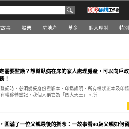
富故事
股票
房地產
基金
個人理財
特別
定需要監護？想幫臥病在床的家人處理房產，可以向戶政
務！
賣登記時，必須備妥身份證影本、印鑑證明、所有權狀正本及印
所有權移轉登記，我個人稱它為「四大天王」。所
，圓滿了一位父親最後的掛念：一故事看90歲父親如何