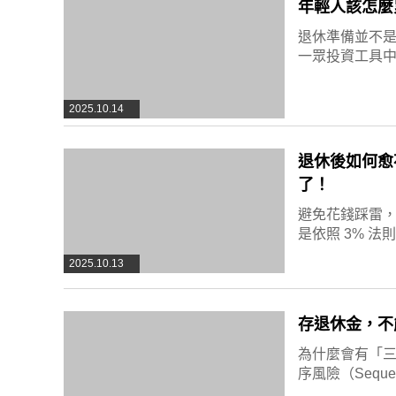
年輕人該怎麼
退休準備並不
一眾投資工具
2025.10.14
退休後如何愈
了！
避免花錢踩雷
是依照 3% 
2025.10.13
存退休金，不
為什麼會有「
序風險（Sequence