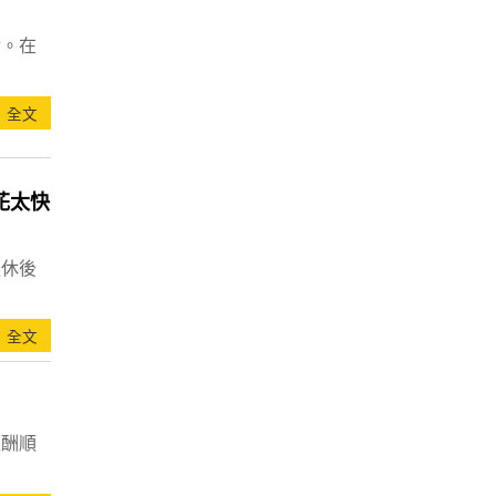
實。在
全文
花太快
退休後
全文
報酬順