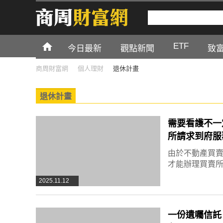
ETF
今日最新
觀點新聞
致
商周財富網
個人理財
退休計畫
退休計畫
需要看護不一
所請求到府服
由於不動產買
才能辦理買賣
2025.11.12
一份遺囑信託