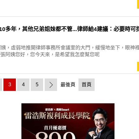
10多年，其他兄弟姐妹都不管...律師給4建議：必要時可
阿姨，虛弱地推開律師事務所會議室的大門，緩慢地坐下，眼神
「張阿姨您好，您今天來，是希望我怎麼幫您呢
3
4
5
最後頁
首頁