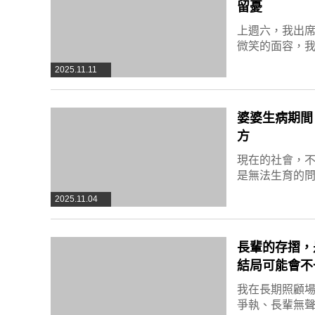
留憂
上週六，我出
微笑的面容，我
2025.11.11
婆婆生病期間
方
現在的社會，
是無法生育的
2025.11.04
長輩的存摺，
結局可能會不
我在長期照顧場
爭執、長輩無