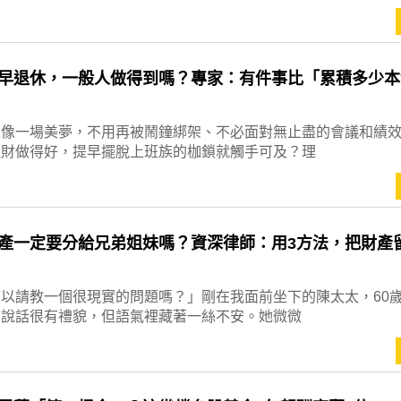
早退休，一般人做得到嗎？專家：有件事比「累積多少本
來像一場美夢，不用再被鬧鐘綁架、不必面對無止盡的會議和績
理財做得好，提早擺脫上班族的枷鎖就觸手可及？理
產一定要分給兄弟姐妹嗎？資深律師：用3方法，把財產
以請教一個很現實的問題嗎？」剛在我面前坐下的陳太太，60
，說話很有禮貌，但語氣裡藏著一絲不安。她微微