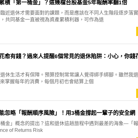
累積「第一桶金」？這幾檔台股基金5年報酬率翻1倍
是臨近退休才需要面對的課題，而是應該在不同人生階段逐步落
中，共同基金一直被視為資產累積利器，可作為退
花愈有錢？過來人提醒6個常見的退休陷阱：小心，你錢
，退休生活才有保障。預算控制常常讓人覺得綁手綁腳。雖然我
法則來掌握每年的消費，每個月初也會結算上個
能忽略「報酬順序風險」！用3桶金撐起一輩子的安全網
三桶金」概念的提出？這和退休這趟旅程中遇到最差的海象—「
 of Returns Risk