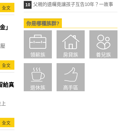
父親的遺囑竟讓孩子互告10年？一故事
10
全文
你是哪種族群?
金」
效壓
領薪族
房貸族
養兒族
全文
留給真
退休族
高手區
歲上
全文