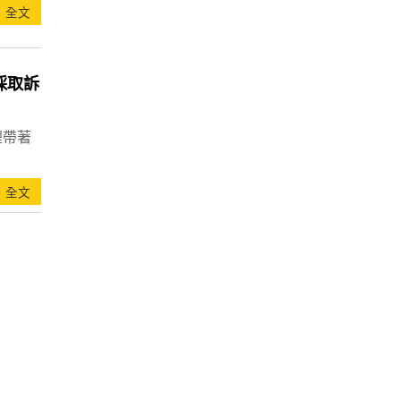
全文
採取訴
裡帶著
全文