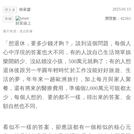
2025.01.15
林家媛
撰文者
瀏覽數：
42261
專欄
財富線上
圖片來源：達志影像
「想退休，要多少錢才夠？」談到這個問題，每個人
心中浮現的答案也大不同，有的人說自己生活簡單娛
樂開銷少、沒結婚沒小孩，500萬元就夠了；有的人想
退休後跟另一半圓年輕時忙於工作沒能好好旅遊、生
活的夢，年年來一趟歐洲旅行，加上每月與家人聚
餐，還有將來的醫療費用，準備個2,000萬元可能都太
少，每個人想的、要的都不一樣，得出來的答案、金
額自然也不同。
看似不一樣的答案，卻應該都有一個相似的核心元