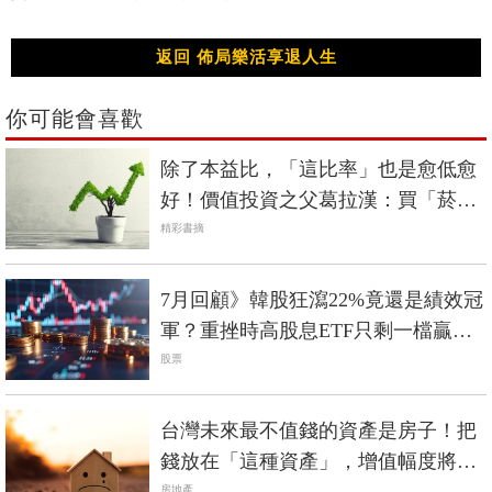
返回 佈局樂活享退人生
你可能會喜歡
除了本益比，「這比率」也是愈低愈
好！價值投資之父葛拉漢：買「菸屁
股」就對了
精彩書摘
7月回顧》韓股狂瀉22%竟還是績效冠
軍？重挫時高股息ETF只剩一檔贏過
0050
股票
台灣未來最不值錢的資產是房子！把
錢放在「這種資產」，增值幅度將是
房子的1.5倍
房地產