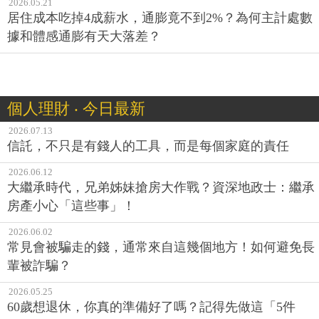
2026.05.21
居住成本吃掉4成薪水，通膨竟不到2%？為何主計處數
據和體感通膨有天大落差？
個人理財 ‧ 今日最新
2026.07.13
信託，不只是有錢人的工具，而是每個家庭的責任
2026.06.12
大繼承時代，兄弟姊妹搶房大作戰？資深地政士：繼承
房產小心「這些事」！
2026.06.02
常見會被騙走的錢，通常來自這幾個地方！如何避免長
輩被詐騙？
2026.05.25
60歲想退休，你真的準備好了嗎？記得先做這「5件