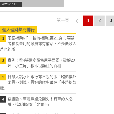
2026.07.13
第一頁
1
2
3
個人理財熱門排行
眼鏡補助6千、輪椅補助1萬2...身心障礙
1
者和長輩用的政府都有補貼，不是低收入
戶也能辦
實例！看4張建商預售屋平面圖，破解20
2
坪「小三房」根本很難住的真相
日幣大跳水》銀行都不說的事：臨櫃換外
3
幣最不划算，最好的匯率藏在「外幣提款
機」
竊盜險、車體險能免則免！有車的人必
4
看，這3種保險「非買不可」