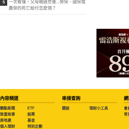
一次看懂，父母親過世後...勞保、國保或
5
農保的死亡給付怎麼領？
內容頻道
串接查詢
網
觀點新聞
ETF
選股
理財小工具
會
致富故事
股票
常
房地產
基金
個人理財
特別企劃