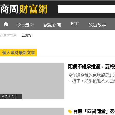
ETF
今日最新
觀點新聞
致富故事
商周財富網
工具箱
個人理財最新文章
配偶不繼承遺產，要將
今年遺產稅的免稅額是1,
一樣了，如果被繼承人已婚
2026.07.30
台股「四貸同堂」恐