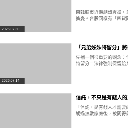
南韓股市近期劇烈震盪，
擔憂。台股同樣有「四貸
2026.07.30
「兄弟姊妹特留分」將
先補一個很重要的觀念：
特留分＝法律強制保留給
2026.07.14
信託，不只是有錢人的
「信託，是有錢人才需要
觸過無數家庭後，被問得