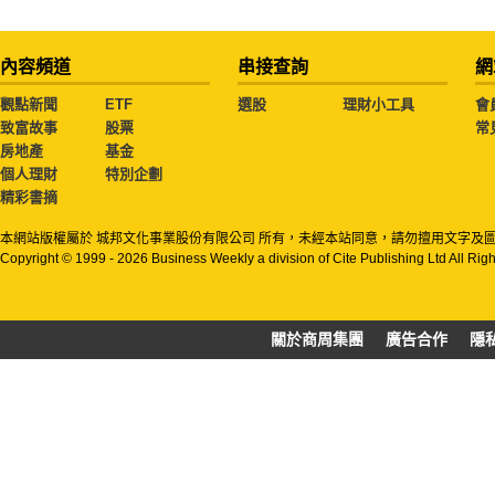
內容頻道
串接查詢
網
觀點新聞
ETF
選股
理財小工具
會
致富故事
股票
常
房地產
基金
個人理財
特別企劃
精彩書摘
本網站版權屬於 城邦文化事業股份有限公司 所有，未經本站同意，請勿擅用文字及
Copyright © 1999 - 2026 Business Weekly a division of Cite Publishing Ltd All Rig
關於商周集團
廣告合作
隱