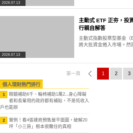
2026.07.13
主動式 ETF 正夯，投
行親自解答
主動式指數股票型基金（
將大批資金捲入市場。然
2026.07.13
第一頁
1
2
3
個人理財熱門排行
眼鏡補助6千、輪椅補助1萬2...身心障礙
1
者和長輩用的政府都有補貼，不是低收入
戶也能辦
實例！看4張建商預售屋平面圖，破解20
2
坪「小三房」根本很難住的真相