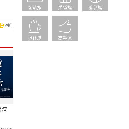
領薪族
房貸族
養兒族
列印
退休族
高手區
是渣