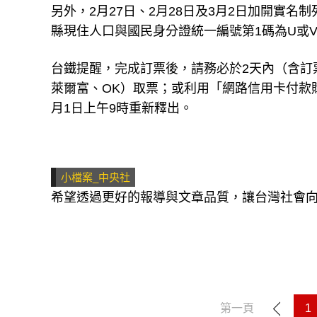
另外，2月27日、2月28日及3月2日加開實
縣現住人口與國民身分證統一編號第1碼為U或
台鐵提醒，完成訂票後，請務必於2天內（含訂
萊爾富、OK）取票；或利用「網路信用卡付款
月1日上午9時重新釋出。
小檔案_中央社
希望透過更好的報導與文章品質，讓台灣社會
第一頁
1