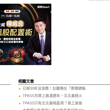
相關文章
已經30年沒漲價！台鐵傳出「票價調幅
TPASS月票上路滿週年，北北基桃火
TPASS只有北北基桃能用？員工偷偷