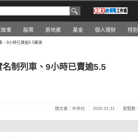
富故事
股票
房地產
基金
個人理財
特別
、9小時已賣逾5.5萬張
名制列車、9小時已賣逾5.5
撰文者：中央社
2025.01.31
瀏覽數：