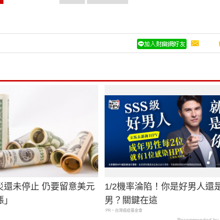
災還未停止 仍要留意美元
1/2機率淪陷！你是好男人還
漲」
男？關鍵在這
PR・台灣癌症基金會
Recommended by