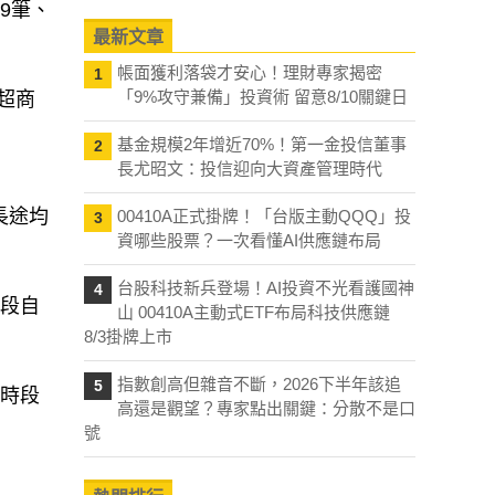
9筆、
最新文章
帳面獲利落袋才安心！理財專家揭密
1
「9%攻守兼備」投資術 留意8/10關鍵日
超商
基金規模2年增近70%！第一金投信董事
2
長尤昭文：投信迎向大資產管理時代
長途均
00410A正式掛牌！「台版主動QQQ」投
3
資哪些股票？一次看懂AI供應鏈布局
台股科技新兵登場！AI投資不光看護國神
4
時段自
山 00410A主動式ETF布局科技供應鏈
8/3掛牌上市
指數創高但雜音不斷，2026下半年該追
5
各時段
高還是觀望？專家點出關鍵：分散不是口
號