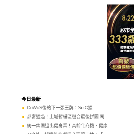
今日最新
CoWoS後的下一張王牌：SoIC擴
都審通過！土城暫緩區縫合最後拼圖 司
統一集團退出健身業！高齡化商機、健康