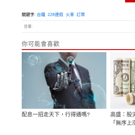
關鍵字:
台鐵
228連假
火車
訂票
分享:
你可能會喜歡
配息一招走天下，行得通嗎?
高盛：股
「無序上