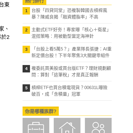
熱門排行
台東
台股「四貸同堂」恐複製韓國去槓桿風
1
暴？陳威良揭「融資體脂率」不高
家、
主動式ETF好夯！專家曝「核心＋衛星」
2
混搭策略：用被動型當定海神針
於2
「台股上看5萬5？」產業隊長張捷：AI重
3
新定價台股！下半年聚焦3大關鍵零組件
複委託買美股或買台版ETF？理財規劃顧
4
問：算對「這筆稅」才是真正報酬
槓桿ETF也買台積電現貨？00631L曝險
5
破百，成「含積量」冠軍
你是哪種族群?