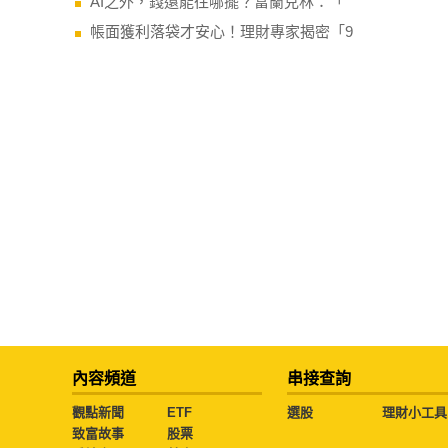
AI之外，錢還能往哪擺？富蘭克林：「
帳面獲利落袋才安心！理財專家揭密「9
內容頻道
串接查詢
觀點新聞
ETF
選股
理財小工具
致富故事
股票