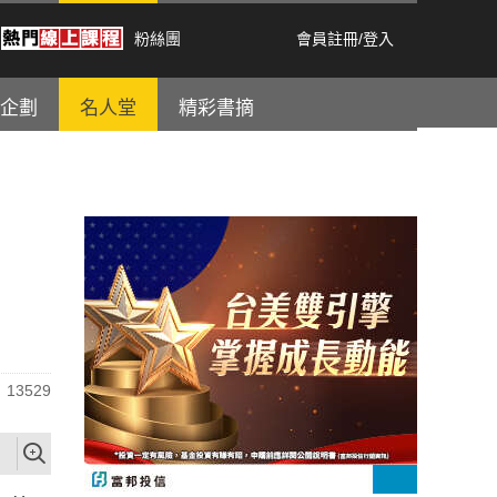
粉絲團
會員註冊
/
登入
企劃
名人堂
精彩書摘
13529