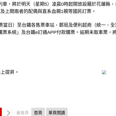
名制列車，將於明天（星期5）凌晨0時起開放設籍於花蓮縣、
V及上開兩者的配偶與直系血親1親等國民訂票。
票當日）至台鐵各售票車站、郵局及便利超商（統一、全
購票系統」及台鐵e訂通APP付款購票。逾期未取車票，將
向上提昇。
最後頁
首頁
單頁閱讀