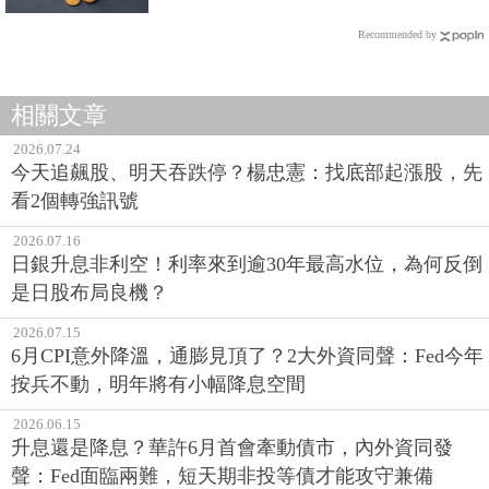
Recommended by
相關文章
2026.07.24
今天追飆股、明天吞跌停？楊忠憲：找底部起漲股，先
看2個轉強訊號
2026.07.16
日銀升息非利空！利率來到逾30年最高水位，為何反倒
是日股布局良機？
2026.07.15
6月CPI意外降溫，通膨見頂了？2大外資同聲：Fed今年
按兵不動，明年將有小幅降息空間
2026.06.15
升息還是降息？華許6月首會牽動債市，內外資同發
聲：Fed面臨兩難，短天期非投等債才能攻守兼備