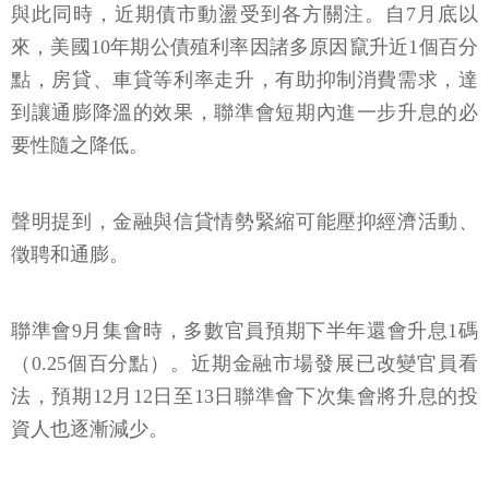
與此同時，近期債市動盪受到各方關注。自7月底以
來，美國10年期公債殖利率因諸多原因竄升近1個百分
點，房貸、車貸等利率走升，有助抑制消費需求，達
到讓通膨降溫的效果，聯準會短期內進一步升息的必
要性隨之降低。
聲明提到，金融與信貸情勢緊縮可能壓抑經濟活動、
徵聘和通膨。
聯準會9月集會時，多數官員預期下半年還會升息1碼
（0.25個百分點）。近期金融市場發展已改變官員看
法，預期12月12日至13日聯準會下次集會將升息的投
資人也逐漸減少。