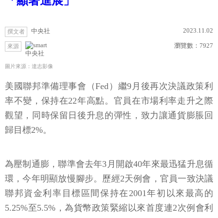
「顯著進展」
2023.11.02
中央社
撰文者
瀏覽數：
7927
來源
中央社
圖片來源：達志影像
美國聯邦準備理事會（Fed）繼9月後再次決議政策利
率不變，保持在22年高點。官員在市場利率走升之際
觀望，同時保留日後升息的彈性，致力讓通貨膨脹回
歸目標2%。
為壓制通膨，聯準會去年3月開啟40年來最迅猛升息循
環，今年明顯放慢腳步。歷經2天例會，官員一致決議
聯邦資金利率目標區間保持在2001年初以來最高的
5.25%至5.5%，為貨幣政策緊縮以來首度連2次例會利