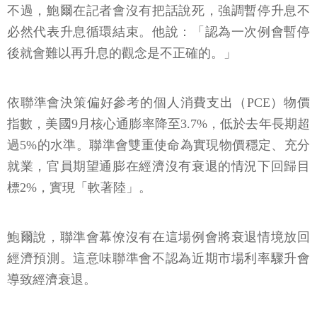
不過，鮑爾在記者會沒有把話說死，強調暫停升息不
必然代表升息循環結束。他說：「認為一次例會暫停
後就會難以再升息的觀念是不正確的。」
依聯準會決策偏好參考的個人消費支出（PCE）物價
指數，美國9月核心通膨率降至3.7%，低於去年長期超
過5%的水準。聯準會雙重使命為實現物價穩定、充分
就業，官員期望通膨在經濟沒有衰退的情況下回歸目
標2%，實現「軟著陸」。
鮑爾說，聯準會幕僚沒有在這場例會將衰退情境放回
經濟預測。這意味聯準會不認為近期市場利率驟升會
導致經濟衰退。