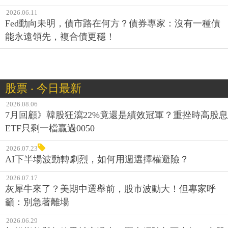
2026.06.11
Fed動向未明，債市路在何方？債券專家：沒有一種債
能永遠領先，複合債更穩！
股票 ‧ 今日最新
2026.08.06
7月回顧》韓股狂瀉22%竟還是績效冠軍？重挫時高股息
ETF只剩一檔贏過0050
2026.07.23
AI下半場波動轉劇烈，如何用週選擇權避險？
2026.07.17
灰犀牛來了？美期中選舉前，股市波動大！但專家呼
籲：別急著離場
2026.06.29