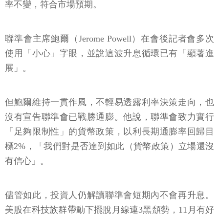
率不變，符合市場預期。
聯準會主席鮑爾（Jerome Powell）在會後記者會多次
使用「小心」字眼，並說這波升息循環已有「顯著進
展」。
但鮑爾維持一貫作風，不輕易透露利率決策走向，也
沒有宣告聯準會已戰勝通膨。他說，聯準會致力實行
「足夠限制性」的貨幣政策，以利長期通膨率回歸目
標2%，「我們對是否達到如此（貨幣政策）立場還沒
有信心」。
儘管如此，投資人仍解讀聯準會短期內不會再升息。
美股在科技族群帶動下擺脫月線連3黑頹勢，11月有好