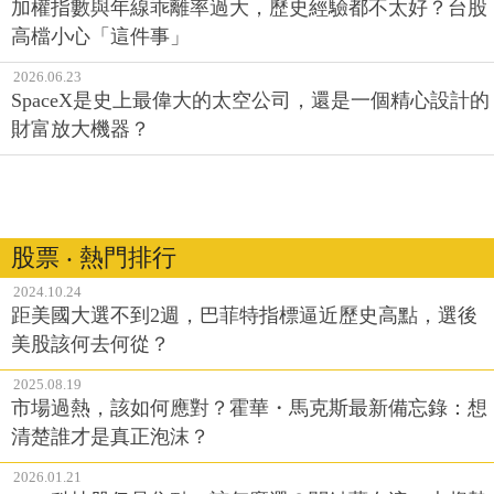
加權指數與年線乖離率過大，歷史經驗都不太好？台股
高檔小心「這件事」
2026.06.23
SpaceX是史上最偉大的太空公司，還是一個精心設計的
財富放大機器？
股票 ‧ 熱門排行
2024.10.24
距美國大選不到2週，巴菲特指標逼近歷史高點，選後
美股該何去何從？
2025.08.19
市場過熱，該如何應對？霍華・馬克斯最新備忘錄：想
清楚誰才是真正泡沫？
2026.01.21