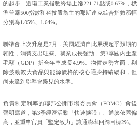
的起步。道瓊工業指數終場上漲221.71點或0.67%，標
準普爾500指數和科技股為主的那斯達克綜合指數漲幅
分別為1.05%、1.64%。
聯準會上次升息是7月，美國經濟自此展現超乎預期的
韌性，消費支出旺盛、就業成長強勁，第3季國內生產
毛額（GDP）折合年率成長4.9%。物價走勢方面，剔
除波動較大食品與能源價格的核心通膨持續緩和，但
尚未達到聯準會樂見的水準。
負責制定利率的聯邦公開市場委員會（FOMC）會後
聲明寫道，第3季經濟活動「快速擴張」、通膨依舊偏
高，並重申官員「堅定致力」讓通膨率回歸目標2%。