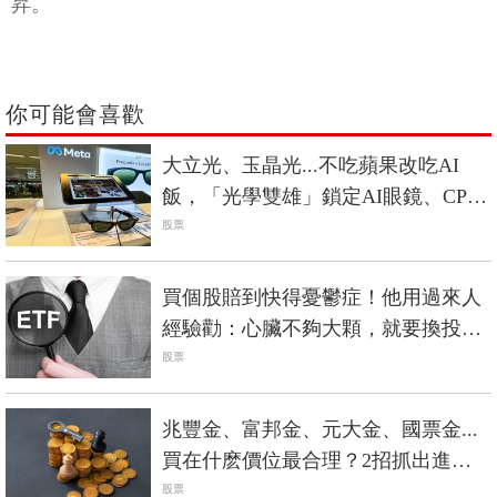
昇。
你可能會喜歡
大立光、玉晶光...不吃蘋果改吃AI
飯，「光學雙雄」鎖定AI眼鏡、CPO
啟動第二春
股票
買個股賠到快得憂鬱症！他用過來人
經驗勸：心臟不夠大顆，就要換投資
方法
股票
兆豐金、富邦金、元大金、國票金...
買在什麽價位最合理？2招抓出進場
甜美價
股票