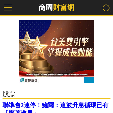
股票
聯準會2連停！鮑爾：這波升息循環已有