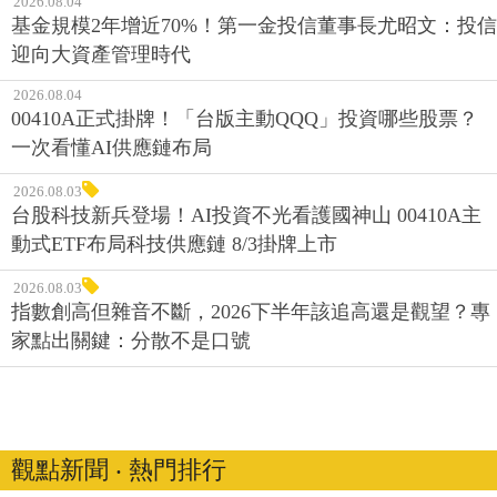
2026.08.04
基金規模2年增近70%！第一金投信董事長尤昭文：投信
迎向大資產管理時代
2026.08.04
00410A正式掛牌！「台版主動QQQ」投資哪些股票？
一次看懂AI供應鏈布局
2026.08.03
台股科技新兵登場！AI投資不光看護國神山 00410A主
動式ETF布局科技供應鏈 8/3掛牌上市
2026.08.03
指數創高但雜音不斷，2026下半年該追高還是觀望？專
家點出關鍵：分散不是口號
觀點新聞 ‧ 熱門排行