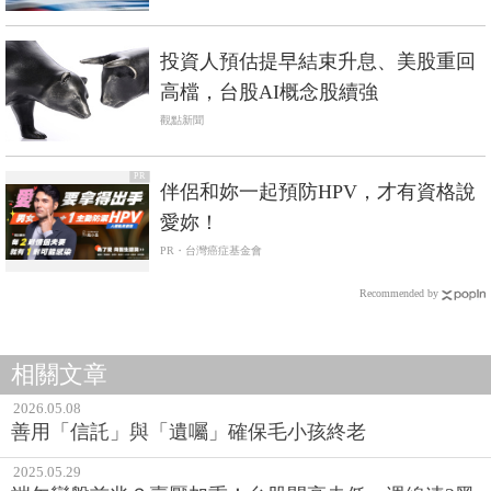
投資人預估提早結束升息、美股重回
高檔，台股AI概念股續強
觀點新聞
PR
伴侶和妳一起預防HPV，才有資格說
愛妳！
PR・台灣癌症基金會
Recommended by
相關文章
2026.05.08
善用「信託」與「遺囑」確保毛小孩終老
2025.05.29