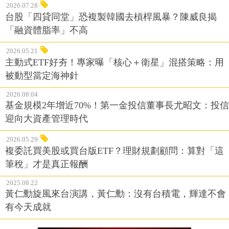
2026.07.28
台股「四貸同堂」恐複製韓國去槓桿風暴？陳威良揭
「融資體脂率」不高
2026.05.21
主動式ETF好夯！專家曝「核心＋衛星」混搭策略：用
被動型當定海神針
2026.08.04
基金規模2年增近70%！第一金投信董事長尤昭文：投信
迎向大資產管理時代
2026.05.29
複委託買美股或買台版ETF？理財規劃顧問：算對「這
筆稅」才是真正報酬
2025.08.22
黃仁勳旋風來台演講，黃仁勳：沒有台積電，輝達不會
有今天成就