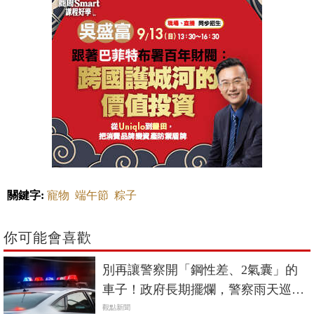
關鍵字:
寵物
端午節
粽子
你可能會喜歡
別再讓警察開「鋼性差、2氣囊」的
車子！政府長期擺爛，警察雨天巡
邏、車子一打滑就喪命
觀點新聞