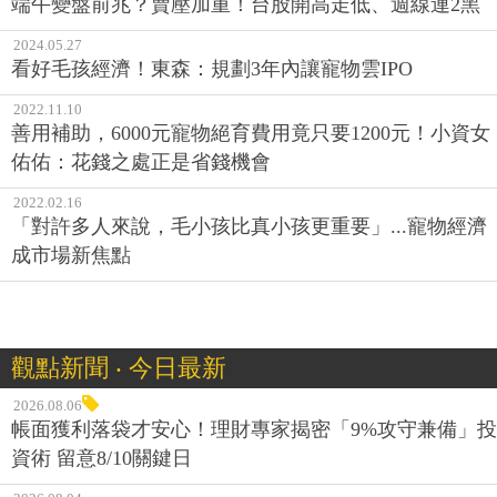
端午變盤前兆？賣壓加重！台股開高走低、週線連2黑
2024.05.27
看好毛孩經濟！東森：規劃3年內讓寵物雲IPO
2022.11.10
善用補助，6000元寵物絕育費用竟只要1200元！小資女
佑佑：花錢之處正是省錢機會
2022.02.16
「對許多人來說，毛小孩比真小孩更重要」...寵物經濟
成市場新焦點
觀點新聞 ‧ 今日最新
2026.08.06
帳面獲利落袋才安心！理財專家揭密「9%攻守兼備」投
資術 留意8/10關鍵日