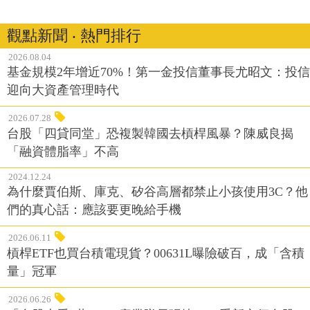
觀點新聞 ‧ 熱門排行
2026.08.04
基金規模2年增近70%！第一金投信董事長尤昭文：投信
迎向大資產管理時代
2026.07.28
台股「四貸同堂」恐複製韓國去槓桿風暴？陳威良揭
「融資體脂率」不高
2024.12.24
為什麼賈伯斯、庫克、矽谷高層都禁止小孩使用3C？他
們的真心話：應該要更晚給手機
2026.06.11
槓桿ETF也買台積電現貨？00631L曝險破百，成「含積
量」冠軍
2026.06.26
「台股上看5萬5？」產業隊長張捷：AI重新定價台股！