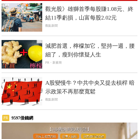
觀光股》雄獅首季每股賺1.08元、終
結11季虧損，山富每股2.02元
觀點新聞
PR
減肥首選，檸檬加它，堅持一週，腰
細了，瘦到你懷疑人生
PR・新素簡
A股變慢牛？中共中央又提去槓桿 暗
示政策不再那麼寬鬆
觀點新聞
9597借錢網
PR