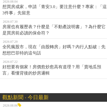
想買房成家，申請「青安3.0」要注意什麼？專家：「這
3件事」先留意
2026.07.30
房屋也有履歷表？什麼是「不動產說明書」？為什麼它
是買房前必讀的保命符？
2026.07.29
全民瘋股市，現在「由股轉房」好嗎？內行人點破：先
想想巴菲特的這句話
2026.07.22
好想要有個家！房價愈炒愈高有道理？用「賣地瓜預
言」看懂背後的炒房邏輯
觀點新聞 ‧ 今日最新
2026.08.06
帳面獲利落袋才安心！理財專家揭密「9%攻守兼備」投