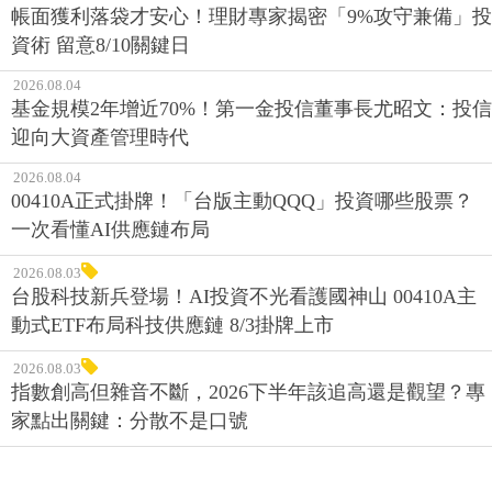
資術 留意8/10關鍵日
2026.08.04
基金規模2年增近70%！第一金投信董事長尤昭文：投信
迎向大資產管理時代
2026.08.04
00410A正式掛牌！「台版主動QQQ」投資哪些股票？
一次看懂AI供應鏈布局
2026.08.03
台股科技新兵登場！AI投資不光看護國神山 00410A主
動式ETF布局科技供應鏈 8/3掛牌上市
2026.08.03
指數創高但雜音不斷，2026下半年該追高還是觀望？專
家點出關鍵：分散不是口號