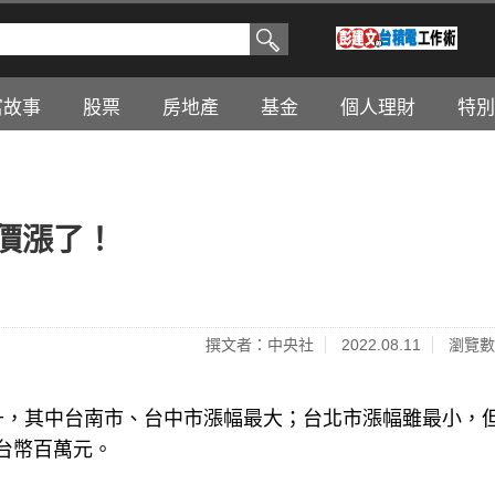
富故事
股票
房地產
基金
個人理財
特別
！
價漲了！
撰文者：中央社
2022.08.11
瀏覽數
升，其中台南市、台中市漲幅最大；台北市漲幅雖最小，但
台幣百萬元。