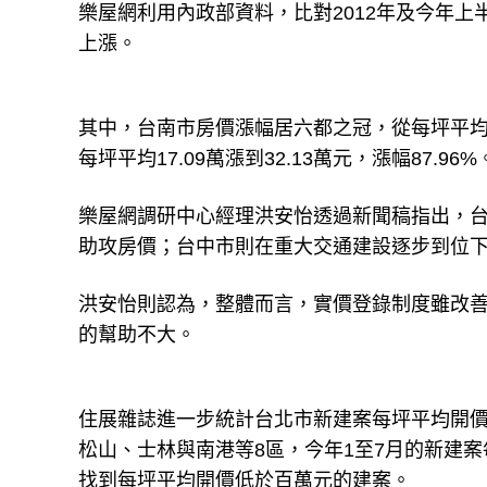
樂屋網利用內政部資料，比對2012年及今年上
上漲。
其中，台南市房價漲幅居六都之冠，從每坪平均11.
每坪平均17.09萬漲到32.13萬元，漲幅87.9
樂屋網調研中心經理洪安怡透過新聞稿指出，
助攻房價；台中市則在重大交通建設逐步到位
洪安怡則認為，整體而言，實價登錄制度雖改
的幫助不大。
住展雜誌進一步統計台北市新建案每坪平均開價
松山、士林與南港等8區，今年1至7月的新建
找到每坪平均開價低於百萬元的建案。