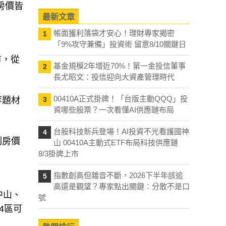
房價皆
最新文章
帳面獲利落袋才安心！理財專家揭密
1
「9%攻守兼備」投資術 留意8/10關鍵日
市，從
基金規模2年增近70%！第一金投信董事
2
長尤昭文：投信迎向大資產管理時代
00410A正式掛牌！「台版主動QQQ」投
等題材
3
資哪些股票？一次看懂AI供應鏈布局
台股科技新兵登場！AI投資不光看護國神
4
制房價
山 00410A主動式ETF布局科技供應鏈
8/3掛牌上市
指數創高但雜音不斷，2026下半年該追
5
高還是觀望？專家點出關鍵：分散不是口
中山、
號
4區可