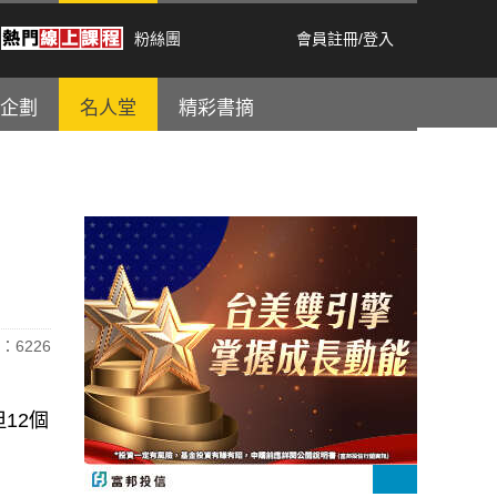
粉絲團
會員註冊
/
登入
企劃
名人堂
精彩書摘
：6226
12個