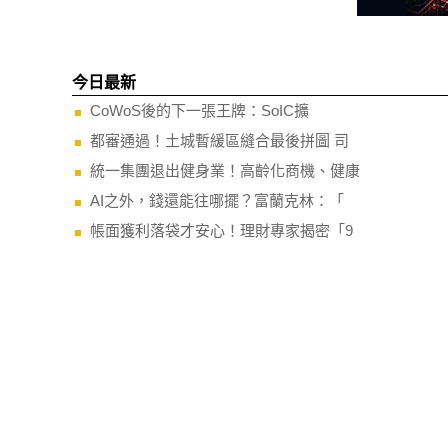
今日最新
CoWoS後的下一張王牌：SoIC擴
都審通過！土城暫緩區縫合最後拼圖 司
統一集團退出健身業！高齡化商機、健康
AI之外，錢還能往哪擺？富蘭克林：「
帳面獲利落袋才安心！理財專家揭密「9