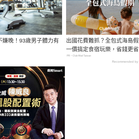
不嫌晚！93歲男子體力有
出國花費難抓？全包式海島假
一價搞定食宿玩樂，省錢更省
PR・Club Med Taiwan
Recommended by