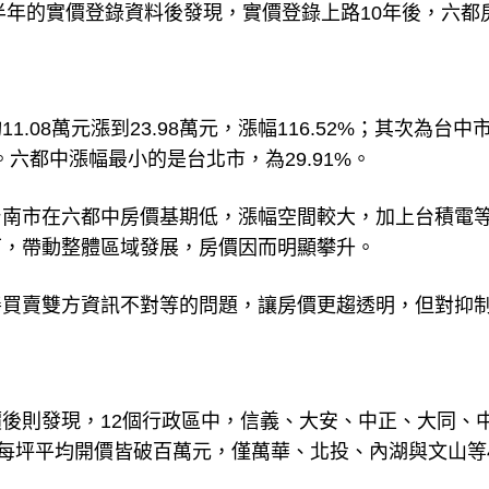
半年的實價登錄資料後發現，實價登錄上路10年後，六都
08萬元漲到23.98萬元，漲幅116.52%；其次為台中
6%。六都中漲幅最小的是台北市，為29.91%。
台南市在六都中房價基期低，漲幅空間較大，加上台積電
下，帶動整體區域發展，房價因而明顯攀升。
善買賣雙方資訊不對等的問題，讓房價更趨透明，但對抑
後則發現，12個行政區中，信義、大安、中正、大同、
案每坪平均開價皆破百萬元，僅萬華、北投、內湖與文山等