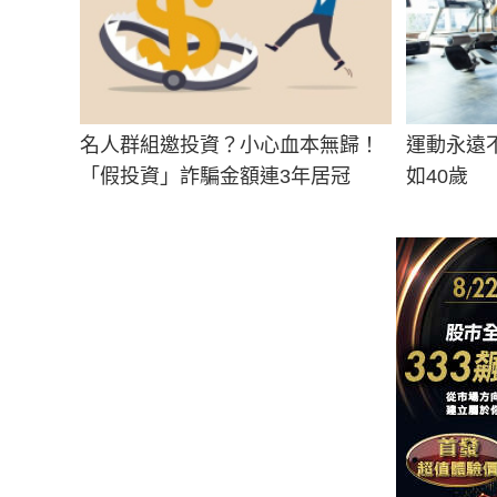
名人群組邀投資？小心血本無歸！
運動永遠
「假投資」詐騙金額連3年居冠
如40歲