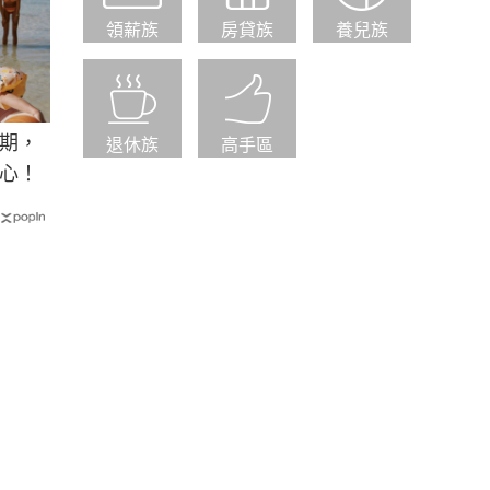
領薪族
房貸族
養兒族
期，
退休族
高手區
心！