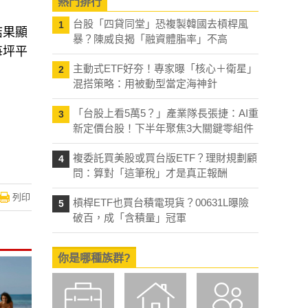
熱門排行
台股「四貸同堂」恐複製韓國去槓桿風
1
結果顯
暴？陳威良揭「融資體脂率」不高
每坪平
主動式ETF好夯！專家曝「核心＋衛星」
2
混搭策略：用被動型當定海神針
「台股上看5萬5？」產業隊長張捷：AI重
3
新定價台股！下半年聚焦3大關鍵零組件
複委託買美股或買台版ETF？理財規劃顧
4
問：算對「這筆稅」才是真正報酬
列印
槓桿ETF也買台積電現貨？00631L曝險
5
破百，成「含積量」冠軍
你是哪種族群?