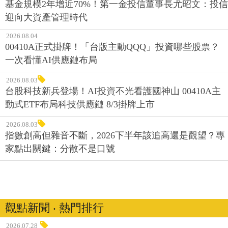
基金規模2年增近70%！第一金投信董事長尤昭文：投信
迎向大資產管理時代
2026.08.04
00410A正式掛牌！「台版主動QQQ」投資哪些股票？
一次看懂AI供應鏈布局
2026.08.03
台股科技新兵登場！AI投資不光看護國神山 00410A主
動式ETF布局科技供應鏈 8/3掛牌上市
2026.08.03
指數創高但雜音不斷，2026下半年該追高還是觀望？專
家點出關鍵：分散不是口號
觀點新聞 ‧ 熱門排行
2026.07.28