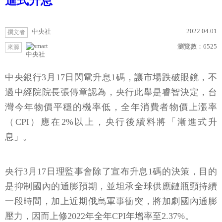
進式升息
2022.04.01
中央社
撰文者
瀏覽數：
6525
來源
中央社
中央銀行3月17日閃電升息1碼，讓市場跌破眼鏡，不
過中經院院長張傳章認為，央行此舉是睿智決定，台
灣今年物價平穩的機率低，全年消費者物價上漲率
（CPI）應在2%以上，央行後續料將「漸進式升
息」。
央行3月17日理監事會除了宣布升息1碼的決策，目的
是抑制國內的通膨預期，並坦承全球供應鏈瓶頸持續
一段時間，加上近期俄烏軍事衝突，將加劇國內通膨
壓力，因而上修2022年全年CPI年增率至2.37%。