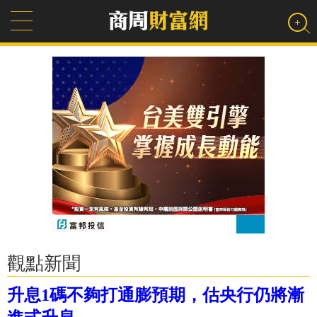
觀點新聞
升息1碼不夠打通膨預期，估央行仍將漸