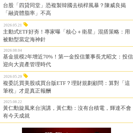
台股「四貸同堂」恐複製韓國去槓桿風暴？陳威良揭
「融資體脂率」不高
2026.05.21
主動式ETF好夯！專家曝「核心＋衛星」混搭策略：用
被動型當定海神針
2026.08.04
基金規模2年增近70%！第一金投信董事長尤昭文：投信
迎向大資產管理時代
2026.05.29
複委託買美股或買台版ETF？理財規劃顧問：算對「這
筆稅」才是真正報酬
2025.08.22
黃仁勳旋風來台演講，黃仁勳：沒有台積電，輝達不會
有今天成就