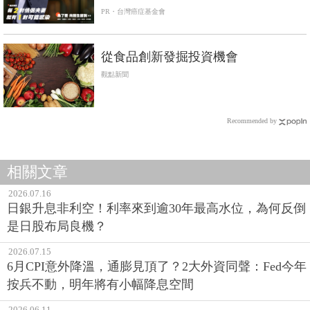
PR・台灣癌症基金會
從食品創新發掘投資機會
觀點新聞
Recommended by
相關文章
2026.07.16
日銀升息非利空！利率來到逾30年最高水位，為何反倒
是日股布局良機？
2026.07.15
6月CPI意外降溫，通膨見頂了？2大外資同聲：Fed今年
按兵不動，明年將有小幅降息空間
2026.06.11