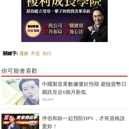
關鍵字:
通膨
升息
央行
你可能會喜歡
中國製造業數據優於預期 避險貨幣日
圓跌至近6個月新低
觀點新聞
PR
伴侶和妳一起預防HPV，才有資格說
愛妳！