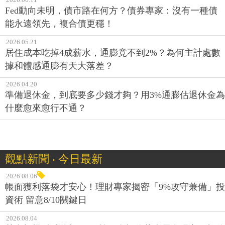
Fed動向未明，債市路在何方？債券專家：沒有一種債
能永遠領先，複合債更穩！
2026.05.21
居住成本吃掉4成薪水，通膨竟不到2%？為何主計處數
據和體感通膨有天大落差？
2026.04.20
準備退休金，到底要多少錢才夠？用3%通膨估退休金為
什麼愈來愈行不通？
觀點新聞 ‧ 今日最新
2026.08.06
帳面獲利落袋才安心！理財專家揭密「9%攻守兼備」投
資術 留意8/10關鍵日
2026.08.04