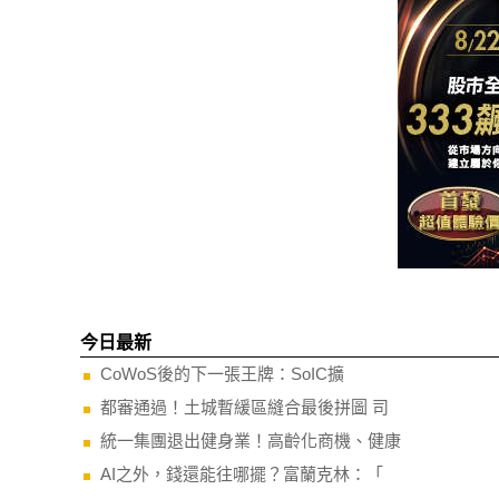
今日最新
CoWoS後的下一張王牌：SoIC擴
都審通過！土城暫緩區縫合最後拼圖 司
統一集團退出健身業！高齡化商機、健康
AI之外，錢還能往哪擺？富蘭克林：「