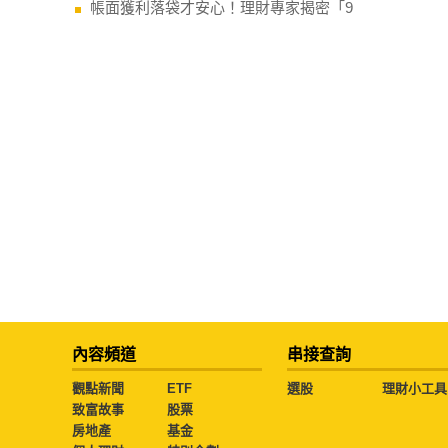
帳面獲利落袋才安心！理財專家揭密「9
內容頻道
串接查詢
觀點新聞
ETF
選股
理財小工具
致富故事
股票
房地產
基金