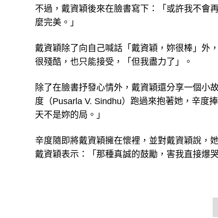
不過，戴資穎後來在臉書寫下：「或許我不會
麼完美。」
戴資穎除了向自己喊話「戴資穎，妳很棒」外
很殘酷，也只能接受，「但我盡力了」。
除了在臉書抒發心情外，戴資穎還分享一個小
度（Pusarla V. Sindhu）跑過來抱
天不是妳的局。」
辛度隨即將戴資穎擁在懷裡，並對戴資穎說，
戴資穎表示：「那種真誠的鼓勵，害我直接爆