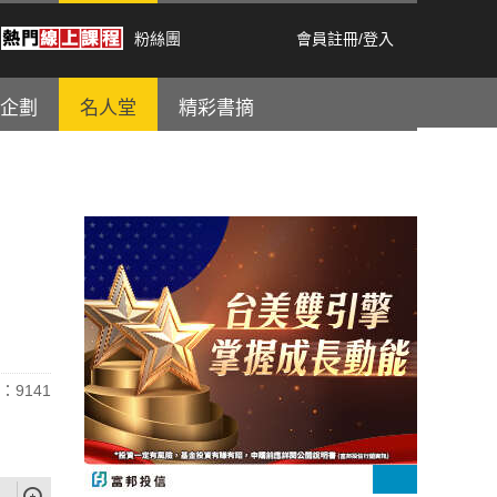
粉絲團
會員註冊
/
登入
企劃
名人堂
精彩書摘
：9141