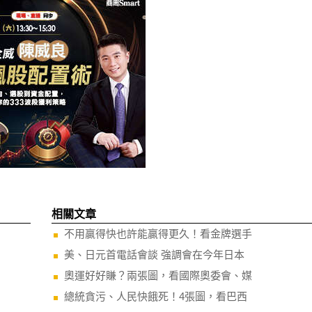
相關文章
不用贏得快也許能贏得更久！看金牌選手
美、日元首電話會談 強調會在今年日本
奧運好好賺？兩張圖，看國際奧委會、媒
總統貪污、人民快餓死！4張圖，看巴西