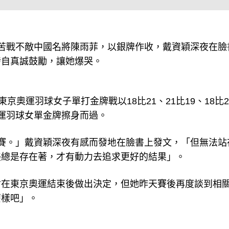
苦戰不敵中國名將陳雨菲，以銀牌作收，戴資穎深夜在臉
發自真誠鼓勵，讓她爆哭。
京奧運羽球女子單打金牌戰以18比21、21比19、18比2
運羽球女單金牌擦身而過。
賽。」戴資穎深夜有感而發地在臉書上發文，「但無法站
美總是存在著，才有動力去追求更好的結果」。
會在東京奧運結束後做出決定，但她昨天賽後再度談到相
麼樣吧」。