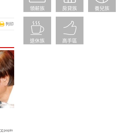
領薪族
房貸族
養兒族
列印
退休族
高手區