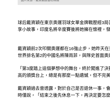
圖片來源：戴資穎臉書粉絲團
球后戴資穎在東京奧運羽球女單金牌戰歷經3局
享小故事，印度名將辛度賽後將她擁在懷裡，
戴資穎前2次叩關奧運都在16強止步，她昨天在東
世界排名第2的中國名將陳雨菲，與隊史首面奧
「第3度踏上這個夢想中的舞台，終於闖進了決
高的頒獎台上，總是有那麼一點遺憾，但不完
戴資穎過去曾透露，對於自己是否退休一事，
時僅說，「結束之後先休息一下，再決定要怎