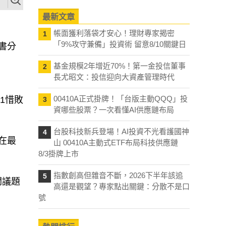
最新文章
帳面獲利落袋才安心！理財專家揭密
1
「9%攻守兼備」投資術 留意8/10關鍵日
書分
基金規模2年增近70%！第一金投信董事
2
長尤昭文：投信迎向大資產管理時代
00410A正式掛牌！「台版主動QQQ」投
1惜敗
3
資哪些股票？一次看懂AI供應鏈布局
台股科技新兵登場！AI投資不光看護國神
4
在最
山 00410A主動式ETF布局科技供應鏈
8/3掛牌上市
指數創高但雜音不斷，2026下半年該追
5
關議題
高還是觀望？專家點出關鍵：分散不是口
號