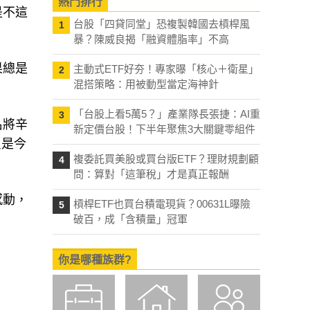
熱門排行
是不這
台股「四貸同堂」恐複製韓國去槓桿風
1
暴？陳威良揭「融資體脂率」不高
果總是
主動式ETF好夯！專家曝「核心＋衛星」
2
混搭策略：用被動型當定海神針
「台股上看5萬5？」產業隊長張捷：AI重
3
名將辛
新定價台股！下半年聚焦3大關鍵零組件
只是今
複委託買美股或買台版ETF？理財規劃顧
4
問：算對「這筆稅」才是真正報酬
感動，
槓桿ETF也買台積電現貨？00631L曝險
5
破百，成「含積量」冠軍
你是哪種族群?