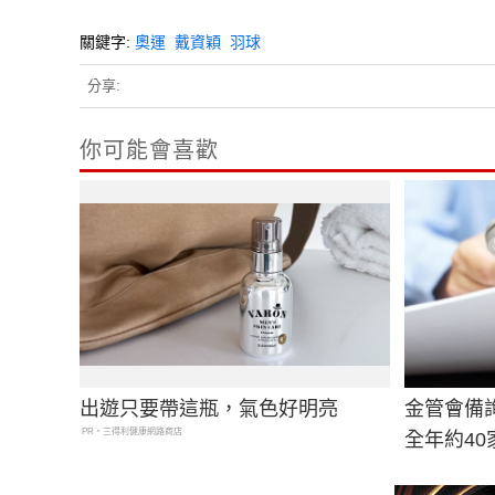
關鍵字:
奧運
戴資穎
羽球
分享:
你可能會喜歡
出遊只要帶這瓶，氣色好明亮
金管會備詢
PR・三得利健康網路商店
全年約4